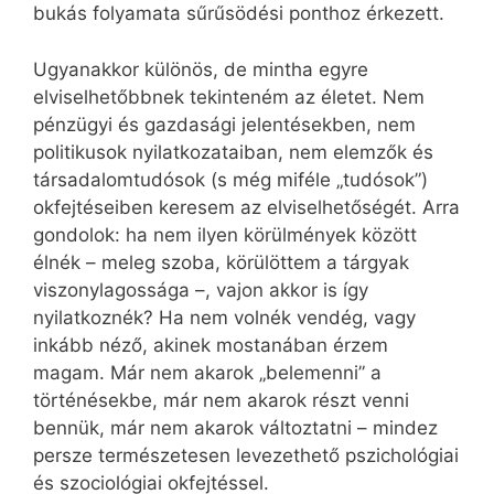
bukás folyamata sűrűsödési ponthoz érkezett.
Ugyanakkor különös, de mintha egyre
elviselhetőbbnek tekinteném az életet. Nem
pénzügyi és gazdasági jelentésekben, nem
politikusok nyilatkozataiban, nem elemzők és
társadalomtudósok (s még miféle „tudósok”)
okfejtéseiben keresem az elviselhetőségét. Arra
gondolok: ha nem ilyen körülmények között
élnék – meleg szoba, körülöttem a tárgyak
viszonylagossága –, vajon akkor is így
nyilatkoznék? Ha nem volnék vendég, vagy
inkább néző, akinek mostanában érzem
magam. Már nem akarok „belemenni” a
történésekbe, már nem akarok részt venni
bennük, már nem akarok változtatni – mindez
persze természetesen levezethető pszichológiai
és szociológiai okfejtéssel.