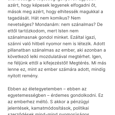
azért, hogy képesek legyenek elfogadni őt,
mások meg azért, hogy elhitessék magukkal a
tagadását. Hát nem komikus? Nem
nevetséges? Mondanám: nem szánalmas? De
ettől tartózkodom, mert Isten nem
szánalmasnak gondol minket. Ezáltal igazi,
szánni való hitbeli nyomor nem is létezik. Adott
pillanatban szánalmas az ember, aki azonban a
következő lelki mozdulatával megtérhet. Igen,
ne féljünk ettől a kifejezéstől! Megtérés. Mi más
lenne ez, mint az ember számára adott, mindig
nyitott remény.
Ebben az életegyetemben – ebben az
egyetemességben – érdemes gondolkodni. Ez
az emberhez méltó. S akkor a pénzügyi
jelentések, kamatmódosítások, politikai
szerződések mind-mind nyomorúságos