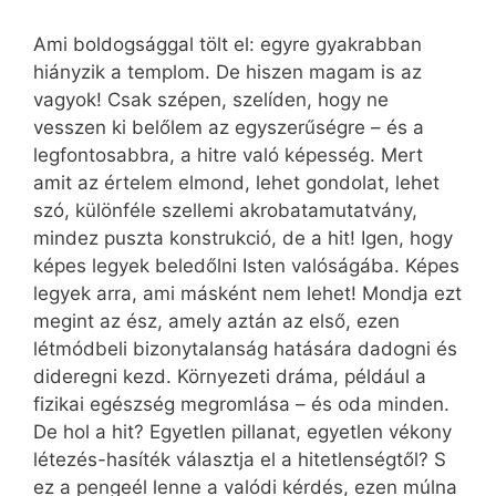
Ami boldogsággal tölt el: egyre gyakrabban
hiányzik a templom. De hiszen magam is az
vagyok! Csak szépen, szelíden, hogy ne
vesszen ki belőlem az egyszerűségre – és a
legfontosabbra, a hitre való képesség. Mert
amit az értelem elmond, lehet gondolat, lehet
szó, különféle szellemi akrobatamutatvány,
mindez puszta konstrukció, de a hit! Igen, hogy
képes legyek beledőlni Isten valóságába. Képes
legyek arra, ami másként nem lehet! Mondja ezt
megint az ész, amely aztán az első, ezen
létmódbeli bizonytalanság hatására dadogni és
dideregni kezd. Környezeti dráma, például a
fizikai egészség megromlása – és oda minden.
De hol a hit? Egyetlen pillanat, egyetlen vékony
létezés-hasíték választja el a hitetlenségtől? S
ez a pengeél lenne a valódi kérdés, ezen múlna