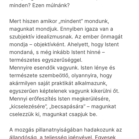
minden? Ezen múlnánk?
Mert hiszen amikor „mindent” mondunk,
magunkat mondjuk. Ennyiben igaza van a
szubjektív idealizmusnak. Az ember önmagát
mondja – objektívként. Ahelyett, hogy Istent
mondaná, s még inkább Istent hinné –
természetes egyszerűséggel.
Mennyire esendők vagyunk. Isten lénye és
természete szembeötlő, olyannyira, hogy
akármilyen saját praktikát alkalmazunk,
egyszerűen képtelenek vagyunk kikerülni őt.
Mennyi erőfeszítés Isten megkerülésére,
„kicselezésére”, „becsapására” – magunkat
cselezzük ki, magunkat csapjuk be.
A mozgás pillanatnyiságában hadakozunk az
állandóság, a teljesség igényével. Egyesek