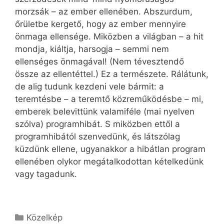
morzsák – az ember ellenében. Abszurdum,
őrületbe kergető, hogy az ember mennyire
önmaga ellensége. Miközben a világban – a hit
mondja, kiáltja, harsogja – semmi nem
ellenséges önmagával! (Nem tévesztendő
össze az ellentéttel.) Ez a természete. Rálátunk,
de alig tudunk kezdeni vele bármit: a
teremtésbe – a teremtő közreműködésbe – mi,
emberek belevittünk valamiféle (mai nyelven
szólva) programhibát. S miközben ettől a
programhibától szenvedünk, és látszólag
küzdünk ellene, ugyanakkor a hibátlan program
ellenében olykor megátalkodottan kételkedünk
vagy tagadunk.
Kategória
Közelkép