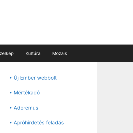
zelkép
Kultúra
Mozaik
• Új Ember webbolt
• Mértékadó
• Adoremus
• Apróhirdetés feladás