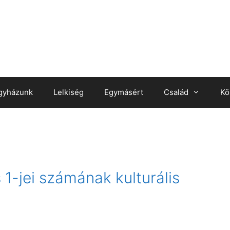
gyházunk
Lelkiség
Egymásért
Család
Kö
1-jei számának kulturális