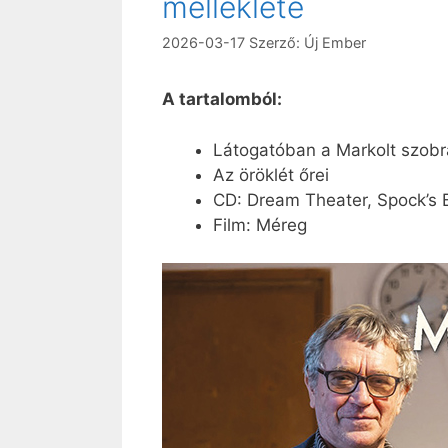
melléklete
2026-03-17
Szerző:
Új Ember
A tartalomból:
Látogatóban a Markolt szobr
Az öröklét őrei
CD: Dream Theater, Spock’s 
Film: Méreg