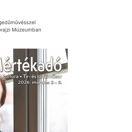
egedűművésszel
éprajzi Múzeumban