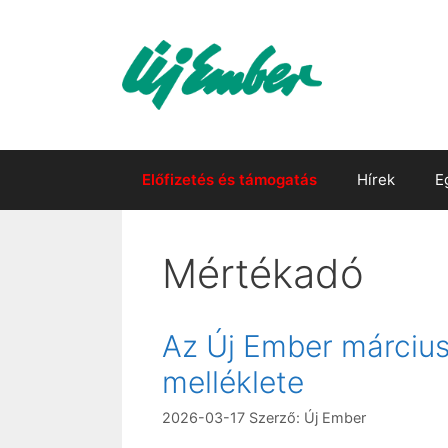
Kilépés
a
tartalomba
Előfizetés és támogatás
Hírek
E
Mértékadó
Az Új Ember március 
melléklete
2026-03-17
Szerző:
Új Ember