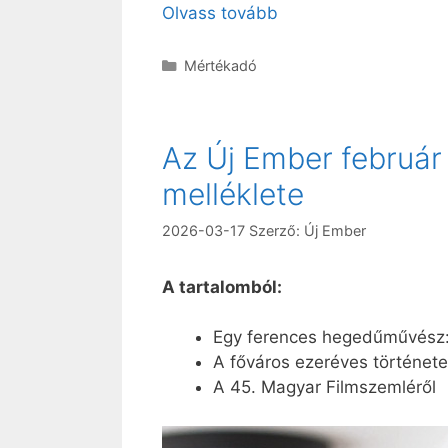
Olvass tovább
Kategória
Mértékadó
Az Új Ember február
melléklete
2026-03-17
Szerző:
Új Ember
A tartalomból:
Egy ferences hegedűművész: 
A főváros ezeréves történe
A 45. Magyar Filmszemléről