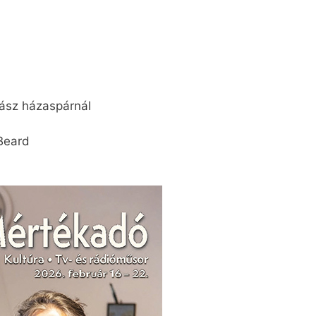
ász házaspárnál
Beard