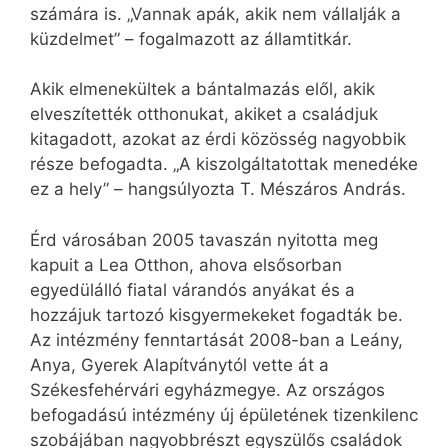
számára is. „Vannak apák, akik nem vállalják a
küzdelmet” – fogalmazott az államtitkár.
Akik elmenekültek a bántalmazás elől, akik
elveszítették otthonukat, akiket a családjuk
kitagadott, azokat az érdi közösség nagyobbik
része befogadta. „A kiszolgáltatottak menedéke
ez a hely” – hangsúlyozta T. Mészáros András.
Érd városában 2005 tavaszán nyitotta meg
kapuit a Lea Otthon, ahova elsősorban
egyedülálló fiatal várandós anyákat és a
hozzájuk tartozó kisgyermekeket fogadták be.
Az intézmény fenntartását 2008-ban a Leány,
Anya, Gyerek Alapítványtól vette át a
Székesfehérvári egyházmegye. Az országos
befogadású intézmény új épületének tizenkilenc
szobájában nagyobbrészt egyszülős családok