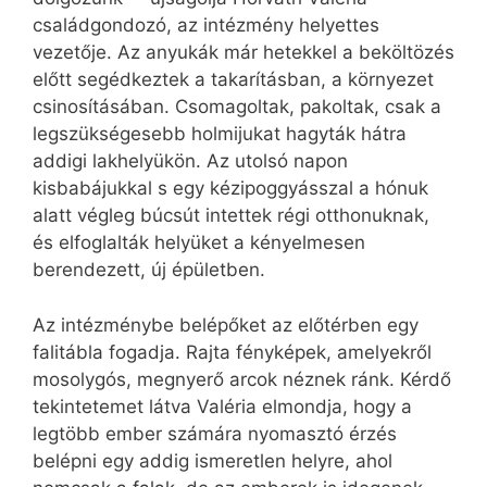
családgondozó, az intézmény helyettes
vezetője. Az anyukák már hetekkel a beköltözés
előtt segédkeztek a takarításban, a környezet
csinosításában. Csomagoltak, pakoltak, csak a
legszükségesebb holmijukat hagyták hátra
addigi lakhelyükön. Az utolsó napon
kisbabájukkal s egy kézipoggyásszal a hónuk
alatt végleg búcsút intettek régi otthonuknak,
és elfoglalták helyüket a kényelmesen
berendezett, új épületben.
Az intézménybe belépőket az előtérben egy
falitábla fogadja. Rajta fényképek, amelyekről
mosolygós, megnyerő arcok néznek ránk. Kérdő
tekintetemet látva Valéria elmondja, hogy a
legtöbb ember számára nyomasztó érzés
belépni egy addig ismeretlen helyre, ahol