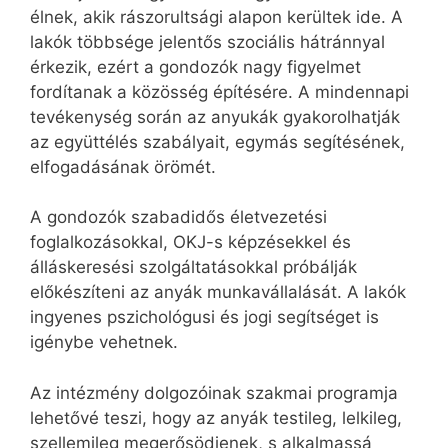
élnek, akik rászorultsági alapon kerültek ide. A
lakók többsége jelentős szociális hátránnyal
érkezik, ezért a gondozók nagy figyelmet
fordítanak a közösség építésére. A mindennapi
tevékenység során az anyukák gyakorolhatják
az együttélés szabályait, egymás segítésének,
elfogadásának örömét.
A gondozók szabadidős életvezetési
foglalkozásokkal, OKJ-s képzésekkel és
álláskeresési szolgáltatásokkal próbálják
előkészíteni az anyák munkavállalását. A lakók
ingyenes pszichológusi és jogi segítséget is
igénybe vehetnek.
Az intézmény dolgozóinak szakmai programja
lehetővé teszi, hogy az anyák testileg, lelkileg,
szellemileg megerősödjenek, s alkalmassá