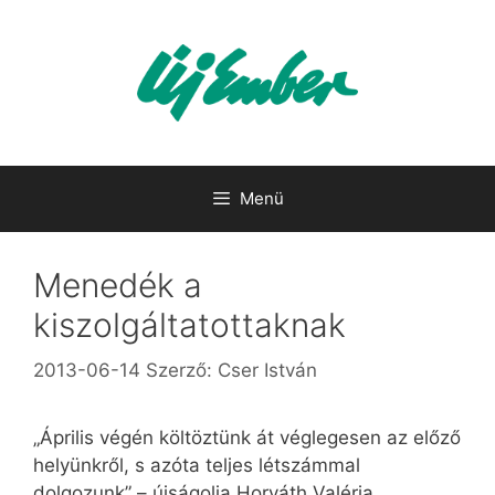
Kilépés
a
tartalomba
Menü
Menedék a
kiszolgáltatottaknak
2013-06-14
Szerző:
Cser István
„Április végén költöztünk át véglegesen az előző
helyünkről, s azóta teljes létszámmal
dolgozunk” – újságolja Horváth Valéria