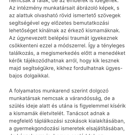
nemcsak a falak, de az emberek is idegenek.
Az intézmény munkatársait ábrázoló képek, s
az alattuk olvasható rövid ismertető szövegek
segítségével egy előzetes bemutatkozási
lehetőséget kínálnak az érkező kismamáknak.
Az úgynevezett belépési traumát igyekeznek
csökkenteni ezzel a módszerrel. Így a tényleges
találkozás, a megismerkedés előtt a menedéket
kérők tájékozódhatnak arról, hogy kik lesznek
majd segítségükre, kikhez fordulhatnak ügyes-
bajos dolgaikkal.
A folyamatos munkarend szerint dolgozó
munkatársak nemcsak a várandósság, de a
szülés ideje alatt és utána is figyelemmel kísérik
a kismamák életvitelét. Tanácsot adnak a
megfelelő táplálkozási szokások kialakításában,
a gyermekgondozási ismeretek elsajátításában,