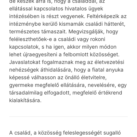
de készek arra is, hogy a családdal, az
ellátással kapcsolatos hivatalos ügyek
intézésében is részt vegyenek. Feltérképezik az
intézménybe kerülő kismamák családi hátterét,
természetes támaszait. Megvizsgálják, hogy
feléleszthetőek-e a családi vagy rokoni
kapcsolatok, s ha igen, akkor milyen módon
lehet újraegyesíteni a felbomlott közösséget.
Javaslatokat fogalmaznak meg az életvezetési
nehézségek áthidalására, hogy a fiatal anyuka
képessé válhasson az önálló életvitelre,
gyermeke megfelelő ellátására, nevelésére, egy
társadalmilag elfogadott, megfelelő értékrend
kialakítására.
A család, a közösség feleslegességét sugalló