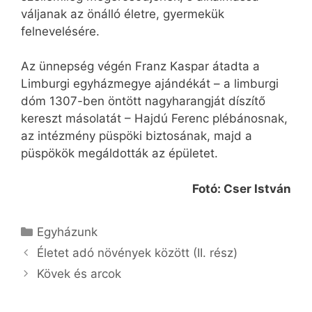
váljanak az önálló életre, gyermekük
felnevelésére.
Az ünnepség végén Franz Kaspar átadta a
Limburgi egyházmegye ajándékát – a limburgi
dóm 1307-ben öntött nagyharangját díszítő
kereszt másolatát – Hajdú Ferenc plébánosnak,
az intézmény püspöki biztosának, majd a
püspökök megáldották az épületet.
Fotó: Cser István
Kategória
Egyházunk
Életet adó növények között (II. rész)
Kövek és arcok