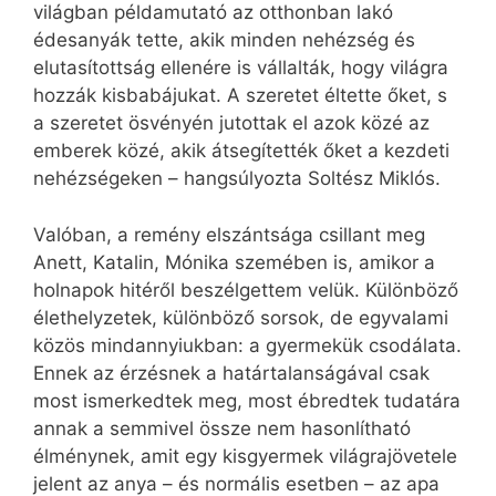
világban példamutató az otthonban lakó
édesanyák tette, akik minden nehézség és
elutasítottság ellenére is vállalták, hogy világra
hozzák kisbabájukat. A szeretet éltette őket, s
a szeretet ösvényén jutottak el azok közé az
emberek közé, akik átsegítették őket a kezdeti
nehézségeken – hangsúlyozta Soltész Miklós.
Valóban, a remény elszántsága csillant meg
Anett, Katalin, Mónika szemében is, amikor a
holnapok hitéről beszélgettem velük. Különböző
élethelyzetek, különböző sorsok, de egyvalami
közös mindannyiukban: a gyermekük csodálata.
Ennek az érzésnek a határtalanságával csak
most ismerkedtek meg, most ébredtek tudatára
annak a semmivel össze nem hasonlítható
élménynek, amit egy kisgyermek világrajövetele
jelent az anya – és normális esetben – az apa