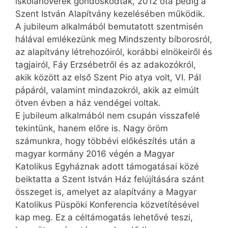
iskolanővérek gondoskodtak, 2012 óta pedig a
Szent István Alapítvány kezelésében működik.
A jubileum alkalmából bemutatott szentmisén
hálával emlékezünk meg Mindszenty bíborosról,
az alapítvány létrehozóiról, korábbi elnökeiről és
tagjairól, Fáy Erzsébetről és az adakozókról,
akik között az első Szent Pio atya volt, VI. Pál
pápáról, valamint mindazokról, akik az elmúlt
ötven évben a ház vendégei voltak.
E jubileum alkalmából nem csupán visszafelé
tekintünk, hanem előre is. Nagy öröm
számunkra, hogy többévi előkészítés után a
magyar kormány 2016 végén a Magyar
Katolikus Egyháznak adott támogatásai közé
beiktatta a Szent István Ház felújítására szánt
összeget is, amelyet az alapítvány a Magyar
Katolikus Püspöki Konferencia közvetítésével
kap meg. Ez a céltámogatás lehetővé teszi,