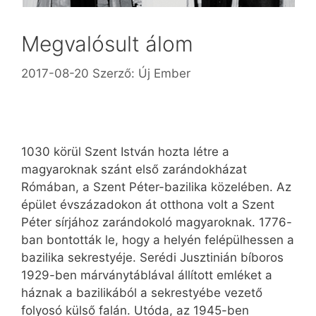
Megvalósult álom
2017-08-20
Szerző:
Új Ember
1030 körül Szent István hozta létre a
magyaroknak szánt első zarándokházat
Rómában, a Szent Péter-bazilika közelében. Az
épület évszázadokon át otthona volt a Szent
Péter sírjához zarándokoló magyaroknak. 1776-
ban bontották le, hogy a helyén felépülhessen a
bazilika sekrestyéje. Serédi Jusztinián bíboros
1929-ben márványtáblával állított emléket a
háznak a bazilikából a sekrestyébe vezető
folyosó külső falán. Utóda, az 1945-ben