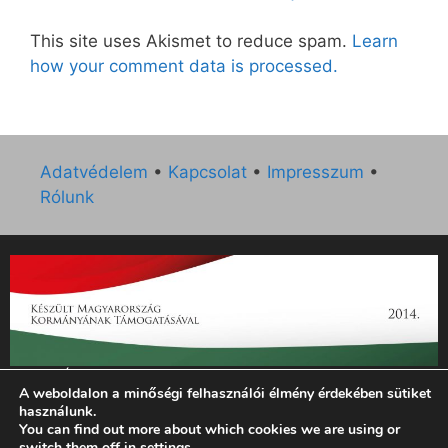
This site uses Akismet to reduce spam.
Learn
how your comment data is processed.
Adatvédelem
•
Kapcsolat
•
Impresszum
•
Rólunk
„Az Új Ember katolikus hetilap 2014. évi működésének
A weboldalon a minőségi felhasználói élmény érdekében sütiket
támogatását az EGYH-KCP-14-P-0121 sz. támogatási
használunk.
szerződés keretében 3 000 000 Ft összegben támogatta az
You can find out more about which cookies we are using or
Emberi Erőforrások Minisztériuma.”
switch them off in
settings
.