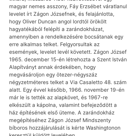
magyar nemes asszony, Fáy ­Erzsébet váratlanul
levelet írt Zágon Józsefnek, és felajánlotta,
hogy Oliver Duncan angol lordtól örökölt
hagyatékából felépíti a zarándokházat,
amennyiben a rendelkezésére bocsátanak egy
erre alkalmas telket. Felgyorsultak az
események, levelet levél követett. Zágon József
1965. december 15-én létrehozta a Szent István
Alapítványt annak érdekében, hogy
megvásároljon egy ötezer-négyszáz
négyzetméteres telket a Via Casaletto 48. szám
alatt. Egy évvel később, 1966. november 19-én
már le is tették az alapkövet, és 1967-re
elkészült a kápolna, valamint befejeződött a
ház építésének első üteme. A zarándokház
megépítéséhez Zágon József Mindszenty
bíboros hozzájárulását is kérte Washingtonon
keresztül küldött levelében.