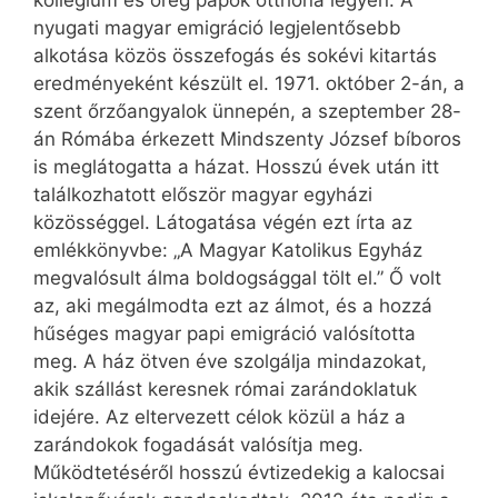
kollégium és öreg papok otthona legyen. A
nyugati magyar emigráció legjelentősebb
alkotása közös összefogás és sokévi kitartás
eredményeként készült el. 1971. október 2-án, a
szent őrzőangyalok ünnepén, a szeptember 28-
án Rómába érkezett Mindszenty József bíboros
is meglátogatta a házat. Hosszú évek után itt
találkozhatott először magyar egyházi
közösséggel. Látogatása végén ezt írta az
emlékkönyvbe: „A Magyar Katolikus Egyház
megvalósult álma boldogsággal tölt el.” Ő volt
az, aki megálmodta ezt az álmot, és a hozzá
hűséges magyar papi emigráció valósította
meg. A ház ötven éve szolgálja mindazokat,
akik szállást keresnek római zarándoklatuk
idejére. Az eltervezett célok közül a ház a
zarándokok fogadását valósítja meg.
Működtetéséről hosszú évtizedekig a kalocsai