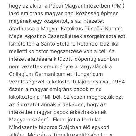
hogy az akkor a Pápai Magyar Intézetben (PMI)
lakó emigráns magyar papi közösség építsen
magának egy központot, s az intézetet
átadhassa a Magyar Katolikus Püspöki Karnak.
Maga Agostino Casaroli érsek szorgalmazta ezt.
Ismételten a Santo Stefano Rotondo-bazilika
melletti kolostor megszerzése volt a cél. Az
intézet átadására kitűzött időpontig azonban
nem vezettek eredményre a tárgyalások a
Collegium Germanicum et Hungaricum
vezetőségével, a kolostor tulajdonosaival. 1964
őszén a magyar emigráns papok mind
kiköltöztek a PMI-ből. Szívesen meghozták ezt
az áldozatot annak érdekében, hogy az
intézetbe magyar papok érkezhessenek
Magyar­országról. Ekkor jött a fordulat.
Mindszenty bíboros Svájcban élő egykori
titkára, Mészáros Tibor közvetítésével egy