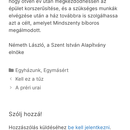
hogy ötven év után megkezdődhessen az
épület korszerűsítése, és a szükséges munkák
elvégzése után a ház továbbra is szolgálhassa
azt a célt, amelyet Mindszenty bíboros
megálmodott.
Németh László, a Szent István Alapítvány
elnöke
Kategória
Egyházunk
,
Egymásért
Kell ez a tűz
A préri urai
Szólj hozzá!
Hozzászólás küldéséhez
be kell jelentkezni
.