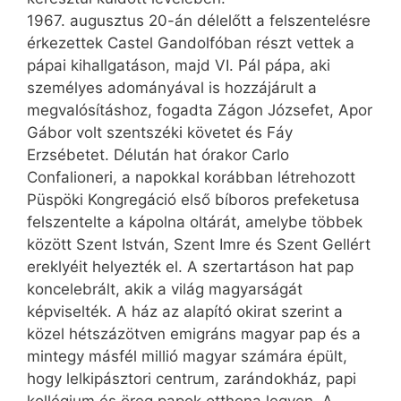
1967. augusztus 20-án dél­előtt a felszentelésre
érkezettek Castel Gandolfóban részt vettek a
pápai kihallgatáson, majd VI. Pál pápa, aki
személyes adományával is hozzájárult a
megvalósításhoz, fogadta Zágon Józsefet, Apor
Gábor volt szentszéki követet és Fáy
Erzsébetet. Délután hat órakor Carlo
Confalioneri, a napokkal korábban létrehozott
Püspöki Kongregáció első bíboros prefeketusa
felszentelte a kápolna oltárát, amelybe többek
között Szent István, Szent Imre és Szent Gellért
ereklyéit helyezték el. A szertartáson hat pap
koncelebrált, akik a világ magyarságát
képviselték. A ház az alapító okirat szerint a
közel hétszázötven emigráns magyar pap és a
mintegy másfél millió magyar számára épült,
hogy lelkipásztori centrum, zarándokház, papi