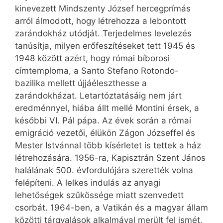
kinevezett Mindszenty József hercegprímás
arról álmodott, hogy létrehozza a lebontott
zarándokház utódját. Terjedelmes levelezés
tanúsítja, milyen erőfeszítéseket tett 1945 és
1948 között azért, hogy római bíborosi
címtemploma, a Santo Stefano Rotondo-
bazilika mellett újjáéleszthesse a
zarándokházat. Letartóztatásáig nem járt
eredménnyel, hiába állt mellé Montini érsek, a
későbbi VI. Pál pápa. Az évek során a római
emigráció vezetői, élükön Zágon Józseffel és
Mester Istvánnal több kísérletet is tettek a ház
létrehozására. 1956-ra, Kapisztrán Szent János
halálának 500. évfordulójára szerették volna
felépíteni. A lelkes indulás az anyagi
lehetőségek szűkössége miatt szenvedett
csorbát. 1964-ben, a Vatikán és a magyar állam
közötti tárgyalások alkalmával merült fel ismét,