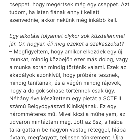
cseppet, hogy megértsek még egy cseppet. Azt
tudom, ha Isten fiának ennyit kellett
szenvednie, akkor nekünk még inkább kell.
Egy alkotási folyamat olykor sok küzdelemmel
jár. Ön hogyan éli meg ezeket a szakaszokat?
– Megfigyeltem, hogy amikor elkezdek egy új
munkát, mindig közbejön ezer más dolog, vagy
a munka során mindig történik valami. Ezek az
akadályok azonkívül, hogy próbára tesznek,
mindig tanítanak, és a végén mindig rájövök,
hogy a dolgok sohase történnek csak úgy.
Néhány éve készítettem egy pietàt a SOTE II.
számú Belgyógyászati Klinikájának. Ez egy
háromméteres mű. Mivel kicsi a műhelyem, az
udvaron mintáztam meg. Jött az ősz, s hiába
takargattam be nagyon vastag réteggel, hiába
óvtam, megfagyott, teljesen tönkrement. Újra