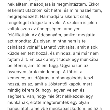
nekiálltam, másodjára is megmintáztam. Ekkor
el kellett utaznom két hétre, és mire hazaértem,
megrepedezett. Harmadjára sikerült csak,
rengeteget dolgoztam vele. A szüleim is jelen
voltak azon az ünnepségen, amelyen
felállították. Az édesanyám, amikor meglátta,
azt mondta: „Ez olyan, mintha nem is te
csináltad volna!” Látható volt rajta, amit a sok
küzdelem tett hozzá, és mindaz, ami már nem
rajtam állt. Én csak annyit tudok egy munkába
belétenni, ami tőlem függ. Ugyan­azon az
ösvenyen járok mindennap. A többit a
kemence, az időjárás, a ráhangolódás teszi
hozzá, és az, amit a Jóistentől kapok, mert
mindig kérem őt, hogy legyen velem és
segítsen. Van, hogy mielőtt nekikezdek egy
munkának, előtte megteremtek egy olyan
hangulatot, amelybe megkapaszkodom, és az a