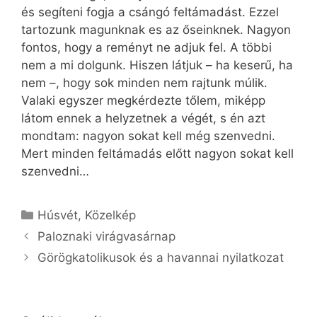
és segíteni fogja a csángó feltámadást. Ezzel
tartozunk magunknak es az őseinknek. Nagyon
fontos, hogy a reményt ne adjuk fel. A többi
nem a mi dolgunk. Hiszen látjuk – ha keserű, ha
nem –, hogy sok minden nem rajtunk múlik.
Valaki egyszer megkérdezte tőlem, miképp
látom ennek a helyzetnek a végét, s én azt
mondtam: nagyon sokat kell még szenvedni.
Mert minden feltámadás előtt nagyon sokat kell
szenvedni…
Kategória
Húsvét
,
Közelkép
Paloznaki virágvasárnap
Görögkatolikusok és a havannai nyilatkozat