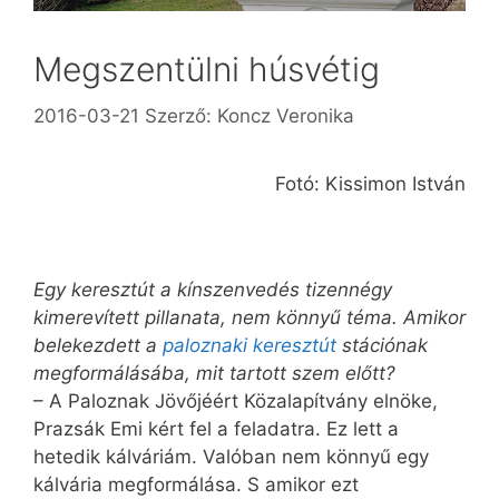
Megszentülni húsvétig
2016-03-21
Szerző:
Koncz Veronika
Fotó: Kissimon István
Egy keresztút a kínszenvedés tizennégy
kimerevített pillanata, nem könnyű téma. Amikor
belekezdett a
paloznaki keresztút
stációnak
megformálásába, mit tartott szem előtt?
– A Paloznak Jövőjéért Közalapítvány elnöke,
Prazsák Emi kért fel a feladatra. Ez lett a
hetedik kálváriám. Valóban nem könnyű egy
kálvária megformálása. S amikor ezt