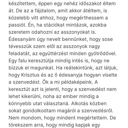
készítettem, éppen egy nehéz időszakot éltem
át. De az a fájdalom, amit akkor átéltem, is
közelebb vitt ahhoz, hogy megérthessem a
passiót. Én, ha stációkat mintázok, azokba
szeretem odahozni az asszonyokat is.
Édesanyám úgy nevelt bennünket, hogy sose
tévesszük szem elől az asszonyok nagy
feladatát, az együttérzést minden gyötrődővel.
Egy falu keresztútja mindig intés is, hogy ne
bízzuk el magunkat. Ha reátekintünk, azt látjuk,
hogy Krisztus és az ő édesanyja hogyan viselte
a szenvedést. Ők a mi példaképeink. A
keresztút azt is jelenti, hogy a szenvedést nem
lehet kikerülni, noha az ember mindig a
könnyebb utat választaná. Alkotás közben
sokat gondolkodtam magáról a szenvedésről.
Nem mondom, hogy mindent megértettem. De
törekszem arra, hogy mindig kapjak egy