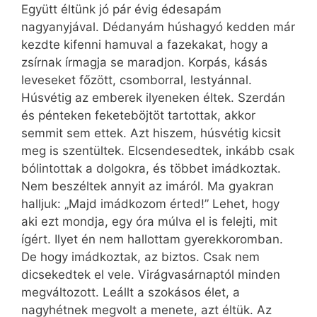
Együtt éltünk jó pár évig édesapám
nagyanyjával. Dédanyám húshagyó kedden már
kezdte kifenni hamuval a fazekakat, hogy a
zsírnak írmagja se maradjon. Korpás, kásás
leveseket főzött, csomborral, lestyánnal.
Húsvétig az emberek ilyeneken éltek. Szerdán
és pénteken feketeböjtöt tartottak, akkor
semmit sem ettek. Azt hiszem, húsvétig kicsit
meg is szentültek. Elcsendesedtek, inkább csak
bólintottak a dolgokra, és többet imádkoztak.
Nem beszéltek annyit az imáról. Ma gyakran
halljuk: „Majd imádkozom érted!” Lehet, hogy
aki ezt mondja, egy óra múlva el is felejti, mit
ígért. Ilyet én nem hallottam gyerekkoromban.
De hogy imádkoztak, az biztos. Csak nem
dicsekedtek el vele. Virágvasárnaptól minden
megváltozott. Leállt a szokásos élet, a
nagyhétnek megvolt a menete, azt éltük. Az