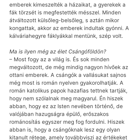
emberek kimeszelték a házaikat, a gyerekek a
fák törzsét is megfestették mésszel. Minden
átváltozott külsőleg-belsőleg, s aztán mikor
kongattak, akkor az emberek indultak gyónni. A
kálváriahegyre fáklyákkal mentünk, szép volt.
Ma is ilyen még az élet Csángóföldön?
– Most fogy az a világ is. És sok minden
megváltozott, de még mindig nagyon hívőek az
ottani emberek. A csángók a vallásukat sajnos
még most is román nyelven gyakorolhatják. A
román katolikus papok hazafias tettnek tartják,
hogy nem szólalnak meg magyarul. Én hiszek
abban, hogy ez az Isten nevében történő, de
valójában hazugságra épülő, erőszakos
románosítás egyszer meg fog fordulni. Hiszek
abban is, hogy a csángóknak lesz egy olyan
kitanult rétege, amely továbbviszi az értékeket