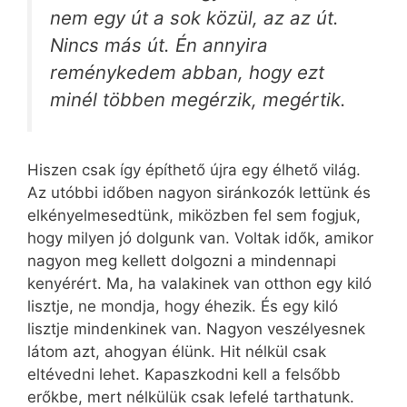
nem egy út a sok közül, az az út.
Nincs más út. Én annyira
reménykedem abban, hogy ezt
minél többen megérzik, megértik.
Hiszen csak így építhető újra egy élhető világ.
Az utóbbi időben nagyon siránkozók lettünk és
elkényelmesedtünk, miközben fel sem fogjuk,
hogy milyen jó dolgunk van. Voltak idők, amikor
nagyon meg kellett dolgozni a mindennapi
kenyérért. Ma, ha valakinek van otthon egy kiló
lisztje, ne mondja, hogy éhezik. És egy kiló
lisztje mindenkinek van. Nagyon veszélyesnek
látom azt, ahogyan élünk. Hit nélkül csak
eltévedni lehet. Kapaszkodni kell a felsőbb
erőkbe, mert nélkülük csak lefelé tarthatunk.