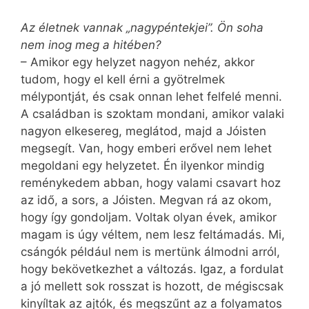
Az életnek vannak „nagypéntekjei”. Ön soha
nem inog meg a hitében?
– Amikor egy helyzet nagyon nehéz, akkor
tudom, hogy el kell érni a gyötrelmek
mélypontját, és csak onnan lehet felfelé menni.
A családban is szoktam mondani, amikor valaki
nagyon elkesereg, meglátod, majd a Jóisten
megsegít. Van, hogy emberi erővel nem lehet
megoldani egy helyzetet. Én ilyenkor mindig
reménykedem abban, hogy valami csavart hoz
az idő, a sors, a Jóisten. Megvan rá az okom,
hogy így gondoljam. Voltak olyan évek, amikor
magam is úgy véltem, nem lesz feltámadás. Mi,
csángók például nem is mertünk álmodni arról,
hogy bekövetkezhet a változás. Igaz, a fordulat
a jó mellett sok rosszat is hozott, de mégiscsak
kinyíltak az ajtók, és megszűnt az a folyamatos