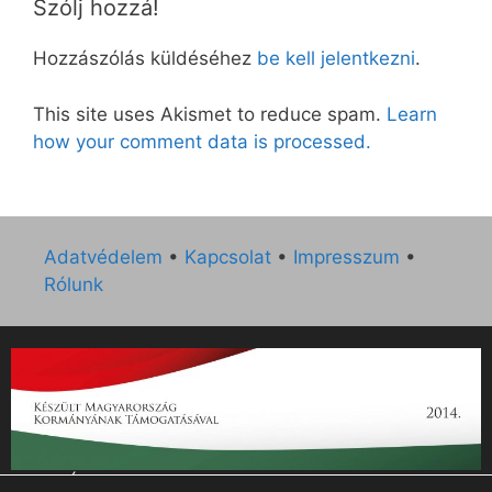
Szólj hozzá!
Hozzászólás küldéséhez
be kell jelentkezni
.
This site uses Akismet to reduce spam.
Learn
how your comment data is processed.
Adatvédelem
•
Kapcsolat
•
Impresszum
•
Rólunk
„Az Új Ember katolikus hetilap 2014. évi működésének