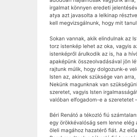
adódóan hajlamosak vagyunk arra, h
irgalmat könnyen eredeti jelentésé
atya azt javasolta a lelkinap részt
kell megvizsgálnunk, hogy mit tanu
Sokan vannak, akik elindulnak az I
torz istenkép lehet az oka, vagyis a
istenképről árulkodik az is, ha a hí
apaképünk összeolvadásával jön lét
rajtunk múlik, hogy dolgozunk-e vel
Isten az, akinek szüksége van arra
Nekünk magunknak van szükségünk ar
szeretet, vagyis Isten irgalmasság
valóban elfogadom-e a szeretetet –
Béri Renátó a tékozló fiú számtalan
egy örökké­valóság sem lenne elég a
öleli magához hazatérő fiát. Az elő