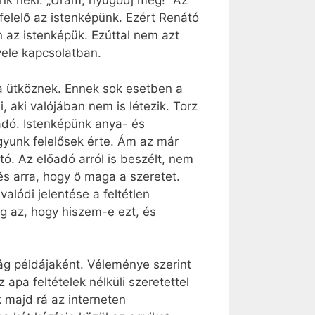
nk neki: „Uram, nyugodj meg!” Az
lelő az isten­képünk. Ezért Renátó
n az istenképük. Ezúttal nem azt
vele kapcsolatban.
ba ütköznek. Ennek sok esetben a
i, aki valójában nem is létezik. Torz
lőadó. Istenképünk anya- és
gyunk felelősek érte. Ám az már
tó. Az előadó arról is beszélt, nem
s arra, hogy ő maga a szeretet.
lódi jelentése a feltétlen
g az, hogy hiszem-e ezt, és
ság példájaként. Véleménye szerint
pa feltételek nélküli szeretettel
k majd rá az interneten