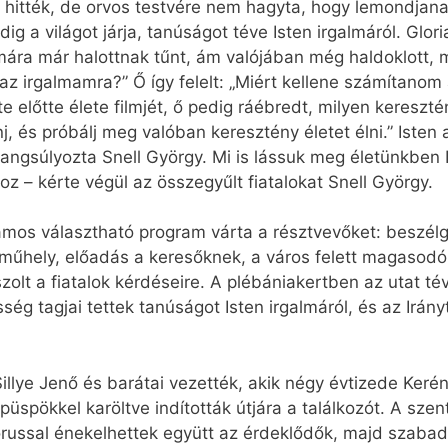
k hitték, de orvos testvére nem hagyta, hogy lemondjana
dig a világot járja, tanúságot téve Isten irgalmáról. Glo
ára már halottnak tűnt, ám valójában még haldoklott, 
az irgalmamra?” Ő így felelt: „Miért kellene számítanom
e előtte élete filmjét, ő pedig ráébredt, milyen kereszté
, és próbálj meg valóban keresztény életet élni.” Isten 
hangsúlyozta Snell György. Mi is lássuk meg életünkben 
 – kérte végül az összegyűlt fiatalokat Snell György.
ámos választható program várta a résztvevőket: beszélge
us műhely, előadás a keresőknek, a város felett magasod
zolt a fiatalok kérdéseire. A plébániakertben az utat té
ég tagjai tettek tanúságot Isten irgalmáról, és az Irány
 Sillye Jenő és barátai vezették, akik négy évtizede Keré
püspökkel karöltve indították útjára a találkozót. A sz
 kórussal énekelhettek együtt az érdeklődők, majd szabad