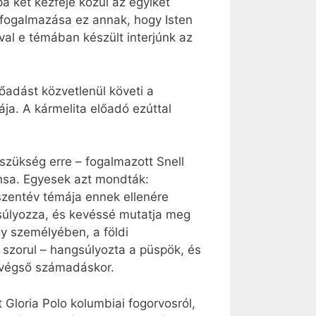
a két kézfeje közül az egyiket
gfogalmazása ez annak, hogy Isten
val e témában készült interjúnk az
lőadást közvetlenül követi a
ja. A kármelita előadó ezúttal
szükség erre – fogalmazott Snell
nsa. Egyesek azt mondták:
 szentév témája ennek ellenére
gsúlyozza, és kevéssé mutatja meg
y személyében, a földi
szorul – hangsúlyozta a püspök, és
 végső számadáskor.
Gloria Polo kolumbiai fogorvosról,