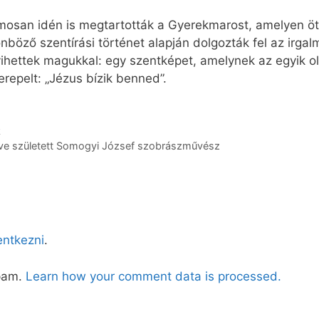
mosan idén is megtartották a Gyerekmarost, amelyen öt
nböző szentírási történet alapján dolgozták fel az irg
vihettek magukkal: egy szentképet, amelynek az egyik o
repelt: „Jézus bízik benned”.
k
éve született Somogyi József szobrászművész
lentkezni
.
spam.
Learn how your comment data is processed.