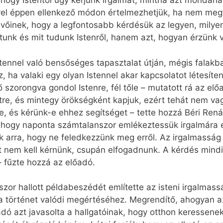
ogy Istentől úgy kérjünk irgalmat, mintha azt mondaná
vel éppen ellenkező módon értelmezhetjük, ha nem megfe
vevőinek, hogy a legfontosabb kérdésük az legyen, milye
ltunk és mit tudunk Istenről, hanem azt, hogyan érzünk 
stennel való bensőséges tapasztalat útján, mégis falak
z, ha valaki egy olyan Istennel akar kapcsolatot létesíten
vő szorongva gondol Istenre, fél tőle – mutatott rá az e
re, és mintegy örökségként kapjuk, ezért tehát nem va
e, és kérünk-e ehhez segítséget – tette hozzá Béri Rená
, hogy naponta számtalanszor emlékeztessük irgalmára é
ra, hogy ne feledkezzünk meg erről. Az irgalmasság va
át nem kell kérnünk, csupán elfogadnunk. A kérdés mindi
 fűzte hozzá az előadó.
szor hallott példabeszédét említette az isteni irgalmas
 történet valódi megértéséhez. Megrendítő, ahogyan az a
adó azt javasolta a hallgatóinak, hogy otthon keressene