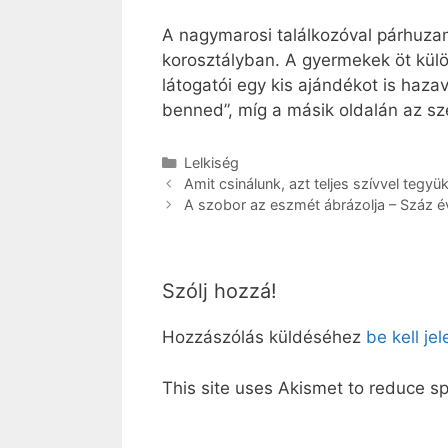
A nagymarosi találkozóval párhuza
korosztályban. A gyermekek öt külö
látogatói egy kis ajándékot is haza
benned”, míg a másik oldalán az sze
Kategória
Lelkiség
Amit csinálunk, azt teljes szívvel tegyü
A szobor az eszmét ábrázolja – Száz 
Szólj hozzá!
Hozzászólás küldéséhez
be kell je
This site uses Akismet to reduce 