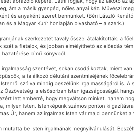
sét ábrázoló képére. Látni fogják, hogy az alkotó az ap
 meg, ám a másik gyengéd, nőies anyai kéz. Művészi me
aként és anyaként szeret bennünket. (Béri László Renátó
 és a Magyar Kurír honlapján olvasható – a szerk.)
gramjának szerkezetét tavaly ősszel átalakították: a főe
szét a fiatalok, és jobban elmélyíthető az előadás témá
iú hazatérése című könyvből.
irgalmasság szentévét, sokan csodálkoztak, miért van 
üspök, a találkozó délutáni szentmiséjének főcelebrá
 Istenről szólva mindig beszélünk irgalmasságáról is. A
 az Ószövetség is elsősorban Isten igazságosságát han
azért lett emberré, hogy megváltson minket, hanem hog
 milyen Isten. Istenképünk számos ponton kiigazításra 
lmas Úr, hanem az irgalmas Isten vár majd bennünket a
 mutatta be Isten irgalmának megnyilvánulását. Beszélt 