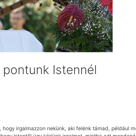
 pontunk Istennél
 hogy irgalmazzon nekünk, aki felénk támad, például m