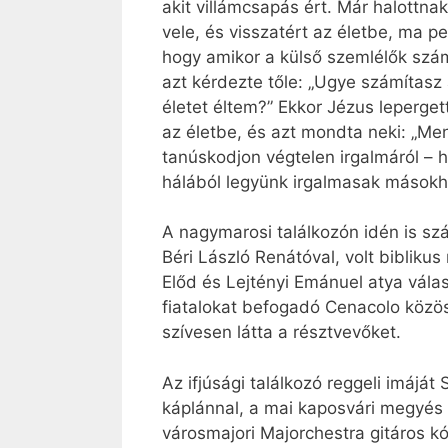
akit villámcsapás ért. Már halottna
vele, és visszatért az életbe, ma pe
hogy amikor a külső szemlélők szám
azt kérdezte tőle: „Ugye számítasz 
életet éltem?” Ekkor Jézus lepergett
az életbe, és azt mondta neki: „Menj
tanúskodjon végtelen irgalmáról – 
hálából legyünk irgalmasak másokhoz
A nagymarosi találkozón idén is sz
Béri László Renátóval, volt biblik
Előd és Lejtényi Emánuel atya válas
fiatalokat befogadó Cenacolo közöss
szívesen látta a résztvevőket.
Az ifjúsági találkozó reggeli imáját
káplánnal, a mai kaposvári megyés 
városmajori Ma­jor­­chestra gitáros