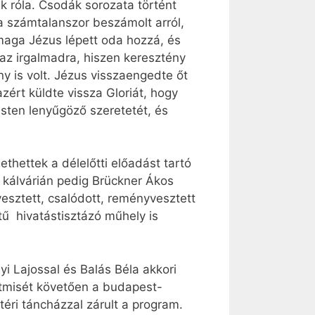
k róla. Csodák sorozata történt
ria számtalanszor beszámolt arról,
maga Jézus lépett oda hozzá, és
 az irgalmadra, hiszen keresztény
ny is volt. Jézus vissza­engedte őt
azért küldte vissza Gloriát, hogy
Isten lenyűgöző szeretetét, és
thettek a délelőtti előadást tartó
ó kálvárián pedig Brückner Ákos
vesztett, csalódott, reményvesztett
tű hivatástisztázó műhely is
nyi Lajossal és Balás Béla akkori
entmisét követően a budapest-
téri táncházzal zárult a program.