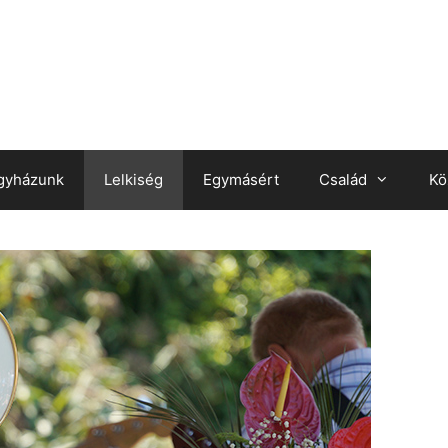
gyházunk
Lelkiség
Egymásért
Család
Kö