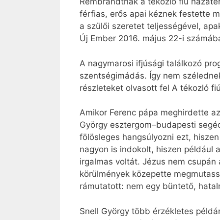
Rembrandtnak a tékozló fiú hazatéré
férfias, erős apai kéznek festette
a szülői szeretet teljességével, ap
Új Ember 2016. május 22-i számában
A nagymarosi ifjúsági találkozó pro
szentségimádás. Így nem szélednek 
részleteket olvasott fel A tékozló f
Amikor Ferenc pápa meghirdette az 
György esztergom–budapesti segédp
fölösleges hangsúlyozni ezt, hiszen
nagyon is indokolt, hiszen például
irgalmas voltát. Jézus nem csupán 
körülmények közepette megmutassa,
rámutatott: nem egy büntető, hata
Snell György több érzékletes példán