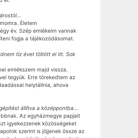
várostól…
ámomra. Életem
 négy év. Szép emlékeim vannak
teni fogja a tájékozódásomat.
m tíz évet töltött el itt. Sok
mel emlékszem majd vissza.
vvel tegyük. Erre törekedtem az
aadással helyt­állnia, ahova
gépítést állítva a középpontba…
sabbnak. Az egyházmegye papjait
észt igyekezzenek közösségeket
potok szerint is jöjjenek össze az