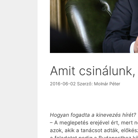
Amit csinálunk, 
2016-06-02
Szerző:
Molnár Péter
Hogyan fogadta a kinevezés hírét?
– A meglepetés erejével ért, mert 
azok, akik a tanácsot adták, előké
a feladatot pedig a Budapesthez k