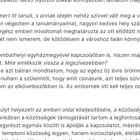
rt itt tanult, s annak idején nehéz szívvel vált meg a 
an végeztem a tanulmányaimat, nagyon kedves hely sz
egész emberi mivoltomat meghatározta az ott eltöltött
yét nem ismerem, de kötődésem a városhoz talán könnyí
bathelyi egyházmegyével kapcsolatban is, hiszen majdne
 Mire emlékszik vissza a legszívesebben?
de azt bátran mondhatom, hogy az egész tíz évre öröm
anultam a szüleimtől, hogy amit csinálunk, azt teljes szí
om az elkövetkezőkben is. Az embernek ott kell teljes od
t helyezett az emberi oldal kiteljesítésére, a közössé
ri munkában a közösségek támogatását tartom a legfonto
egyrészt egymás között is ápolják a kapcsolatot, másr
 templomi közösség legyen, hanem korosztályok, életálla