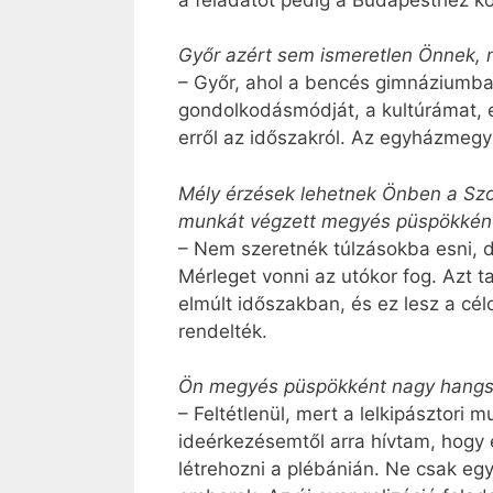
Győr azért sem ismeretlen Önnek, me
– Győr, ahol a bencés gimnáziumb
gondolkodásmódját, a kultúrámat, 
erről az időszakról. Az egyházmeg
Mély érzések lehetnek Önben a Szom
munkát végzett megyés püspökként.
– Nem szeretnék túlzásokba esni, 
Mérleget vonni az utókor fog. Azt t
elmúlt időszakban, és ez lesz a cél
rendelték.
Ön megyés püspökként nagy hangsúly
– Feltétlenül, mert a lelkipászto
ideérkezésemtől arra hívtam, hogy 
létrehozni a plébánián. Ne csak egy