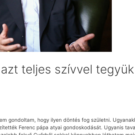
azt teljes szívvel tegyük
nem gondoltam, hogy ilyen döntés fog születni. Ugyana
szítették Ferenc pápa atyai gondoskodását. Ugyanis tav
özelebb fekvő Győrből sokkal könnyebben láthatom majd