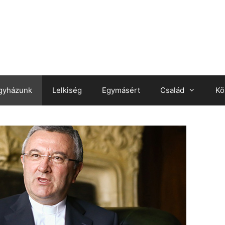
gyházunk
Lelkiség
Egymásért
Család
Kö