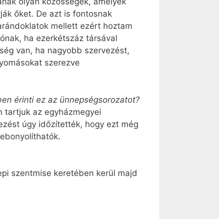
janak olyan közösségek, amelyek
ák őket. De azt is fontosnak
rándoklatok mellett ezért hoztam
zónak, ha ezerkétszáz társával
ükség van, ha nagyobb szervezést,
enyomásokat szerezve
en érinti ez az ünnepség­sorozatot?
n tartjuk az egyházmegyei
zést úgy időzítették, hogy ezt még
ebonyolíthatók.
pi szentmise keretében kerül majd