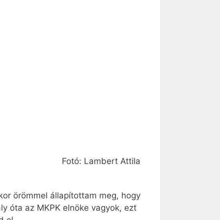
Fotó: Lambert Attila
kkor örömmel állapítottam meg, hogy
aly óta az MKPK elnöke vagyok, ezt
 el.