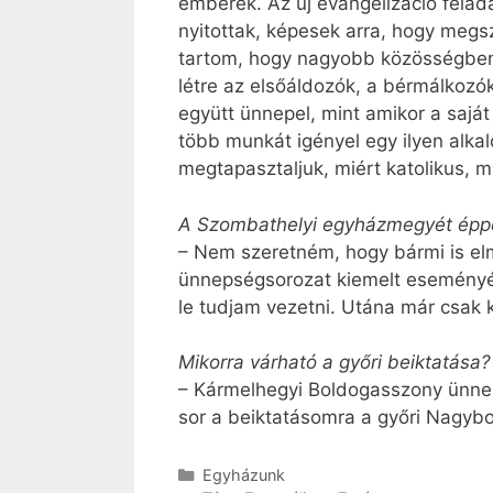
emberek. Az új evangelizáció fela
nyitottak, képesek arra, hogy megs
tartom, hogy nagyobb közösségben 
létre az elsőáldozók, a bérmálkozók
együtt ünnepel, mint amikor a sajá
több munkát igényel egy ilyen alk
megtapasztaljuk, miért katolikus, 
A Szombathelyi egyházmegyét éppen 
– Nem szeretném, hogy bármi is elm
ünnepségsorozat kiemelt eseményét,
le tudjam vezetni. Utána már csak 
Mikorra várható a győri beiktatása?
– Kármelhegyi Boldogasszony ünnep
sor a beiktatásomra a győri Nagy
Kategória
Egyházunk