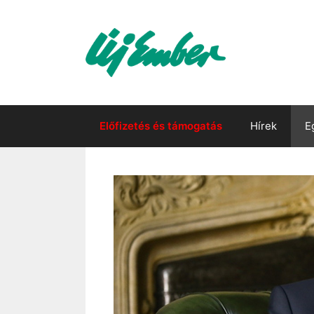
Kilépés
a
tartalomba
Előfizetés és támogatás
Hírek
E