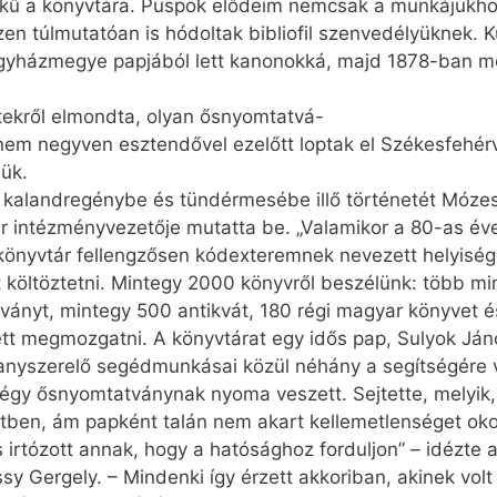
kű a könyvtára. Püspök elődeim nemcsak a munkájukh
en túlmutatóan is hódoltak bibliofil szenvedélyüknek. 
egyházmegye papjából lett kanonokká, majd 1878-ban m
tekről elmondta, olyan ősnyomtatvá-
nem negyven esztendővel ezelőtt loptak el Székesfehérv
sük.
kalandregénybe és tündérmesébe illő történetét Mózes
r intézményvezetője mutatta be. „Valamikor a 80-as éve
önyvtár fellengzősen kódexteremnek nevezett helyiségé
t költöztetni. Mintegy 2000 könyvről beszélünk: több mi
ványt, mintegy 500 antikvát, 180 régi magyar könyvet 
lett megmozgatni. A könyvtárat egy idős pap, Sulyok Já
llanyszerelő segédmunkásai közül néhány a segítségére v
égy ősnyomtatványnak nyoma veszett. Sejtette, melyik
tben, ám papként talán nem akart kellemetlenséget okozn
 irtózott annak, hogy a hatósághoz forduljon” – idézte a
sy Gergely. – Mindenki így érzett akkoriban, akinek volt 