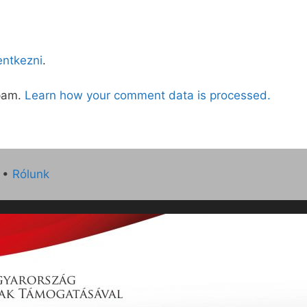
lentkezni
.
spam.
Learn how your comment data is processed.
•
Rólunk