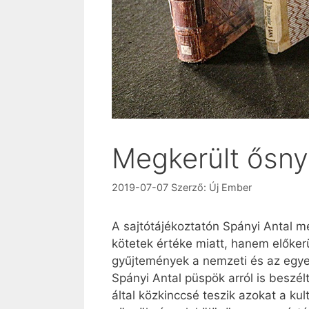
Megkerült ősn
2019-07-07
Szerző:
Új Ember
A sajtótájékoztatón Spányi Antal 
kötetek értéke miatt, hanem előker
gyűjtemények a nemzeti és az egye
Spányi Antal püspök arról is beszé
által közkinccsé teszik azokat a ku