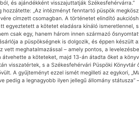
kból, és ajándékként visszajuttatják Székesfehérvárra.”
hozzátette: „Az intézményt fenntartó püspök megköszön
vére címzett csomagban. A történetet elindító aukciósh
tt egyeztetett a kötetet eladásra kínáló ismeretlennel,
 nem csak egy, hanem három innen származó ősnyomtatvá
sárlója a püspökségnek is dolgozik, és éppen készült 
 vett meghatalmazással – amely pontos, a levelezésbe
n átvehette a köteteket, majd 13-án átadta őket a könyv
tán visszatértek, s a Székesfehérvári Püspöki Könyvtá
ővült. A gyűjteményt ezzel ismét megilleti az egykori, 
tve pedig a legnagyobb ilyen jellegű állomány státusza”