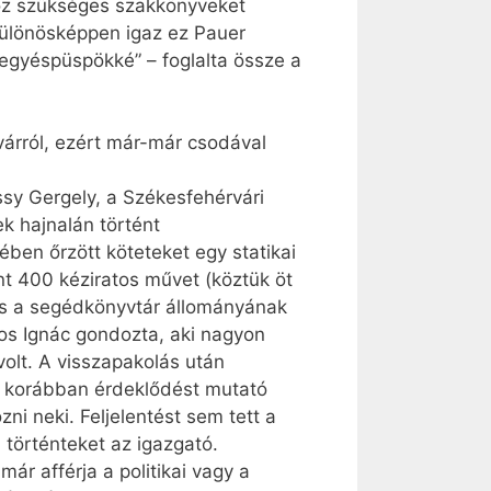
oz szükséges szakkönyveket
Különösképpen igaz ez Pauer
egyéspüspökké” – foglalta össze a
árról, ezért már-már csodával
sy Gergely, a Székesfehérvári
k hajnalán történt
ben őrzött köteteket egy statikai
nt 400 kéziratos művet (köztük öt
és a segédkönyvtár állományának
nos Ignác gondozta, aki nagyon
olt. A visszapakolás után
, korábban érdeklődést mutató
i neki. Feljelentést sem tett a
 történteket az igazgató.
már afférja a politikai vagy a