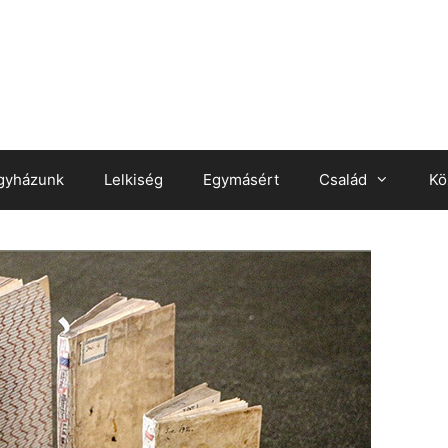
gyházunk
Lelkiség
Egymásért
Család
Kö