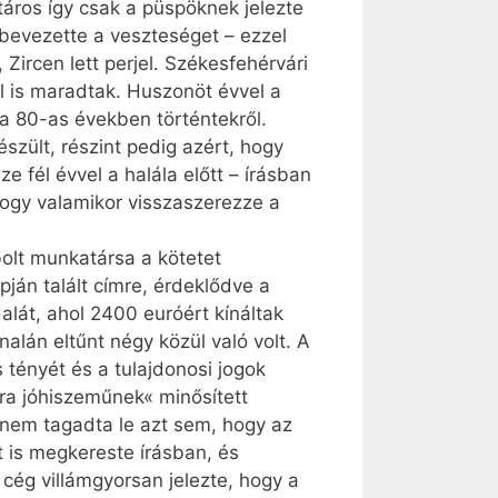
áros így csak a püspöknek jelezte
 bevezette a veszteséget – ezzel
Zircen lett perjel. Székesfehérvári
el is maradtak. Huszonöt évvel a
 a 80-as években történtekről.
zült, részint pedig azért, hogy
fél évvel a halála előtt – írásban
 hogy valamikor visszaszerezze a
bolt munkatársa a kötetet
ján talált címre, érdeklődve a
alát, ahol 2400 euróért kínáltak
lán eltűnt négy közül való volt. A
 tényét és a tulajdonosi jogok
ára jóhiszeműnek« minősített
k nem tagadta le azt sem, hogy az
t is megkereste írásban, és
 cég villámgyorsan jelezte, hogy a