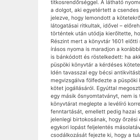
titkosrendőrséggel. A látható nyo
a dolgot, aki egyetértett a csendes
jelezve, hogy lemondott a kötetekrő
látogatásai ritkultak, idővel – elő
történtek után utódja kierőltette, 
Részint mert a könyvtár 1601 előtt
írásos nyoma is maradjon a korábbi
is bánkódott és röstelkedett: ha ak
püspöki könyvtár a kérdéses kötete
Idén tavasszal egy bécsi antikvitás
megvizsgálva fölfedezte a püspöki k
kötet jogállásáról. Egyúttal megosz
egy másik ősnyomtatványt, nem is t
könyvtárat meglepte a levélíró korr
fenntartását, emellett pedig hazai
jelenlegi birtokosának, hogy őrzés
egykori lopást feljelentés másolatá
csodálkozását fejezte ki, hogy a tu