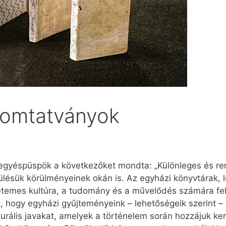
yomtatványok
megyéspüspök a következőket mondta: „Különleges és re
ülésük körülményeinek okán is. Az egyházi könyvtárak, l
temes kultúra, a tudomány és a művelődés számára felb
lt, hogy egyházi gyűjteményeink – lehetőségeik szerint 
lturális javakat, amelyek a történelem során hozzájuk ker