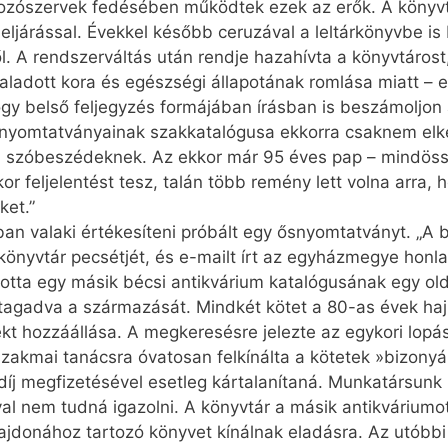
mozószervek fedésében működtek ezek az erők. A könyvt
 eljárással. Évekkel később ceruzával a leltárkönyvbe is
l. A rendszerváltás után rendje hazahívta a könyvtárost, 
rehaladott kora és egészségi állapotának romlása miatt – 
hogy belső feljegyzés formájában írásban is beszámoljon
i nyomtatványainak szakkatalógusa ekkorra csaknem elkés
 szóbeszédeknek. Az ekkor már 95 éves pap – mindössze 
kor feljelentést tesz, talán több remény lett volna arra,
ket.”
ban valaki értékesíteni próbált egy ősnyomtatványt. „A 
önyvtár pecsétjét, és e-mailt írt az egyházmegye honlap
totta egy másik bécsi antikvárium katalógusának egy old
agadva a származását. Mindkét kötet a 80-as évek hajna
ekt hozzáállása. A megkeresésre jelezte az egykori lopás
 szakmai tanácsra óvatosan felkínálta a kötetek »bizony
i díj megfizetésével esetleg kártalanítaná. Munkatársun
val nem tudná igazolni. A könyvtár a másik antikváriumo
lajdonához tartozó könyvet kínálnak eladásra. Az utóbbi