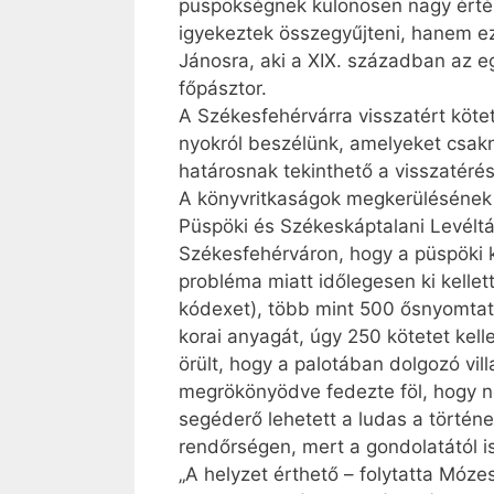
püspökségnek különösen nagy érté
igyekeztek összegyűjteni, hanem ez
Jánosra, aki a XIX. században az 
főpásztor.
A Székesfehérvárra visszatért köte
nyokról beszélünk, amelyeket csak
határosnak tekinthető a visszatéré
A könyvritkaságok megkerülésének 
Püspöki és Székeskáptalani Levéltá
Székesfehérváron, hogy a püspöki k
probléma miatt időlegesen ki kellet
kódexet), több mint 500 ősnyomtat
korai anyagát, úgy 250 kötetet kel
örült, hogy a palotában dolgozó vi
megrökönyödve fedezte föl, hogy n
segéderő lehetett a ludas a történe
rendőrségen, mert a gondolatától is
„A helyzet érthető – folytatta Mózes