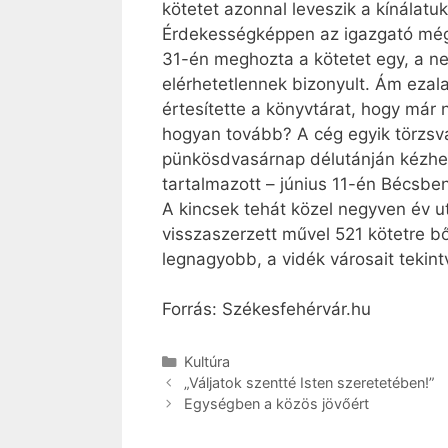
kötetet azonnal leveszik a kínálatu
Érdekességképpen az igazgató még 
31-én meghozta a kötetet egy, a ne
elérhetetlennek bizonyult. Ám ezala
értesítette a könyvtárat, hogy már
hogyan tovább? A cég egyik törzsvá
pünkösdvasárnap délutánján kézhez
tartalmazott – június 11-én Bécsbe
A kincsek tehát közel negyven év u
visszaszerzett művel 521 kötetre b
legnagyobb, a vidék városait tekin
Forrás: Székesfehérvár.hu
Kategória
Kultúra
„Váljatok szentté Isten szeretetében!”
Egységben a közös jövőért