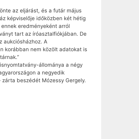
te az eljárást, és a futár május
áz képviselője időközben két hétig
 s ennek eredményeként arról
nyt tart az íróasztalfiókjában. De
az aukciósházhoz. A
n korábban nem közölt adatokat is
tárnak.”
r ősnyomtatvány-állománya a négy
„Magyarországon a negyedik
 – zárta beszédét Mózessy Gergely.