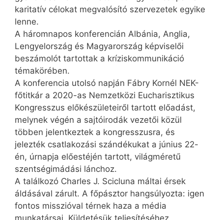
karitatív célokat megvalósító szervezetek egyike
lenne.
A háromnapos konferencián Albánia, Anglia,
Lengyelország és Magyarország képviselői
beszámolót tartottak a kríziskommunikáció
témakörében.
A konferencia utolsó napján Fábry Kornél NEK-
főtitkár a 2020-as Nemzetközi Eucharisztikus
Kongresszus előkészületeiről tartott előadást,
melynek végén a sajtóirodák vezetői közül
többen jelentkeztek a kongresszusra, és
jelezték csatlakozási szándékukat a június 22-
én, úrnapja előestéjén tartott, világméretű
szentségimádási lánchoz.
A találkozó Charles J. Scicluna máltai érsek
áldásával zárult. A főpásztor hangsúlyozta: igen
fontos misszióval térnek haza a média
munkatársai. Küldetésük teljesítéséhez