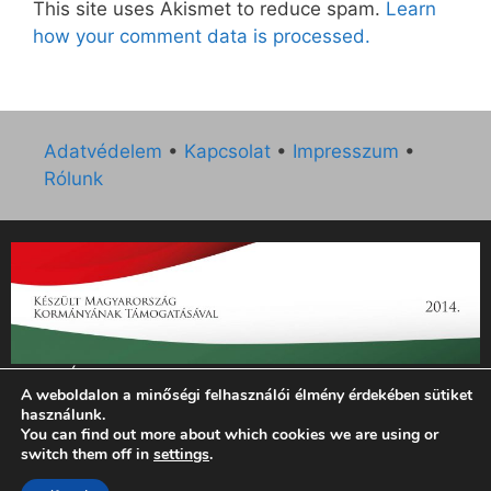
This site uses Akismet to reduce spam.
Learn
how your comment data is processed.
Adatvédelem
•
Kapcsolat
•
Impresszum
•
Rólunk
„Az Új Ember katolikus hetilap 2014. évi működésének
A weboldalon a minőségi felhasználói élmény érdekében sütiket
támogatását az EGYH-KCP-14-P-0121 sz. támogatási
használunk.
szerződés keretében 3 000 000 Ft összegben támogatta az
You can find out more about which cookies we are using or
Emberi Erőforrások Minisztériuma.”
switch them off in
settings
.