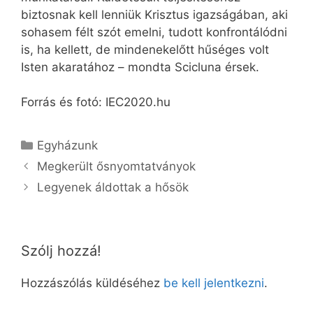
biztosnak kell lenniük Krisztus igazságában, aki
sohasem félt szót emelni, tudott konfrontálódni
is, ha kellett, de mindenekelőtt hűséges volt
Isten akaratához – mondta Scicluna érsek.
Forrás és fotó: IEC2020.hu
Kategória
Egyházunk
Megkerült ősnyomtatványok
Legyenek áldottak a hősök
Szólj hozzá!
Hozzászólás küldéséhez
be kell jelentkezni
.