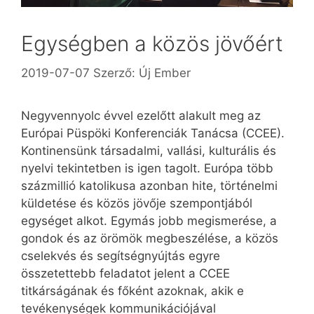
Egységben a közös jövőért
2019-07-07
Szerző:
Új Ember
Negyvennyolc évvel ezelőtt alakult meg az
Európai Püspöki Konferenciák Tanácsa (CCEE).
Kontinensünk társadalmi, vallási, kulturális és
nyelvi tekintetben is igen tagolt. Európa több
százmillió katolikusa azonban hite, történelmi
küldetése és közös jövője szempontjából
egységet alkot. Egymás jobb megismerése, a
gondok és az örömök megbeszélése, a közös
cselekvés és segítségnyújtás egyre
összetettebb feladatot jelent a CCEE
titkárságának és főként azoknak, akik e
tevékenységek kommunikációjával