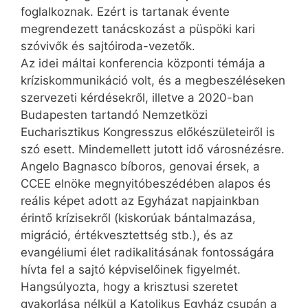
foglalkoznak. Ezért is tartanak évente
megrendezett tanácskozást a püspöki kari
szóvivők és sajtóiroda-vezetők.
Az idei máltai konferencia központi témája a
kríziskommunikáció volt, és a megbeszéléseken
szervezeti kérdésekről, illetve a 2020-ban
Budapesten tartandó Nemzetközi
Eucharisztikus Kongresszus előkészületeiről is
szó esett. Mindemellett jutott idő városnézésre.
Angelo Bagnasco bíboros, genovai érsek, a
CCEE elnöke megnyitóbeszédében alapos és
reális képet adott az Egyházat napjainkban
érintő krízisekről (kiskorúak bántalmazása,
migráció, értékvesztettség stb.), és az
evangéliumi élet radikalitásának fontosságára
hívta fel a sajtó képviselőinek figyelmét.
Hangsúlyozta, hogy a krisztusi szeretet
gyakorlása nélkül a Katolikus Egyház csupán a