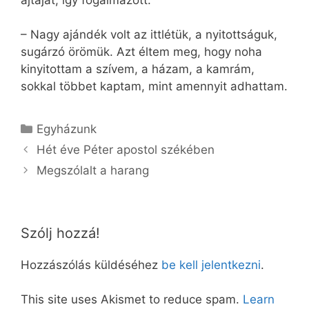
– Nagy ajándék volt az ittlétük, a nyitottságuk,
sugárzó örömük. Azt éltem meg, hogy noha
kinyitottam a szívem, a házam, a kamrám,
sokkal többet kaptam, mint amennyit adhattam.
Kategória
Egyházunk
Hét éve Péter apostol székében
Megszólalt a harang
Szólj hozzá!
Hozzászólás küldéséhez
be kell jelentkezni
.
This site uses Akismet to reduce spam.
Learn