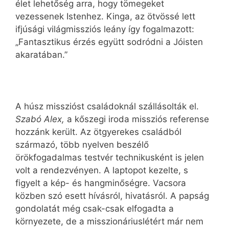
élet lehetőség arra, hogy tömegeket
vezessenek Istenhez. Kinga, az ötvössé lett
ifjúsági világmissziós leány így fogalmazott:
„Fantasztikus érzés együtt sodródni a Jóisten
akaratában.”
A húsz misszióst családoknál szállásolták el.
Szabó Alex,
a kőszegi iroda missziós referense
hozzánk került. Az ötgyerekes családból
származó, több nyelven beszélő
örökfogadalmas testvér technikusként is jelen
volt a rendezvényen. A laptopot kezelte, s
figyelt a kép- és hangminőségre. Vacsora
közben szó esett hívásról, hivatásról. A papság
gondolatát még csak-csak elfogadta a
környezete, de a misszionáriuslétért már nem