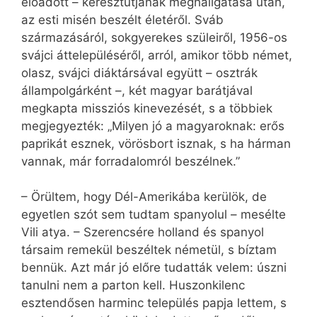
előadott – keresztútjának meghallgatása után,
az esti misén beszélt életéről. Sváb
származásáról, sokgyerekes szüleiről, 1956-os
svájci áttelepüléséről, arról, amikor több német,
olasz, svájci diáktársával együtt – osztrák
állampolgárként –, két magyar barátjával
megkapta missziós kinevezését, s a többiek
megjegyezték: „Milyen jó a magyaroknak: erős
paprikát esznek, vörösbort isznak, s ha hárman
vannak, már forradalomról beszélnek.”
– Örültem, hogy Dél-Amerikába kerülök, de
egyetlen szót sem tudtam spanyolul – mesélte
Vili atya. – Szerencsére holland és spanyol
társaim remekül beszéltek németül, s bíztam
bennük. Azt már jó előre tudatták velem: úszni
tanulni nem a parton kell. Huszonkilenc
esztendősen harminc település papja lettem, s