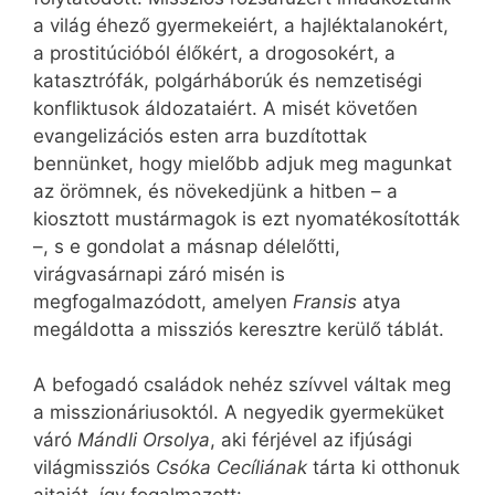
a világ éhező gyermekeiért, a hajléktalanokért,
a prostitúcióból élőkért, a drogosokért, a
katasztrófák, polgárháborúk és nemzetiségi
konfliktusok áldozataiért. A misét követően
evangelizációs esten arra buzdítottak
bennünket, hogy mielőbb adjuk meg magunkat
az örömnek, és növekedjünk a hitben – a
kiosztott mustármagok is ezt nyomatékosították
–, s e gondolat a másnap délelőtti,
virágvasárnapi záró misén is
megfogalmazódott, amelyen
Fransis
atya
megáldotta a missziós keresztre kerülő táblát.
A befogadó családok nehéz szívvel váltak meg
a misszionáriusoktól. A negyedik gyermeküket
váró
Mándli Orsolya
, aki férjével az ifjúsági
világmissziós
Csóka Cecíliának
tárta ki otthonuk
ajtaját, így fogalmazott: