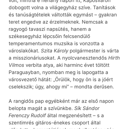
volt, mintha e néhány napon itt, Kaposváron
dobogott volna a világegyház szíve. Tanítások
és tanúságtételek váltották egymást – gyakran
teret engedve az érzelmeknek. Nemcsak a
ragyogó tavaszi napsütés, hanem a
székesegyház lépcsőin felcsendülő
temperamentumos muzsika is vonzotta a
városlakókat.
Szita Károly
polgármester is várta
a misszionáriusokat. A nyolcvanesztendős
Hirth
Vilmos
verbita atya, aki harminc évet töltött
Paraguayban, nyomban meg is lapogatta a
városvezető hátát: „Örülök, hogy ön is a jóért
cselekszik; úgy, ahogy mi” – mondta derűsen.
A rangidős pap egyébként már az első napon
belopta magát a szívünkbe.
Sík Sándor
Ferenczy Rudolf
által megzenésített – s a
szentimrés gitáros-énekes csoport által