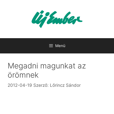
Kilépés
a
tartalomba
Menü
Megadni magunkat az
örömnek
2012-04-19
Szerző:
Lőrincz Sándor