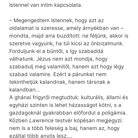
Istennel van intim kapcsolata.
– Megengedtem Istennek, hogy azt az
oldalamat is szeresse, amely árnyékban van –
mondta, majd arra buzdított: ne féljünk, akkor is
szeretve vagyunk, ha túl kicsi az önbizalmunk.
Forduljunk el a bűntől, s így szabaddá
válhatunk. Jézus nem azt mondja, hogy
szabadulj meg valamitől, hanem azt hogy légy
szabad valamire. Ezért a párunkat nem
tekinthetjük kalandnak, hanem társnak a
kalandban…
A ghánai frigyről megtudtuk: kulturális, állami és
egyházi szinten is lehet házasságot kötni, s a
gazdagoknál gyakrabban előfordul a poligámia.
Közben
Lawrence
testvér kópésan megjegyzi:
nem is a több feleség a baj, hanem az, hogy
ezáltal több anyós lesz….