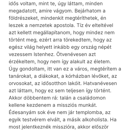
idős voltam, mint te, úgy láttam, minden
megadatott, amire vágyom. Bejárhatom a
földrészeket, mindenkit megtéríthetek, én
leszek a nemzetek apostola. Tíz év elteltével
azt kellett megállapítanom, hogy mindez nem
történt meg, ezért arra törekedtem, hogy az
egész világ helyett inkább egy ország népét
vezessem Istenhez. Ötvenévesen azt
érzékeltem, hogy nem így alakult az életem.
Úgy gondoltam, itt van ez a város, megtérítem a
tanárokat, a diákokat, a kórházban lévőket, az
orvosokat, az idősotthon lakóit. Hatvanévesen
azt láttam, hogy ez sem teljesen így történt.
Akkor döbbentem rá: talán a családomon
kellene kezdenem a missziós munkát.
Édesanyám sok éve nem jár templomba, az
egyik testvérem elvált, a másik alkoholista. Ha
most jelentkeznék misszióra, akkor először