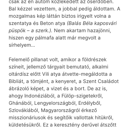
csak az én autóm közlekedett az őserdőben.
Bal kézzel vezettem, a jobbal pedig áldottam. A
mozgalmas kép láttán biztos irigyelt volna a
szentatya és Beton atya
(Balás Béla kaposvári
püspök – a szerk.).
Nem akartam hazajönni,
hiszen egy pálmafa alatt már megvolt a
sírhelyem…
Felemelő pillanat volt, amikor a földrészek
színeit, jellemző tárgyait bemutató, alkalmi
oltárdísz előtt Vili atya átvette-megáldotta a
Bibliát, a tömjént, a kenyeret, a Szent Családot
ábrázoló képet, a vizet és a bort. De az is,
ahogy Indonéziából, a Fülöp-szigetekről,
Ghánából, Lengyelországból, Erdélyből,
Szlovákiából, Magyarországról érkező
misszionáriusok és segítőik vallottak hitükről,
küldetésükről. Ez a keresztény derűvel átszőtt