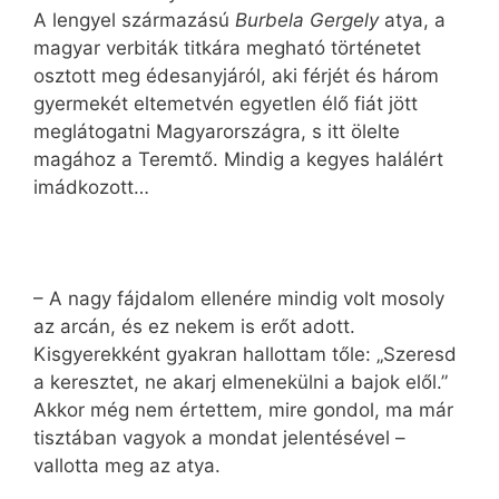
A lengyel származású
Burbela Gergely
atya, a
magyar verbiták titkára megható történetet
osztott meg édesanyjáról, aki férjét és három
gyermekét eltemetvén egyetlen élő fiát jött
meglátogatni Magyarországra, s itt ölelte
magához a Teremtő. Mindig a kegyes halálért
imádkozott…
– A nagy fájdalom ellenére mindig volt mosoly
az arcán, és ez nekem is erőt adott.
Kisgyerekként gyakran hallottam tőle: „Szeresd
a keresztet, ne akarj elmenekülni a bajok elől.”
Akkor még nem értettem, mire gondol, ma már
tisztában vagyok a mondat jelentésével –
vallotta meg az atya.