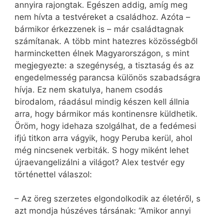
annyira rajongtak. Egészen addig, amíg meg
nem hívta a testvéreket a családhoz. Azóta –
bármikor érkezzenek is – már családtagnak
számítanak. A több mint hatezres közösségből
harmincketten élnek Magyarországon, s mint
megjegyezte: a szegénység, a tisztaság és az
engedelmesség parancsa különös szabadságra
hívja. Ez nem skatulya, hanem csodás
birodalom, ráadásul mindig készen kell állnia
arra, hogy bármikor más kontinensre küldhetik.
Öröm, hogy idehaza szolgálhat, de a fedémesi
ifjú titkon arra vágyik, hogy Peruba kerül, ahol
még nincsenek verbiták. S hogy miként lehet
újraevangelizálni a világot? Alex testvér egy
történettel válaszol:
– Az öreg szerzetes elgondolkodik az életéről, s
azt mondja húszéves társának: “Amikor annyi