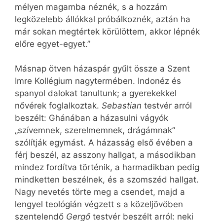
mélyen magamba néznék, s a hozzám
legközelebb állókkal próbálkoznék, aztán ha
már sokan megtértek körülöttem, akkor lépnék
előre egyet-egyet.”
Másnap ötven házaspár gyűlt össze a Szent
Imre Kollégium nagytermében. Indonéz és
spanyol dalokat tanultunk; a gyerekekkel
nővérek foglalkoztak.
Sebastian
testvér arról
beszélt: Ghánában a házasulni vágyók
„szívemnek, szerelmemnek, drágámnak”
szólítják egymást. A házasság első évében a
férj beszél, az asszony hallgat, a másodikban
mindez fordítva történik, a harmadikban pedig
mindketten beszélnek, és a szomszéd hallgat.
Nagy nevetés törte meg a csendet, majd a
lengyel teológián végzett s a közeljövőben
szentelendő
Gergő
testvér beszélt arról: neki