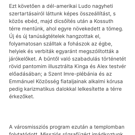
Ezt követően a dél-amerikai Ludo nagyheti
szertartásairól láttunk képes összeállítást, s
közös ebéd, majd dicsőítés után a Kossuth
térre mentünk, ahol egyre növekedett a tömeg.
Új és új tanúságtételek hangzottak el,
folyamatosan szálltak a fohászok az égbe,
helyiek és verbiták egyaránt megszólították a
járókelőket. A bűntől való szabadulás történetét
rövid pantomim illusztrálta Kinga és Alex testvér
előadásában; a Szent Imre-plébánia és az
Emmánuel Közösség fiataljainak alkalmi kórusa
pedig karizmatikus dalokkal lelkesítette a térre
érkezőket.
A városmissziós program ezután a templomban
folytatódott. Missziós rózsafüzért imádkoztunk