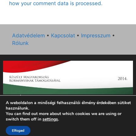
how your comment data is processed.
Adatvédelem
•
Kapcsolat
•
Impresszum
•
Rólunk
„Az Új Ember katolikus hetilap 2014. évi működésének
A weboldalon a minőségi felhasználói élmény érdekében sütiket
támogatását az EGYH-KCP-14-P-0121 sz. támogatási
használunk.
szerződés keretében 3 000 000 Ft összegben támogatta az
You can find out more about which cookies we are using or
Emberi Erőforrások Minisztériuma.”
switch them off in
settings
.
Elfogad
© 2026 Magyar Kurír - Új Ember
• Készült
GeneratePress