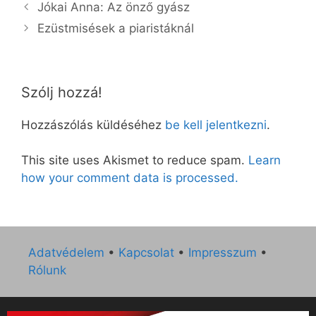
Jókai Anna: Az önző gyász
Ezüstmisések a piaristáknál
Szólj hozzá!
Hozzászólás küldéséhez
be kell jelentkezni
.
This site uses Akismet to reduce spam.
Learn
how your comment data is processed.
Adatvédelem
•
Kapcsolat
•
Impresszum
•
Rólunk