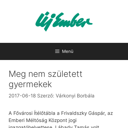
Kilépés
a
tartalomba
Menü
Meg nem született
gyermekek
2017-06-18
Szerző:
Várkonyi Borbála
A Fővárosi Ítélőtábla a Frivaldszky Gáspár, az
Emberi Méltóság Központ jogi
igazgatóhelyettese, Lábady Tamás volt