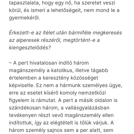
tapasztalata, hogy egy nő, ha szeretet veszi
körül, és ismeri a lehetőségeit, nem mond le a
gyermekéről.
Érkezett-e az ítélet után bármiféle megkeresés
az alperesek részéről, megtörtént-e a
kiengesztelődés?
– A pert hivatalosan indító három
magánszemély a katolikus, illetve tágabb
értelemben a keresztény közösséget
képviselte. Ez nem a hármunk személyes ügye,
erre az esetet kísérő komoly nemzetközi
figyelem is rámutat. A pert a másik oldalon is
szándékosan három, a vallásgyalázásban
tevékenyen részt vevő magánszemély ellen
indítottuk, így az elégtételt is tőlük várjuk. A
három személy sajnos sem a per alatt, sem