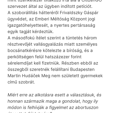
mint tizenkétezer tiltakozó írta alá a Citi­zenGO
szervezet által az ügyben indított petíciót.
A szoborállítás hátteréről Fri­vald­szky Gáspár
ügyvédet, az Emberi Mél­tóság Központ jogi
igazgatóhelyettesét, a nyertes pertársaság
egyik tagját kérdeztük.
A másodfokú ítélet szerint a tüntetés három
résztvevőjét vallásgyalázás miatt személyes
bocsánatkérésre kötelezte a bíróság, és a
perköltségen felül hatszázezer forint
sérelemdíjat kell fizetniük. Részben ebből az
összegből szeretnék felállítani Budapesten
Martin Hudáček Meg nem született gyermekek
című szobrát.
Miért erre az alkotásra esett a választásuk, és
honnan származik maga a gondolat, hogy ily
módon is felhívják a figyelmet az abortuszon