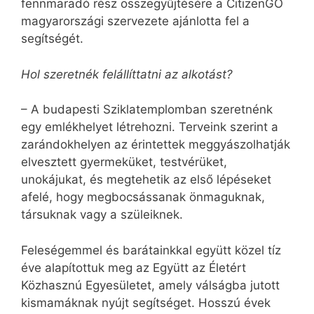
fennmaradó rész összegyűjtésére a CitizenGO
magyarországi szervezete ajánlotta fel a
segítségét.
Hol szeretnék felállíttatni az alkotást?
– A budapesti Sziklatemplomban szeretnénk
egy emlékhelyet létrehozni. Terveink szerint a
zarándokhelyen az érintettek meggyászolhatják
elvesztett gyermeküket, testvérüket,
unokájukat, és megtehetik az első lépéseket
afelé, hogy megbocsássanak önmaguknak,
társuknak vagy a szüleiknek.
Feleségemmel és barátainkkal együtt közel tíz
éve alapítottuk meg az Együtt az Életért
Közhasznú Egyesületet, amely válságba jutott
kismamáknak nyújt segítséget. Hosszú évek