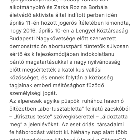
alkotmánybíró és Zarka Rozina Borbála
életvédő aktivista által indított perben idén
április 11-én hozott jogerős ítéletében kimondta,
hogy 2016. április 10-én a Lengyel Köztársaság
Budapesti Nagykövetsége előtt szervezett
demonstráción abortuszpárti tüntetők súlyosan
sértő és kifejezésmódjában indokolatlanul
bántó magatartásukkal a nagy nyilvánosság
előtt megsértették a katolikus vallási
közösséget, és ennek folytán a közösség
tagjainak emberi méltósághoz fűződő
személyiségi jogát.
Az alperesek egyike püspöki ruhához hasonló
öltözetben „abortusztabletta” feliratú zacskóból
– „Krisztus teste” szövegkísérettel – „áldoztatta
meg” a jelenlévőket. Az eset óriási társadalmi
felháborodást váltott ki. Néhány nap alatt több