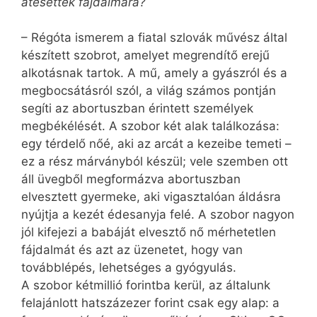
átesettek fájdalmára?
– Régóta ismerem a fiatal szlovák művész által
készített szobrot, amelyet megrendítő erejű
alkotásnak tartok. A mű, amely a gyászról és a
megbocsátásról szól, a világ számos pontján
segíti az abortuszban érintett személyek
megbékélését. A szobor két alak találkozása:
egy térdelő nőé, aki az arcát a kezeibe temeti –
ez a rész márványból készül; vele szemben ott
áll üvegből megformázva abortuszban
elvesztett gyermeke, aki vigasztalóan áldásra
nyújtja a kezét édesanyja felé. A szobor nagyon
jól kifejezi a babáját elvesztő nő mérhetetlen
fájdalmát és azt az üzenetet, hogy van
továbblépés, lehetséges a gyógyulás.
A szobor kétmillió forintba kerül, az általunk
felajánlott hatszázezer forint csak egy alap: a