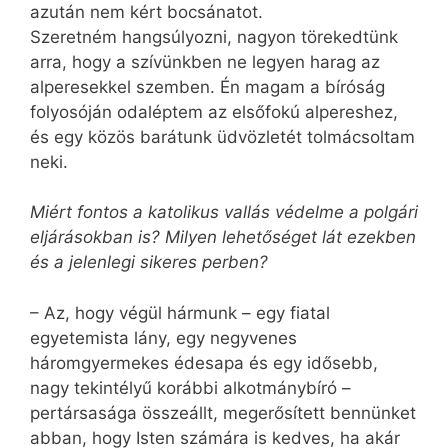
azután nem kért bocsánatot.
Szeretném hangsúlyozni, nagyon törekedtünk
arra, hogy a szívünkben ne legyen harag az
alperesekkel szemben. Én magam a bíróság
folyosóján odaléptem az elsőfokú alpereshez,
és egy közös barátunk üdvözletét tolmácsoltam
neki.
Miért fontos a katolikus vallás védelme a polgári
eljárásokban is? Milyen lehetőséget lát ezekben
és a jelenlegi sikeres perben?
– Az, hogy végül hármunk – egy fiatal
egyetemista lány, egy negyvenes
háromgyermekes édesapa és egy idősebb,
nagy tekintélyű korábbi alkotmánybíró –
pertársasága összeállt, megerősített bennünket
abban, hogy Isten számára is kedves, ha akár