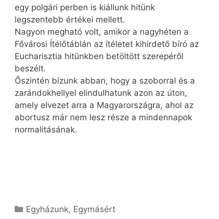
egy polgári perben is kiállunk hitünk
legszentebb értékei mellett.
Nagyon megható volt, amikor a nagyhéten a
Fővárosi Ítélőtáblán az ítéletet kihirdető bíró az
Eucharisztia hitünkben betöltött szerepéről
beszélt.
Őszintén bízunk abban, hogy a szoborral és a
zarándokhellyel elindulhatunk azon az úton,
amely elvezet arra a Magyarországra, ahol az
abortusz már nem lesz része a mindennapok
normalitásának.
Kategória
Egyházunk
,
Egymásért