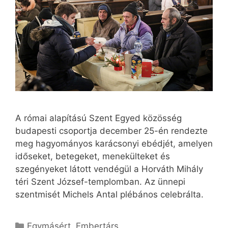
A római alapítású Szent Egyed közösség
budapesti csoportja december 25-én rendezte
meg hagyományos karácsonyi ebédjét, amelyen
időseket, betegeket, menekülteket és
szegényeket látott vendégül a Horváth Mihály
téri Szent József-templomban. Az ünnepi
szentmisét Michels Antal plébános celebrálta.
Kategória
Egymásért
,
Embertárs