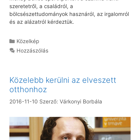
szeretetről, a családról, a
bölcsészettudományok hasznáról, az irgalomról
és az alázatról kérdeztük.
Kategória
Közelkép
Hozzászólás
Közelebb kerülni az elveszett
otthonhoz
2016-11-10
Szerző:
Várkonyi Borbála