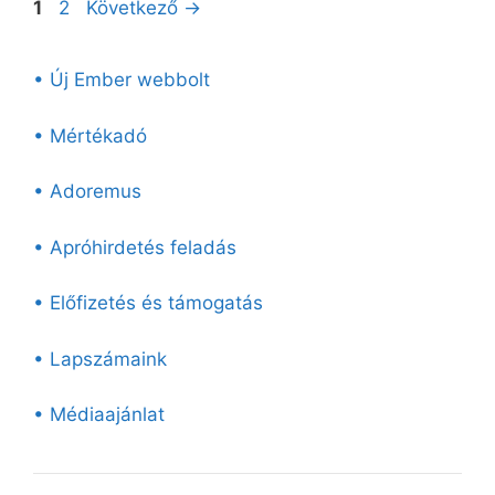
Oldal
Oldal
1
2
Következő
→
• Új Ember webbolt
• Mértékadó
• Adoremus
• Apróhirdetés feladás
• Előfizetés és támogatás
• Lapszámaink
• Médiaajánlat