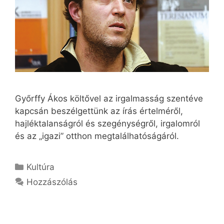
Győrffy Ákos költővel az irgalmasság szentéve
kapcsán beszélgettünk az írás értelméről,
hajléktalanságról és szegénységről, irgalomról
és az „igazi” otthon megtalálhatóságáról.
Kategória
Kultúra
Hozzászólás