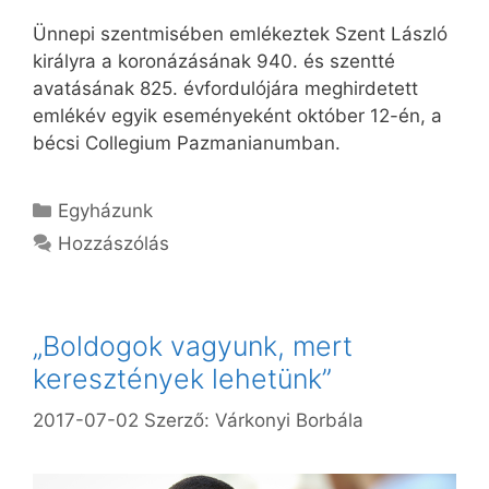
Ünnepi szentmisében emlékeztek Szent László
királyra a koronázásának 940. és szentté
avatásának 825. évfordulójára meghirdetett
emlékév egyik eseményeként október 12-én, a
bécsi Collegium Pazmanianumban.
Kategória
Egyházunk
Hozzászólás
„Boldogok vagyunk, mert
keresztények lehetünk”
2017-07-02
Szerző:
Várkonyi Borbála