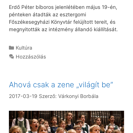
Erdő Péter bíboros jelenlétében május 19-én,
pénteken átadták az esztergomi
Főszékesegyházi Könyvtár felújított tereit, és
megnyitották az intézmény állandó kiállítását.
Kategória
Kultúra
Hozzászólás
Ahová csak a zene „világít be”
2017-03-19
Szerző:
Várkonyi Borbála