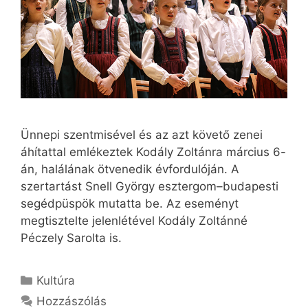
Ünnepi szentmisével és az azt követő zenei
áhítattal emlékeztek Kodály Zoltánra március 6-
án, halálának ötvenedik évfordulóján. A
szertartást Snell György esztergom–budapesti
segédpüspök mutatta be. Az eseményt
megtisztelte jelenlétével Kodály Zoltánné
Péczely Sarolta is.
Kategória
Kultúra
Hozzászólás