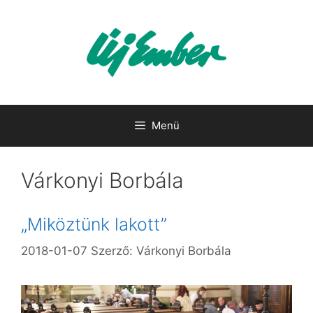
Kilépés
a
tartalomba
Menü
Várkonyi Borbála
„Miköztünk lakott”
2018-01-07
Szerző:
Várkonyi Borbála