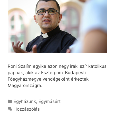
Roni Szalím egyike azon négy iraki szír katolikus
papnak, akik az Esztergom-Budapesti
Főegyházmegye vendégeként érkeztek
Magyarországra.
Kategória
Egyházunk
,
Egymásért
Hozzászólás