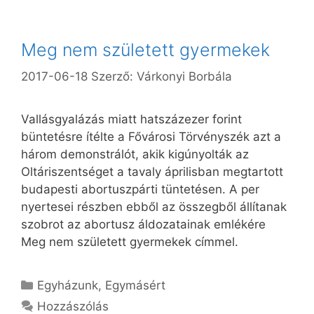
Meg nem született gyermekek
2017-06-18
Szerző:
Várkonyi Borbála
Vallásgyalázás miatt hatszázezer forint
büntetésre ítélte a Fővárosi Törvényszék azt a
három demonstrálót, akik kigúnyolták az
Oltáriszentséget a tavaly áprilisban megtartott
budapesti abortuszpárti tüntetésen. A per
nyertesei részben ebből az összegből állítanak
szobrot az abortusz áldozatainak emlékére
Meg nem született gyermekek címmel.
Kategória
Egyházunk
,
Egymásért
Hozzászólás