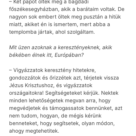
– Két papot öltek meg a bagdadi
főszékesegyházban, akik a barátaim voltak. De
nagyon sok embert öltek meg pusztán a hitük
miatt, akiket én is ismertem, mert abba a
templomba jártak, ahol szolgáltam.
Mit üzen azoknak a keresztényeknek, akik
békében élnek itt, Európában?
– Vigyázzatok keresztény hitetekre,
gondozzátok és őrizzétek azt, térjetek vissza
Jézus Krisztushoz, és vigyázzatok
országaitokra! Segítségeteket kérjük. Nektek
minden lehetőségetek megvan arra, hogy
megvédjetek és támogassatok bennünket, azt
nem tudom, hogyan, de mégis kérünk
benneteket, hogy segítsetek, olyan módon,
ahogy megtehetitek.