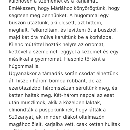
különösen a szememet és a karjaimat.
Emlékszem, hogy Máriához könyörögtünk, hogy
segítsen meg bennünket. A húgommal egy
buszon utaztunk, aki elesett, azt hittem,
meghalt. Felkaroltam, és levittem őt a buszból,
majd két óra múlva kerültünk be a kórházba.
Kilenc műtéttel hozták helyre az orromat,
kettővel a szememet, eggyel a kezemet és egy
másikkal a gyomromat. Hasonló történt a
húgommal is.
Ugyanakkor a támadás során csodát élhettünk
át, hiszen három bomba robbant, de az
ezerötszázból háromszázan sérültünk meg, és
ketten haltak meg. Két-három nappal az eset
után muszlimok, akik a közelben laktak,
elmondták a püspökünknek, hogy látták a
Szűzanyát, aki minden diákot oltalmazón
magához ölelt, karjaiba vett, csak ketten hulltak