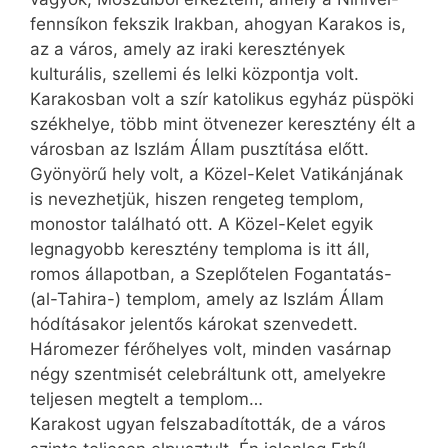
fennsíkon fekszik Irakban, ahogyan Karakos is,
az a város, amely az iraki keresztények
kulturális, szellemi és lelki központja volt.
Karakosban volt a szír katolikus egyház püspöki
székhelye, több mint ötvenezer keresztény élt a
városban az Iszlám Állam pusztítása előtt.
Gyönyörű hely volt, a Közel-Kelet Vatikánjának
is nevezhetjük, hiszen rengeteg templom,
monostor található ott. A Közel-Kelet egyik
legnagyobb keresztény temploma is itt áll,
romos állapotban, a Szeplőtelen Fogantatás-
(al-Tahira-) templom, amely az Iszlám Állam
hódításakor jelentős károkat szenvedett.
Háromezer férőhelyes volt, minden vasárnap
négy szentmisét celebráltunk ott, amelyekre
teljesen megtelt a templom…
Karakost ugyan felszabadították, de a város