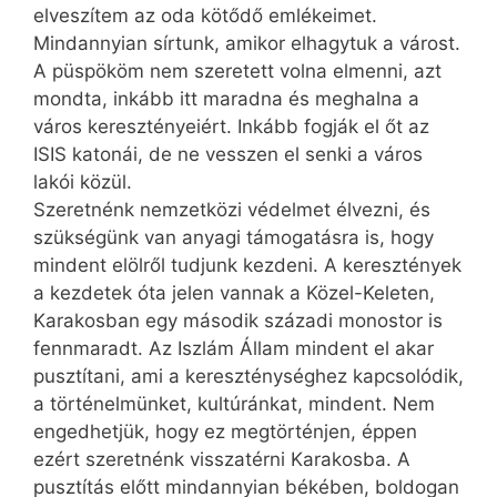
elveszítem az oda kötődő emlékeimet.
Mindannyian sírtunk, amikor elhagytuk a várost.
A püspököm nem szeretett volna elmenni, azt
mondta, inkább itt maradna és meghalna a
város keresztényeiért. Inkább fogják el őt az
ISIS katonái, de ne vesszen el senki a város
lakói közül.
Szeretnénk nemzetközi védelmet élvezni, és
szükségünk van anyagi támogatásra is, hogy
mindent elölről tudjunk kezdeni. A keresztények
a kezdetek óta jelen vannak a Közel-Keleten,
Karakosban egy második századi monostor is
fennmaradt. Az Iszlám Állam mindent el akar
pusztítani, ami a kereszténységhez kapcsolódik,
a történelmünket, kultúránkat, mindent. Nem
engedhetjük, hogy ez megtörténjen, éppen
ezért szeretnénk visszatérni Karakosba. A
pusztítás előtt mindannyian békében, boldogan