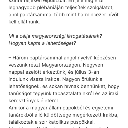
szinte teljesen elpusztult. Én jelenleg Erbíl
legnagyobb plébániáján teljesítek szolgálatot,
ahol paptársammal több mint harmincezer hívőt
kell ellátnunk.
Mi a célja magyarországi látogatásának?
Hogyan kapta a lehetőséget?
– Három paptársammal angol nyelvű képzésen
veszünk részt Magyarországon. Negyven
nappal ezelőtt érkeztünk, és július 3-án
indulunk vissza Irakba. Nagyon örülünk a
lehetőségnek, és sokan hívnak bennünket, hogy
tanúságot tegyünk tapasztalatainkról és az iraki
keresztények életéről.
Amikor a magyar állam papokból és egyetemi
tanárokból álló küldöttsége megérkezett Irakba,
találkoztak a szír katolikus püspökkel.