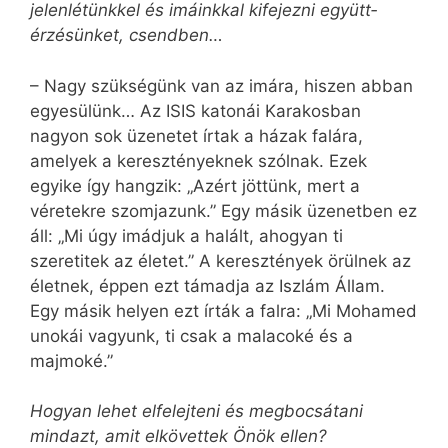
jelen­létünkkel és imáinkkal kifejezni együtt­
érzésünket, csendben…
– Nagy szükségünk van az imára, hiszen abban
egyesülünk… Az ISIS katonái Karakosban
nagyon sok üzenetet írtak a házak falára,
amelyek a keresztényeknek szólnak. Ezek
egyike így hangzik: „Azért jöttünk, mert a
véretekre szomjazunk.” Egy másik üzenetben ez
áll: „Mi úgy imádjuk a halált, ahogyan ti
szeretitek az életet.” A keresztények örülnek az
életnek, éppen ezt támadja az Iszlám Állam.
Egy másik helyen ezt írták a falra: „Mi Mohamed
unokái vagyunk, ti csak a malacoké és a
majmoké.”
Hogyan lehet elfelejteni és megbocsátani
mindazt, amit elkövettek Önök ellen?