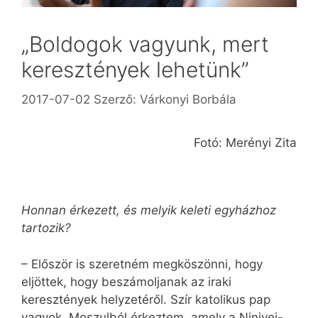
„Boldogok vagyunk, mert
keresztények lehetünk”
2017-07-02
Szerző:
Várkonyi Borbála
Fotó: Merényi Zita
Honnan érkezett, és melyik keleti egyházhoz
tartozik?
– Először is szeretném megköszönni, hogy
eljöttek, hogy beszámoljanak az iraki
keresztények helyzetéről. Szír katolikus pap
vagyok, Moszulból érkeztem, amely a Ninivei-