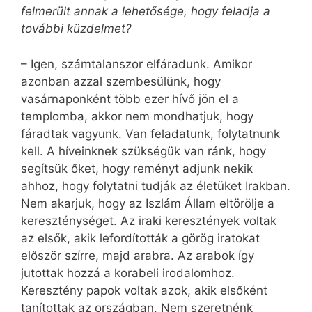
felmerült annak a lehetősége, hogy feladja a
további küzdelmet?
– Igen, számtalanszor elfáradunk. Amikor
azonban azzal szembesülünk, hogy
vasárnaponként több ezer hívő jön el a
templomba, akkor nem mondhatjuk, hogy
fáradtak vagyunk. Van feladatunk, folytatnunk
kell. A híveinknek szükségük van ránk, hogy
segítsük őket, hogy reményt adjunk nekik
ahhoz, hogy folytatni tudják az életüket Irakban.
Nem akarjuk, hogy az Iszlám Állam eltörölje a
kereszténységet. Az iraki keresztények voltak
az elsők, akik lefordították a görög iratokat
először szírre, majd arabra. Az arabok így
jutottak hozzá a korabeli irodalomhoz.
Keresztény papok voltak azok, akik elsőként
tanítottak az országban. Nem szeretnénk