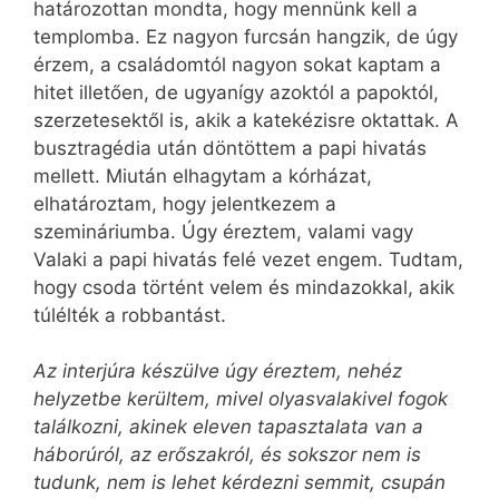
határozottan mondta, hogy mennünk kell a
templomba. Ez nagyon furcsán hangzik, de úgy
érzem, a családomtól nagyon sokat kaptam a
hitet illetően, de ugyanígy azoktól a papoktól,
szerzetesektől is, akik a katekézisre oktattak. A
busztragédia után döntöttem a papi hivatás
mellett. Mi­után elhagytam a kórházat,
elhatároztam, hogy jelentkezem a
szemináriumba. Úgy éreztem, valami vagy
Valaki a papi hivatás felé vezet engem. Tudtam,
hogy csoda történt velem és mindazokkal, akik
túlélték a robbantást.
Az interjúra készülve úgy éreztem, nehéz
helyzetbe kerültem, mivel olyasvalakivel fogok
találkozni, akinek eleven tapasztalata van a
háborúról, az erőszakról, és sokszor nem is
tudunk, nem is lehet kérdezni semmit, csupán