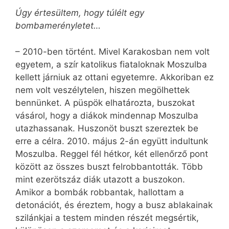
Úgy értesültem, hogy túlélt egy
bombamerényletet…
– 2010-ben történt. Mivel Karakosban nem volt
egyetem, a szír katolikus fiataloknak Moszulba
kellett járniuk az ottani egyetemre. Akkoriban ez
nem volt veszélytelen, hiszen megölhettek
bennünket. A püspök elhatározta, buszokat
vásárol, hogy a diákok mindennap Moszulba
utazhassanak. Huszonöt buszt szereztek be
erre a célra. 2010. május 2-án együtt indultunk
Moszulba. Reggel fél hétkor, két ellenőrző pont
között az összes buszt felrobbantották. Több
mint ezerötszáz diák utazott a buszokon.
Amikor a bombák robbantak, hallottam a
detonációt, és éreztem, hogy a busz ablakainak
szilánkjai a testem minden részét megsértik,