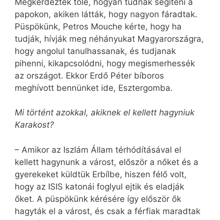
Megkérdezték tőle, hogyan tudnak segíteni a
papokon, akiken látták, hogy nagyon fáradtak.
Püspökünk, Petros Mouche kérte, hogy ha
tudják, hívják meg néhányukat Magyar­országra,
hogy angolul tanulhassanak, és tudjanak
pihenni, kikapcsolódni, hogy megismerhessék
az országot. Ekkor Erdő Péter bíboros
meghívott bennünket ide, Esztergomba.
Mi történt azokkal, akiknek el kellett hagyniuk
Karakost?
– Amikor az Iszlám Állam térhódításával el
kellett hagynunk a várost, először a nőket és a
gyerekeket küldtük Erbílbe, hiszen félő volt,
hogy az ISIS katonái foglyul ejtik és eladják
őket. A püspökünk kérésére így először ők
hagyták el a várost, és csak a férfiak maradtak