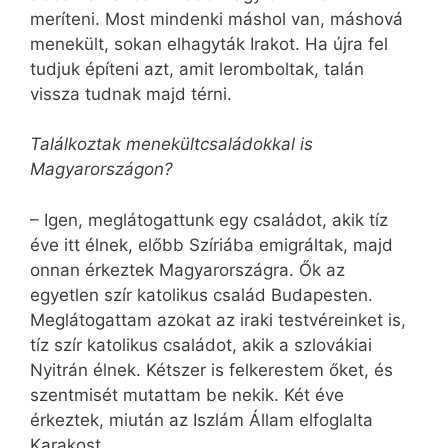
meríteni. Most mindenki máshol van, máshová
menekült, sokan elhagyták Irakot. Ha újra fel
tudjuk építeni azt, amit leromboltak, talán
vissza tudnak majd térni.
Találkoztak menekültcsaládokkal is
Magyarországon?
– Igen, meglátogattunk egy családot, akik tíz
éve itt élnek, előbb Szíriába emigráltak, majd
onnan érkeztek Magyarországra. Ők az
egyetlen szír katolikus család Budapesten.
Meglátogattam azokat az iraki testvéreinket is,
tíz szír katolikus családot, akik a szlovákiai
Nyitrán élnek. Kétszer is felkerestem őket, és
szentmisét mutattam be nekik. Két éve
érkeztek, miután az Iszlám Állam elfoglalta
Karakost.