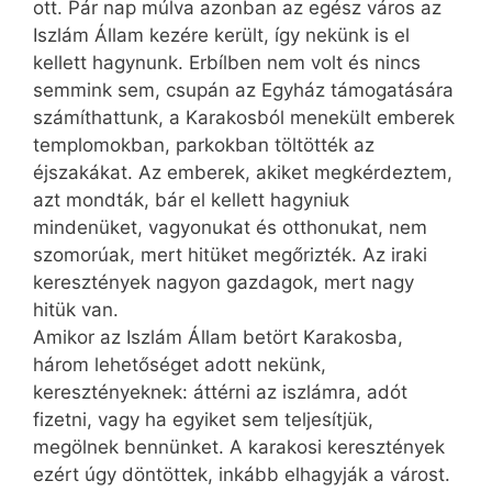
ott. Pár nap múlva azonban az egész város az
Iszlám Állam kezére került, így nekünk is el
kellett hagynunk. Erbílben nem volt és nincs
semmink sem, csupán az Egyház támogatására
számíthattunk, a Karakosból menekült emberek
templomokban, parkokban töltötték az
éjszakákat. Az emberek, akiket megkérdeztem,
azt mondták, bár el kellett hagyniuk
mindenüket, vagyonukat és otthonukat, nem
szomorúak, mert hitüket megőrizték. Az iraki
keresztények nagyon gazdagok, mert nagy
hitük van.
Amikor az Iszlám Állam betört Karakosba,
három lehetőséget adott nekünk,
keresztényeknek: áttérni az iszlámra, adót
fizetni, vagy ha egyiket sem teljesítjük,
megölnek bennünket. A karakosi keresztények
ezért úgy döntöttek, inkább elhagyják a várost.