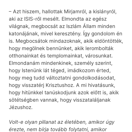
– Azt hiszem, hallottak Mirjamról, a kislányról,
aki az ISIS-ről mesélt. Elmondta az egész
világnak, megbocsát az Iszlám Állam minden
katonájának, mivel keresztény. Így gondolom én
is. Megbocsátok mind­azoknak, akik eldöntötték,
hogy megölnek bennünket, akik lerombolták
otthonainkat és templomainkat, városunkat.
Elmondanám mindenkinek, személy szerint,
hogy Istenünk lát téged, imádkozom érted,
hogy meg tudd változtatni gondolkodásodat,
hogy visszatérj Krisztushoz. A mi hivatásunk,
hogy hitünkkel tanúskodjunk azok előtt is, akik
sötétségben vannak, hogy visszataláljanak
Jézushoz.
Volt-e olyan pillanat az életében, amikor úgy
érezte, nem bírja tovább folytatni, amikor