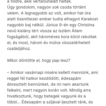
a földre, akik vértanúhalált haltak.
Úgy gondolom, nagyon sok csoda történt
velem. A legnagyobb az volt, amikor hat óra
alatt tizenötezer ember tudta elhagyni Karakost
nagyobb baj nélkül. Június 9-én egy Christina
nevű kislány tért vissza az Iszlám Állam
fogságából, akit hároméves kora körül raboltak
el, és most, három év múlva visszatérhetett
családjához.
Mikor döntötte el, hogy pap lesz?
– Amikor vasárnapi misére kellett mennünk, ami
reggel fél hatkor kezdődött, édesapám
ébresztett bennünket, de mi nem akartunk
felkelni, mert nagyon korán volt. Mindig arra
hivatkoztunk, hogy betegek vagyunk és a
többi… Édesapám a szíjával ijesztett ránk, és