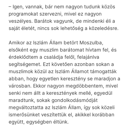
– Igen, vannak, bár nem nagyon tudunk közös
programokat szervezni, mivel ez nagyon
veszélyes. Barátok vagyunk, de mindenki éli a
saját életét, nincs sok lehetőség a közeledésre.
Amikor az Iszlám Állam betört Moszulba,
elsőként egy muszlim barátomat hívtam fel, és
érdeklődtem a családja felől, felajánlva
segítségemet. Ezt követően azonban sokan a
muszlimok közül az Iszlám Államot támogatták
abban, hogy egyetlen keresztény se maradjon a
városban. Ekkor nagyon megdöbbentem, mivel
senki nem állt a keresztények mellé, egyedül
maradtunk, sokak gondolkodásmódját
megváltoztatta az Iszlám Állam, így sok közeli
ismerősünket veszítettük el, akikkel korábban
együtt, egységben éltünk.