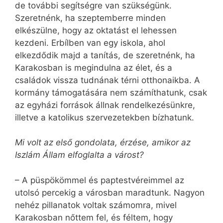
de további segítségre van szükségünk.
Szeretnénk, ha szeptemberre minden
elkészülne, hogy az oktatást el lehessen
kezdeni. Erbílben van egy iskola, ahol
elkezdődik majd a tanítás, de szeretnénk, ha
Karakosban is megindulna az élet, és a
családok vissza tudnának térni otthonaikba. A
kormány támogatására nem számíthatunk, csak
az egyházi források állnak rendelkezésünkre,
illetve a katolikus szervezetekben bízhatunk.
Mi volt az első gondolata, érzése, amikor az
Iszlám Állam elfoglalta a várost?
– A püspökömmel és paptestvéreimmel az
utolsó percekig a városban maradtunk. Nagyon
nehéz pillanatok voltak számomra, mivel
Karakosban nőttem fel, és féltem, hogy