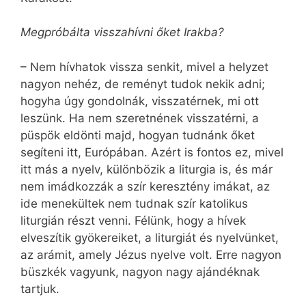
Megpróbálta visszahívni őket Irakba?
– Nem hívhatok vissza senkit, mivel a helyzet
nagyon nehéz, de reményt tudok nekik adni;
hogyha úgy gondolnák, visszatérnek, mi ott
leszünk. Ha nem szeretnének visszatérni, a
püspök eldönti majd, hogyan tudnánk őket
segíteni itt, Európában. Azért is fontos ez, mivel
itt más a nyelv, különbözik a liturgia is, és már
nem imádkozzák a szír keresztény imákat, az
ide menekültek nem tudnak szír katolikus
liturgián részt venni. Félünk, hogy a hívek
elveszítik gyökereiket, a liturgiát és nyelvünket,
az arámit, amely Jézus nyelve volt. Erre nagyon
büszkék vagyunk, nagyon nagy ajándéknak
tartjuk.