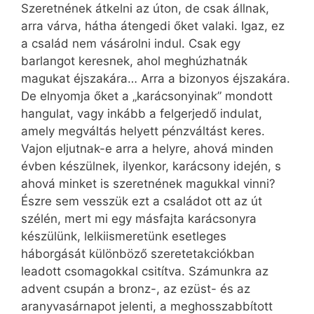
Szeretnének átkelni az úton, de csak állnak,
arra várva, hátha átengedi őket valaki. Igaz, ez
a család nem vásárolni indul. Csak egy
barlangot keresnek, ahol meghúzhatnák
magukat éjszakára… Arra a bizonyos éjszakára.
De elnyomja őket a „karácsonyinak” mondott
hangulat, vagy inkább a felgerjedő indulat,
amely megváltás helyett pénzváltást keres.
Vajon eljutnak-e arra a helyre, ahová minden
évben készülnek, ilyenkor, karácsony idején, s
ahová minket is szeretnének magukkal vinni?
Észre sem vesszük ezt a családot ott az út
szélén, mert mi egy másfajta karácsonyra
készülünk, lelkiismeretünk esetleges
háborgását különböző szeretetakciókban
leadott csomagokkal csitítva. Számunkra az
advent csupán a bronz-, az ezüst- és az
aranyvasárnapot jelenti, a meghosszabbított