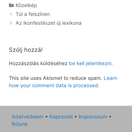
Kategória
Közelkép
Túl a felszínen
Az ikonfestészet új lexikona
Szólj hozzá!
Hozzászólás küldéséhez
be kell jelentkezni
.
This site uses Akismet to reduce spam.
Learn
how your comment data is processed.
Adatvédelem
•
Kapcsolat
•
Impresszum
•
Rólunk