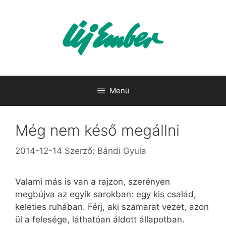
Kilépés
a
tartalomba
Menü
Még nem késő megállni
2014-12-14
Szerző:
Bándi Gyula
Valami más is van a rajzon, szerényen
megbújva az egyik sarokban: egy kis család,
keleties ruhában. Férj, aki szamarat vezet, azon
ül a felesége, láthatóan áldott állapotban.