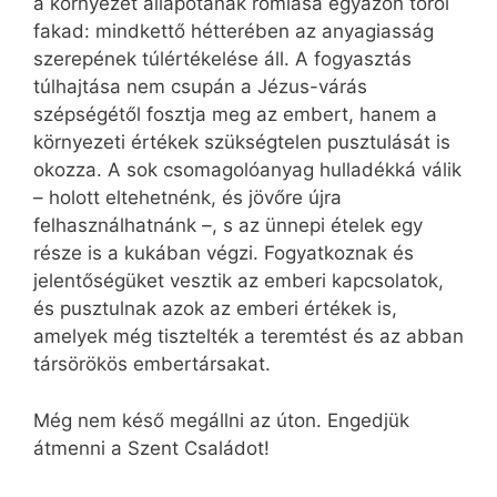
a környezet állapotának romlása egyazon tőről
fakad: mindkettő hétterében az anyagiasság
szerepének túlértékelése áll. A fogyasztás
túlhajtása nem csupán a Jézus-várás
szépségétől fosztja meg az embert, hanem a
környezeti értékek szükségtelen pusztulását is
okozza. A sok csomagolóanyag hulladékká válik
– holott eltehetnénk, és jövőre újra
felhasználhatnánk –, s az ünnepi ételek egy
része is a kukában végzi. Fogyatkoznak és
jelentőségüket vesztik az emberi kapcsolatok,
és pusztulnak azok az emberi értékek is,
amelyek még tisztelték a teremtést és az abban
társörökös embertársakat.
Még nem késő megállni az úton. Engedjük
átmenni a Szent Családot!