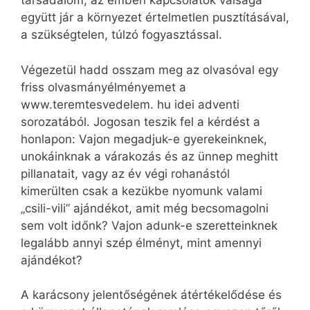
társadalom, az emberi kapcsolatok válsága
együtt jár a környezet értelmetlen pusztításával,
a szükségtelen, túlzó fogyasztással.
Végezetül hadd osszam meg az olvasóval egy
friss olvasmányélményemet a
www.teremtesvedelem. hu idei adventi
sorozatából. Jogosan teszik fel a kérdést a
honlapon: Vajon megadjuk-e gyerekeinknek,
unokáinknak a várakozás és az ünnep meghitt
pillanatait, vagy az év végi rohanástól
kimerülten csak a kezükbe nyomunk valami
„csili-vili” ajándékot, amit még becsomagolni
sem volt időnk? Vajon adunk-e szeretteinknek
legalább annyi szép élményt, mint amennyi
ajándékot?
A karácsony jelentőségének átértékelődése és