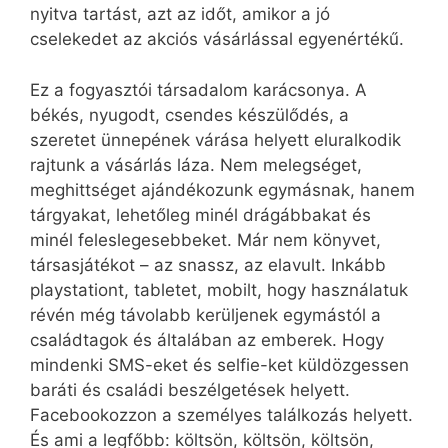
nyitva tartást, azt az időt, amikor a jó
cselekedet az akciós vásárlással egyenértékű.
Ez a fogyasztói társadalom karácsonya. A
békés, nyugodt, csendes készülődés, a
szeretet ünnepének várása helyett eluralkodik
rajtunk a vásárlás láza. Nem melegséget,
meghittséget ajándékozunk egymásnak, hanem
tárgyakat, lehetőleg minél drágábbakat és
minél feleslegesebbeket. Már nem könyvet,
társasjátékot – az snassz, az elavult. Inkább
playstationt, tabletet, mobilt, hogy használatuk
révén még távolabb kerüljenek egymástól a
családtagok és általában az emberek. Hogy
mindenki SMS-eket és selfie-ket küldözgessen
baráti és családi beszélgetések helyett.
Facebookozzon a személyes találkozás helyett.
És ami a legfőbb: költsön, költsön, költsön,