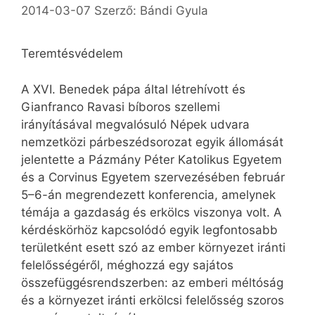
2014-03-07
Szerző:
Bándi Gyula
Teremtésvédelem
A XVI. Benedek pápa által létrehívott és
Gianfranco Ravasi bíboros szellemi
irányításával megvalósuló Népek udvara
nemzetközi párbeszédsorozat egyik állomását
jelentette a Pázmány Péter Katolikus Egyetem
és a Corvinus Egyetem szervezésében február
5–6-án megrendezett konferencia, amelynek
témája a gazdaság és erkölcs viszonya volt. A
kérdéskörhöz kapcsolódó egyik legfontosabb
területként esett szó az ember környezet iránti
felelősségéről, méghozzá egy sajátos
összefüggésrendszerben: az emberi méltóság
és a környezet iránti erkölcsi felelősség szoros