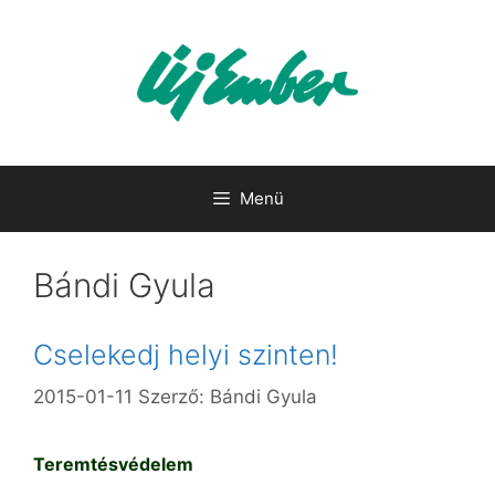
Kilépés
a
tartalomba
Menü
Bándi Gyula
Cselekedj helyi szinten!
2015-01-11
Szerző:
Bándi Gyula
Teremtésvédelem