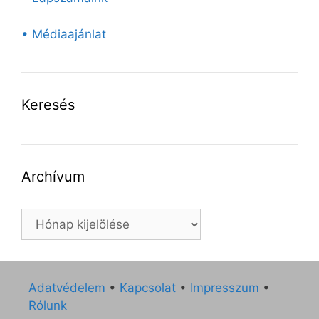
• Médiaajánlat
Keresés
Archívum
Archívum
Adatvédelem
•
Kapcsolat
•
Impresszum
•
Rólunk