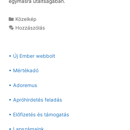
egymásra utaltságában.
Kategória
Közelkép
Hozzászólás
• Új Ember webbolt
• Mértékadó
• Adoremus
• Apróhirdetés feladás
• Előfizetés és támogatás
• Lapszámaink