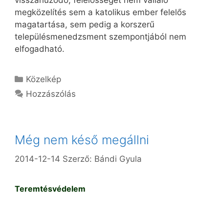
visszahúzódó, felelősséget nem vállaló
megközelítés sem a katolikus ember felelős
magatartása, sem pedig a korszerű
településmenedzsment szempontjából nem
elfogadható.
Kategória
Közelkép
Hozzászólás
Még nem késő megállni
2014-12-14
Szerző:
Bándi Gyula
Teremtésvédelem