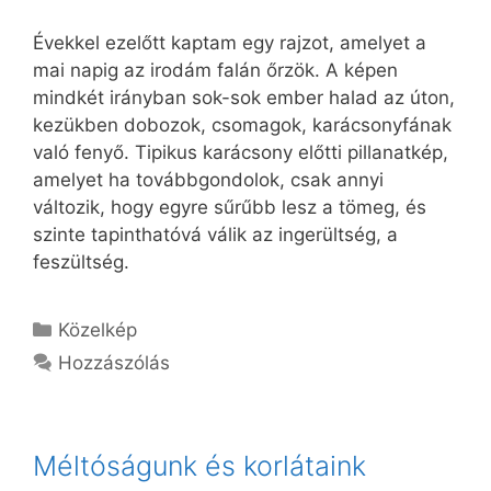
Évekkel ezelőtt kaptam egy rajzot, amelyet a
mai napig az irodám falán őrzök. A képen
mindkét irányban sok-sok ember halad az úton,
kezükben dobozok, csomagok, karácsonyfának
való fenyő. Tipikus karácsony előtti pillanatkép,
amelyet ha továbbgondolok, csak annyi
változik, hogy egyre sűrűbb lesz a tömeg, és
szinte tapinthatóvá válik az ingerültség, a
feszültség.
Kategória
Közelkép
Hozzászólás
Méltóságunk és korlátaink