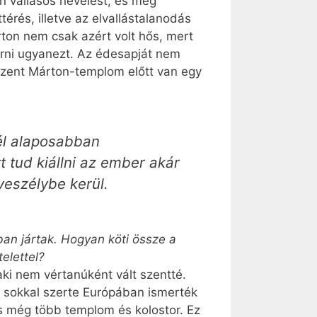
n vallásos nevelést, és még
érés, illetve az elvallástalanodás
rton nem csak azért volt hős, mert
 érni ugyanezt. Az édesapját nem
 Szent Márton-templom előtt van egy
nél alaposabban
 tud kiállni az ember akár
veszélybe kerül.
an jártak. Hogyan köti össze a
elettel?
ki nem vértanúként vált szentté.
m sokkal szerte Európában ismerték
, s még több templom és kolostor. Ez