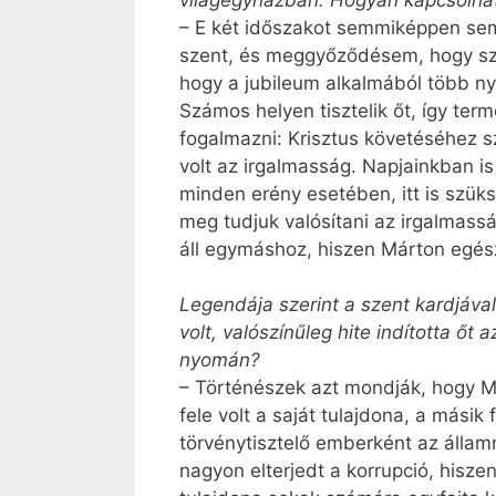
– E két időszakot semmiképpen sem
szent, és meggyőződésem, hogy szü
hogy a jubileum alkalmából több ny
Számos helyen tisztelik őt, így t
fogalmazni: Krisztus követéséhez sz
volt az irgalmasság. Napjainkban is
minden erény esetében, itt is szük
meg tudjuk valósítani az irgalmass
áll egymáshoz, hiszen Márton egész
Legendája szerint a szent kardjáva
volt, valószínűleg hite indította őt
nyomán?
– Történészek azt mondják, hogy M
fele volt a saját tulajdona, a mási
törvénytisztelő emberként az állam
nagyon elterjedt a korrupció, hisze