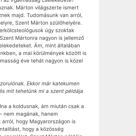
znak. Márton világszerte ismert
znek majd. Tudomásunk van arról,
elyre, Szent Márton szülőhelyére.
erkölcsteológusok úgy szoktak
 Szent Mártonra nagyon is jellemző
selekedeteket. Ám, mint általában
ünkben, a mai körülmények között is
almasság éve tehát nagyon is közel
ászorulónak. Ekkor már katekumen
 és mit tehetünk mi a szent példája
lna a koldusnak, ám miután csak a
tta – nem magának, hanem
 arról, hogy Magyar­országon is
ntalitást, hogy a közösség