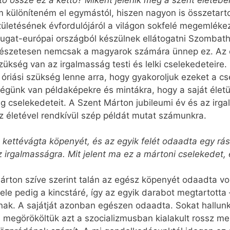
 különíteném el egymástól, hiszen nagyon is összetarto
letésének évfordulójáról a világon sokfelé megemléke
ugat-európai országból készülnek ellátogatni Szombath
ermészetesen nemcsak a magyarok számára ünnep ez. Az 
ükség van az irgalmasság testi és lelki cselekedeteire.
 óriási szükség lenne arra, hogy gyakoroljuk ezeket a c
ségünk van példaképekre és mintákra, hogy a saját élet
ág cselekedeteit. A Szent Márton jubileumi év és az irg
 életével rendkívül szép példát mutat számunkra.
l kettévágta köpenyét, és az egyik felét odaadta egy r
 az irgalmasságra. Mit jelent ma ez a mártoni cselekedet,
árton szíve szerint talán az egész köpenyét odaadta vo
k fele pedig a kincstáré, így az egyik darabot megtarto
nak. A sajátját azonban egészen odaadta. Sokat hallunk
n megörököltük azt a szocializmusban kialakult rossz me