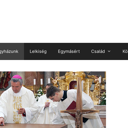
gyházunk
Lelkiség
Egymásért
Család
Kö