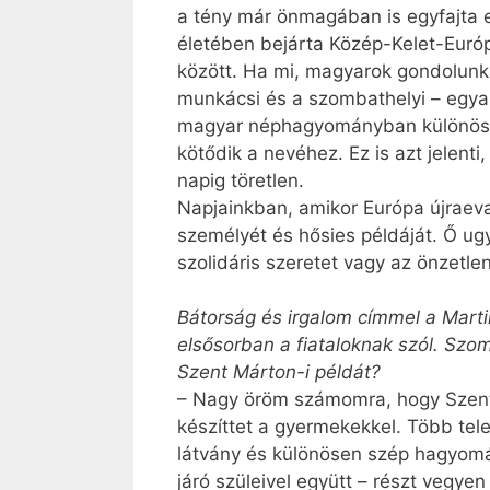
a tény már önmagában is egyfajta eg
életében bejárta Közép-Kelet-Európ
között. Ha mi, magyarok gondolunk 
munkácsi és a szombathelyi – egy­ar
magyar néphagyományban különösen 
kötődik a nevéhez. Ez is azt jelent
napig töretlen.
Napjainkban, amikor Európa újraev
személyét és hősies példáját. Ő ugy
szolidáris szeretet vagy az önzetle
Bátorság és irgalom címmel a Mart
elsősorban a fiataloknak szól. Szom
Szent Márton-i példát?
– Nagy öröm számomra, hogy Szent
készíttet a gyermekekkel. Több te
látvány és különösen szép hagyomá
járó szüleivel együtt – részt vegy