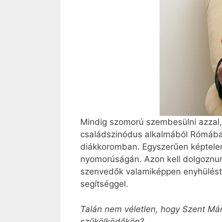
Mindig szomorú szembesülni azzal,
családszinódus alkalmából Rómában
diákkoromban. Egyszerűen képtelen
nyomorúságán. Azon kell dolgoznunk
szenvedők valamiképpen enyhülést l
segítséggel.
Talán nem véletlen, hogy Szent Márt
szűkölködőkön?