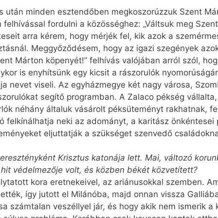
ás után minden esztendőben megkoszorúzzuk Szent Márt
 felhívással fordulni a közösséghez: „Váltsuk meg Szent
eseit arra kérem, hogy mérjék fel, kik azok a szemérm
ztásnál. Meggyőződésem, hogy az igazi szegények azok, 
nt Márton köpenyét!” felhívás valójában arról szól, ho
or is enyhítsünk egy kicsit a rászorulók nyomorúságán.
ája nevet viseli. Az egyházmegye két nagy városa, Szo
szorulókat segítő programban. A Zalaco pékség vállalta,
rlók néhány általuk vásárolt péksüteményt rakhatnak, f
adó felkínálhatja neki az adományt, a karitász önkéntes
teményeket eljuttatják a szükséget szenvedő családokna
eresztényként Krisztus katonája lett. Mai, változó kor
z hit védelmezője volt, és közben békét közvetített?
ytatott kora eretnekeivel, az ariánusokkal szemben. Ami
tték, így jutott el Milánóba, majd onnan vissza Galliáb
a számtalan veszéllyel jár, és hogy akik nem ismerik a k