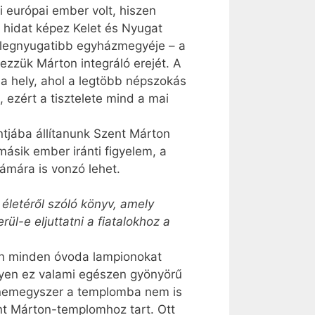
i európai ember volt, hiszen
ő hidat képez Kelet és Nyugat
s legnyugatibb egyházmegyéje – a
ezzük Márton integráló erejét. A
a hely, ahol a legtöbb népszokás
 ezért a tisztelete mind a mai
tjába állítanunk Szent Márton
másik ember iránti figyelem, a
ámára is vonzó lehet.
letéről szóló könyv, amely
l-e eljuttatni a fiatalokhoz a
en minden óvoda lampionokat
lyen ez valami egészen gyönyörű
– nemegyszer a templomba nem is
nt Márton-templomhoz tart. Ott