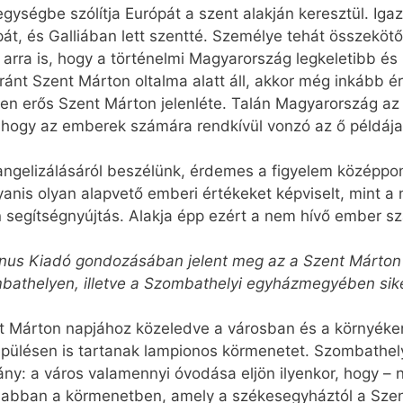
ységbe szólítja Európát a szent alakján keresztül. Igaz
át, és Galliában lett szentté. Személye tehát összeköt
arra is, hogy a történelmi Magyarország legkeletibb é
ánt Szent Márton oltalma alatt áll, akkor még inkább ér
erős Szent Márton jelenléte. Talán Magyar­ország az 
i, hogy az emberek számára rendkívül vonzó az ő példája,
angelizálásáról beszélünk, érdemes a figyelem középpon
anis olyan alapvető emberi értékeket képviselt, mint a 
n segítségnyújtás. Alakja épp ezért a nem hívő ember sz
inus Kiadó gondozásában jelent meg az a Szent Márton é
bathelyen, illetve a Szombathelyi egyházmegyében sikerü
 Márton napjához közeledve a városban és a környék
lepülésen is tartanak lampionos körmenetet. Szombathe
ny: a város valamennyi óvodása eljön ilyenkor, hogy 
en abban a körmenetben, amely a székesegyháztól a Sze