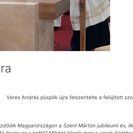
ra
Veres András püspök újra felszentelte a felújított 
ezdődik Magyarországon a Szent Márton jubileumi év, ill
ó össze ez a kettő? Miként jelenik meg a szent életéb