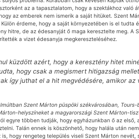
s súlyos probléma. Korábban csak kevesen kaptak ottho
sztorként az a tapasztalatom, hogy a szektákhoz való átt
 hogy az emberek nem ismerik a saját hitüket. Szent Má
re. Külön érdeme, hogy a saját környezetében is el tudta
tény hitre, de az édesanyját ő maga keresztelte meg. A
ítették a vizet édesanyja megkereszteléséhez.
ul küzdött azért, hogy a keresztény hitet mi
udta, hogy csak a megismert hitigazság mellett
sak így juthat el a hit megvédésére, amikor az 
elmúltban Szent Márton püspöki székvárosában, Tours-b
árton-helyszíneket a magyar­országi Szent Márton-tiszt
l egyre többen tudják, hogy egyházunkban ő az első, a
ztelni. Talán ennek is köszönhető, hogy halála után ne
z is, hogy rengeteg település viseli Szent Márton nevét