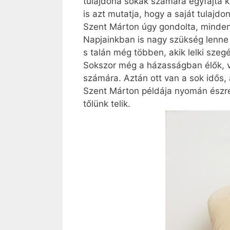
tulajdona sokak számára egyfajta 
is azt mutatja, hogy a saját tulaj
Szent Márton úgy gondolta, minden 
Napjainkban is nagy szükség lenne e
s talán még többen, akik lelki sze
Sokszor még a házasságban élők, v
számára. Aztán ott van a sok idős, 
Szent Márton példája nyomán észre
tőlünk telik.