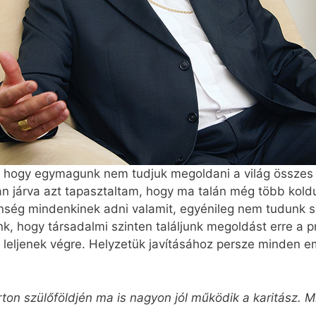
 hogy egymagunk nem tudjuk megoldani a világ összes 
 járva azt tapasztaltam, hogy ma talán még több koldu
ség mindenkinek adni valamit, egyénileg nem tudunk 
, hogy társadalmi szinten találjunk megoldást erre a p
eljenek végre. Helyzetük javításához persze minden emb
on szülőföldjén ma is nagyon jól működik a karitász. M