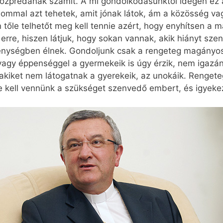
közprédának számít. A mi gondolkodásunktól idegen ez 
donommal azt tehetek, amit jónak látok, ám a közösség v
tőle telhetőt meg kell tennie azért, hogy enyhítsen a
rre, hiszen látjuk, hogy sokan vannak, akik hiányt szen
génységben élnek. Gondoljunk csak a rengeteg magányos
agy éppenséggel a gyermekeik is úgy érzik, nem igazán 
akiket nem látogatnak a gyerekeik, az unokáik. Rengeteg
 kell vennünk a szükséget szenvedő embert, és igyekez