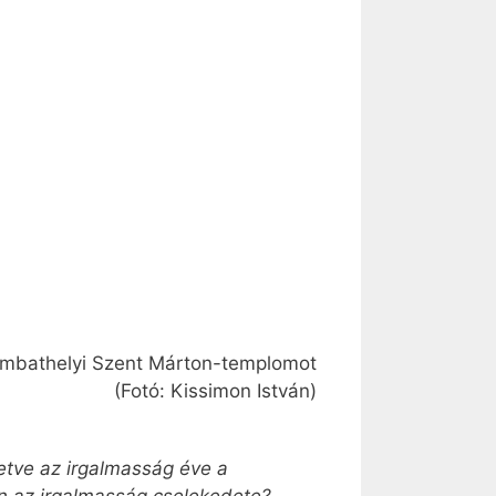
szombathelyi Szent Márton-templomot
(Fotó: Kissimon István)
etve az irgalmasság éve a
en az irgalmasság cselekedete?