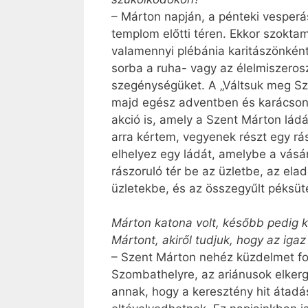
– Márton napján, a pénteki vesper
templom előtti téren. Ekkor szoktam
valamennyi plébánia karitászönként
sorba a ruha- vagy az élelmiszeros
szegénységüket. A „Váltsuk meg Sze
majd egész adventben és karácsonyk
akció is, amely a Szent Márton lád
arra kértem, vegyenek részt egy rá
elhelyez egy ládát, amelybe a vásá
rászoruló tér be az üzletbe, az el
üzletekbe, és az összegyűlt péksü
Márton katona volt, később pedig k
Mártont, akiről tudjuk, hogy az iga
– Szent Márton nehéz küzdelmet fol
Szombathelyre, az ariánusok elkerge
annak, hogy a keresztény hit átadás