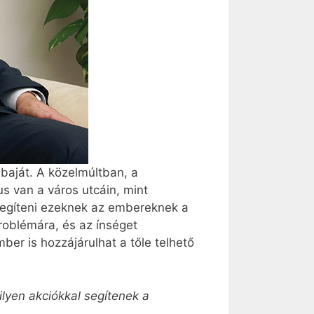
baját. A közelmúltban, a
s van a város utcáin, mint
segíteni ezeknek az embereknek a
roblémára, és az ínséget
er is hozzájárulhat a tőle telhető
ilyen akciókkal segítenek a