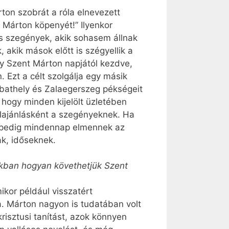
on szobrát a róla elnevezett
 Márton köpenyét!” Ilyenkor
es szegények, akik sohasem állnak
akik mások előtt is szégyellik a
gy Szent Márton napjától kezdve,
 Ezt a célt szolgálja egy másik
mbathely és Zalaegerszeg pékségeit
 hogy minden kijelölt üzletében
elajánlásként a szegényeknek. Ha
ei pedig mindennap elmennek az
k, időseknek.
unkban hogyan követhetjük Szent
kor például visszatért
a. Márton nagyon is tudatában volt
risztusi tanítást, azok könnyen