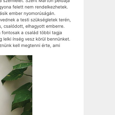
a szemlélet. Szent Márton példája
agyona felett nem rendelkezhetek.
 másik ember nyomorúságán.
vednek a testi szükségletek terén,
, csalódott, elhagyott emberre.
fontosak a család többi tagja
 lelki ínség vesz körül bennünket.
nünk kell megtenni érte, ami