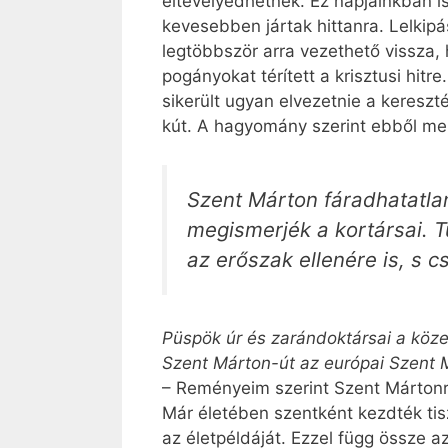
eltévelyedhetnek. Ez napjainkban i
kevesebben jártak hittanra. Lelkipá
legtöbbször arra vezethető vissza,
pogányokat térített a krisztusi hit
sikerült ugyan elvezetnie a keresz
kút. A hagyomány szerint ebből mer
Szent Márton fáradhatatlan
megismerjék a kortársai. T
az erőszak ellenére is, s c
Püspök úr és zarándoktársai a köz
Szent Márton-út az európai Szent M
– Reményeim szerint Szent Mártonró
Már életében szentként kezdték tis
az életpéldáját. Ezzel függ össze a