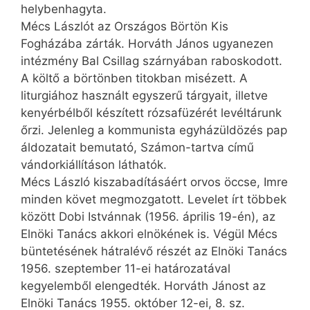
helybenhagyta.
Mécs Lászlót az Országos Börtön Kis
Fogházába zárták. Horváth János ugyanezen
intézmény Bal Csillag szárnyában raboskodott.
A költő a börtönben titokban misézett. A
liturgiához használt egyszerű tárgyait, illetve
kenyérbélből készített rózsafüzérét levéltárunk
őrzi. Jelenleg a kommunista egyházüldözés pap
áldozatait bemutató, Számon-tartva című
vándorkiállításon láthatók.
Mécs László kiszabadításáért orvos öccse, Imre
minden követ megmozgatott. Levelet írt többek
között Dobi Istvánnak (1956. április 19-én), az
Elnöki Tanács akkori elnökének is. Végül Mécs
büntetésének hátralévő részét az Elnöki Tanács
1956. szeptember 11-ei határozatával
kegyelemből elengedték. Horváth Jánost az
Elnöki Tanács 1955. október 12-ei, 8. sz.