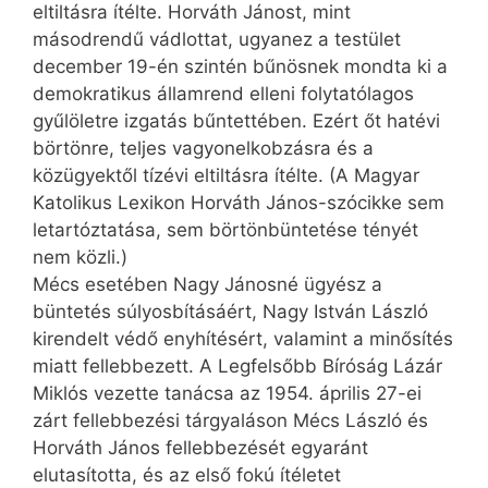
eltiltásra ítélte. Horváth Jánost, mint
másodrendű vádlottat, ugyanez a testület
december 19-én szintén bűnösnek mondta ki a
demokratikus államrend elleni folytatólagos
gyűlöletre izgatás bűntettében. Ezért őt hatévi
börtönre, teljes vagyonelkobzásra és a
közügyektől tízévi eltiltásra ítélte. (A Magyar
Katolikus Lexikon Horváth János-szócikke sem
letartóztatása, sem börtönbüntetése tényét
nem közli.)
Mécs esetében Nagy Jánosné ügyész a
büntetés súlyosbításáért, Nagy István László
kirendelt védő enyhítésért, valamint a minősítés
miatt fellebbezett. A Legfelsőbb Bíróság Lázár
Miklós vezette tanácsa az 1954. április 27-ei
zárt fellebbezési tárgyaláson Mécs László és
Horváth János fellebbezését egyaránt
elutasította, és az első fokú ítéletet