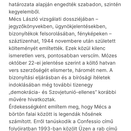
határozata alapján engedték szabadon, szintén
kegyelemből.
Mécs László vizsgálati dossziéjában –
jegyzőkönyvekben, ügynökjelentésekben,
bizonyítékok felsorolásában, fényképeken –
száztizenhat, 1944 novembere után született
költeményét említették. Ezek közül kilenc
ismeretlen vers, pontosabban verscím. Mózes
október 22-ei jelentése szerint a költő hatvan
vers szerzőségét elismerte, háromét nem. A
bizonyítási eljárásban és a bírósági ítéletek
indoklásában még további tizenegy
„demokrácia- és Szovjetunió-ellenes” korábbi
művére hivatkoztak.
Érdekességként említem meg, hogy Mécs a
börtön falai között is legendák hősének
számított. Erről tanúskodik a Confessio című
folyóiratban 1993-ban közölt Üzen a rab című