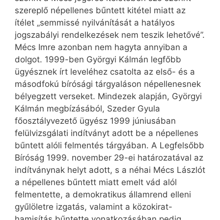
szereplő népellenes bűntett kitétel miatt az
ítélet „semmissé nyilvánítását a hatályos
jogszabályi rendelkezések nem teszik lehetővé”.
Mécs Imre azonban nem hagyta annyiban a
dolgot. 1999-ben Györgyi Kálmán legfőbb
ügyésznek írt leveléhez csatolta az első- és a
másodfokú bírósági tárgyaláson népellenesnek
bélyegzett verseket. Mindezek alapján, Györgyi
Kálmán megbízásából, Szeder Gyula
főosztályvezető ügyész 1999 júniusában
felülvizsgálati indítványt adott be a népellenes
bűntett alóli felmentés tárgyában. A Legfelsőbb
Bíróság 1999. november 29-ei határozatával az
indítványnak helyt adott, s a néhai Mécs Lászlót
a népellenes bűntett miatt emelt vád alól
felmentette, a demokratikus államrend elleni
gyűlöletre izgatás, valamint a közokirat-
hamisítás bűntette vonatkozásában pedig