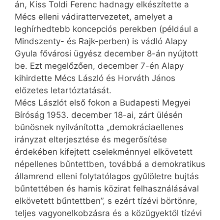
án, Kiss Toldi Ferenc hadnagy elkészítette a
Mécs elleni vádirattervezetet, amelyet a
leghírhedtebb koncepciós perekben (például a
Mindszenty- és Rajk-perben) is vádló Alapy
Gyula fővárosi ügyész december 8-án nyújtott
be. Ezt megelőzően, december 7-én Alapy
kihirdette Mécs László és Horváth János
előzetes letartóztatását.
Mécs Lászlót első fokon a Budapesti Megyei
Bíróság 1953. december 18-ai, zárt ülésén
bűnösnek nyilvánította „demokráciaellenes
irányzat elterjesztése és megerősítése
érdekében kifejtett cselekménnyel elkövetett
népellenes bűntettben, továbbá a demokratikus
államrend elleni folytatólagos gyűlöletre bujtás
bűntettében és hamis közirat felhasználásával
elkövetett bűntettben”, s ezért tízévi börtönre,
teljes vagyon­elkobzásra és a közügyektől tízévi