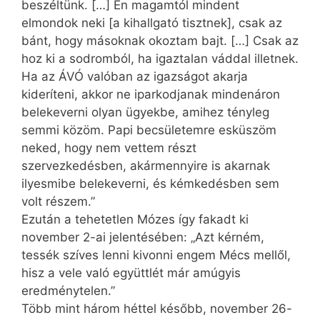
beszéltünk. […] Én magamtól mindent
elmondok neki [a kihallgató tisztnek], csak az
bánt, hogy másoknak okoztam bajt. […] Csak az
hoz ki a sodromból, ha igaztalan váddal illetnek.
Ha az ÁVÓ valóban az igazságot akarja
kideríteni, akkor ne iparkodjanak mindenáron
belekeverni olyan ügyekbe, amihez tényleg
semmi közöm. Papi becsületemre esküszöm
neked, hogy nem vettem részt
szervezkedésben, akármennyire is akarnak
ilyesmibe belekeverni, és kémkedésben sem
volt részem.”
Ezután a tehetetlen Mózes így fakadt ki
november 2-ai jelentésében: „Azt kérném,
tessék szíves lenni kivonni engem Mécs mellől,
hisz a vele való együttlét már amúgyis
eredménytelen.”
Több mint három héttel később, november 26-