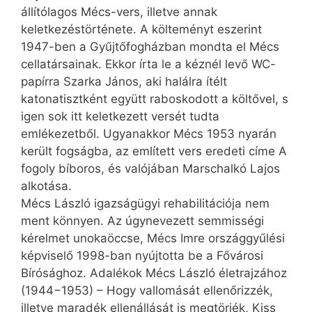
állítólagos Mécs-vers, illetve annak
keletkezéstörténete. A költeményt eszerint
1947-ben a Gyűjtőfogházban mondta el Mécs
cellatársainak. Ekkor írta le a kéznél levő WC-
papírra Szarka János, aki halálra ítélt
katonatisztként együtt raboskodott a költővel, s
igen sok itt keletkezett versét tudta
emlékezetből. Ugyanakkor Mécs 1953 nyarán
került fogságba, az említett vers eredeti címe A
fogoly bíboros, és valójában Marschalkó Lajos
alkotása.
Mécs László igazságügyi rehabilitációja nem
ment könnyen. Az úgynevezett semmisségi
kérelmet unoka­öccse, Mécs Imre országgyűlési
képviselő 1998-ban nyújtotta be a Fővárosi
Bírósághoz. Adalékok Mécs László életrajzához
(1944−1953) – Hogy vallomását ellenőrizzék,
illetve maradék ellenállását is megtörjék, Kiss