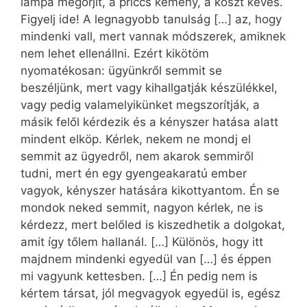
lámpa megőrjít, a priccs kemény, a koszt kevés.
Figyelj ide! A legnagyobb tanulság […] az, hogy
mindenki vall, mert vannak módszerek, amiknek
nem lehet ellenállni. Ezért kikötöm
nyomatékosan: ügyünkről semmit se
beszéljünk, mert vagy kihallgatják készülékkel,
vagy pedig valamelyikünket megszorítják, a
másik felől kérdezik és a kényszer hatása alatt
mindent elköp. Kérlek, nekem ne mondj el
semmit az ügyedről, nem akarok semmiről
tudni, mert én egy gyengeakaratú ember
vagyok, kényszer hatására kikottyantom. Én se
mondok neked semmit, nagyon kérlek, ne is
kérdezz, mert belőled is kiszedhetik a dolgokat,
amit így tőlem hallanál. […] Különös, hogy itt
majdnem mindenki egyedül van […] és éppen
mi vagyunk kettesben. […] Én pedig nem is
kértem társat, jól megvagyok egyedül is, egész