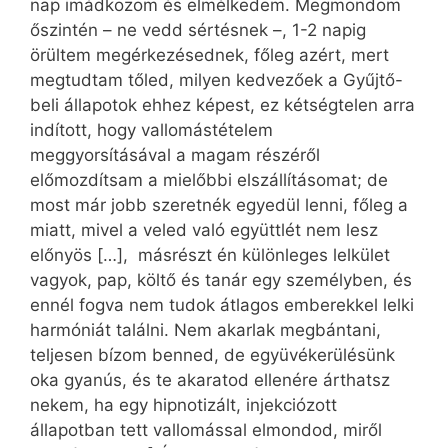
nap imádkozom és elmélkedem. Megmondom
őszintén – ne vedd sértésnek –, 1-2 napig
örültem megérkezésednek, főleg azért, mert
megtudtam tőled, milyen kedvezőek a Gyűjtő-
beli állapotok ehhez képest, ez kétségtelen arra
indított, hogy vallomástételem
meggyorsításával a magam részéről
előmozdítsam a mielőbbi elszállításomat; de
most már jobb szeretnék egyedül lenni, főleg a
miatt, mivel a veled való együttlét nem lesz
előnyös […], másrészt én különleges lelkület
vagyok, pap, költő és tanár egy személyben, és
ennél fogva nem tudok átlagos emberekkel lelki
harmóniát találni. Nem akarlak megbántani,
teljesen bízom benned, de együvékerülésünk
oka gyanús, és te akaratod ellenére árthatsz
nekem, ha egy hipnotizált, injekciózott
állapotban tett vallomással elmondod, miről