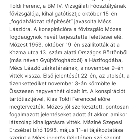
Toldi Ferenc, a BM IV. Vizsgálati Főosztályának
fővizsgálója, kihallgatótisztje október 15-én
„fogdahálózat ráépítését” javasolta Mécs
Lászlóra. A konspirációra a fővizsgáló Mózes
fogdaügynök nevét terjesztette felettesei elé.
Mózest 1953. október 19-én szállították át a
Kozma utca 13. szám alatti Országos Börtönből
(más néven Gyűjtőfogházból) a Házifogdába,
Mécs László zárkatársának, s november 9-én
vitték vissza. Első jelentését 22-én, az utolsót, a
tizenkettediket november 3-án körmölte le.
Összesen negyvenhét oldalt írt. A konspirációt
tartótisztjével, Kiss Toldi Ferenccel előre
megtervezték. Mózes jól szerkesztett, pontosan
fogalmazott jelentéseket adott át akkor, amikor
látszólag kihallgatásra vitték. Máziné Szepesi
Erzsébet bíró 1998. május 11-ei tájékoztatása
szerint a Mécs jogerős ítéletében szó szerint