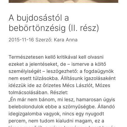
A bujdosástól a
bebörtönzésig (II. rész)
2015-11-16
Szerző:
Kara Anna
Természetesen kellő kritikával kell olvasni
ezeket a jelentéseket, de – ismerve a költő
személyiségét – leszögezhető: a fogdaügynök
nem esett túlzásokba. Állításunk igazolásaként
idézzük ide az őrizetes Mécs Lászlót, Mózes
tolmácsolásában. Részlet:
„Én már nem bánom, mi lesz, hamarosan úgyis
belebolondulok ebbe a szörnyűségbe. Állandó
idegizgalomba vagyok, nincs egy nyugodt
percem, nem tudom kialudni magam, ez a