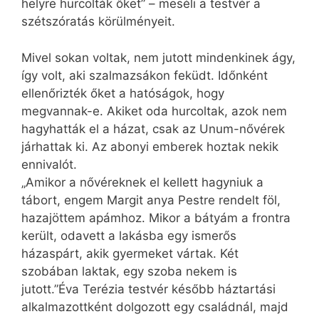
helyre hurcolták őket” – meséli a testvér a
szétszóratás körülményeit.
Mivel sokan voltak, nem jutott mindenkinek ágy,
így volt, aki szalmazsákon feküdt. Időnként
ellenőrizték őket a hatóságok, hogy
megvannak-e. Akiket oda hurcoltak, azok nem
hagyhatták el a házat, csak az Unum-nővérek
járhattak ki. Az abonyi emberek hoztak nekik
ennivalót.
„Amikor a nővéreknek el kellett hagyniuk a
tábort, engem Margit anya Pestre rendelt föl,
hazajöttem apámhoz. Mikor a bátyám a frontra
került, odavett a lakásba egy ismerős
házaspárt, akik gyermeket vártak. Két
szobában laktak, egy szoba nekem is
jutott.”Éva Terézia testvér később háztartási
alkalmazottként dolgozott egy családnál, majd