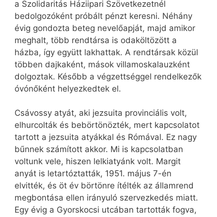
a Szolidaritás Háziipari Szövetkezetnél
bedolgozóként próbált pénzt keresni. Néhány
évig gondozta beteg nevelőapját, majd amikor
meghalt, több rendtársa is odaköltözött a
házba, így együtt lakhattak. A rendtársak közül
többen dajkaként, mások villamoskalauzként
dolgoztak. Később a végzettséggel rendelkezők
óvónőként helyezkedtek el.
Csávossy atyát, aki jezsuita provinciális volt,
elhurcolták és bebörtönözték, mert kapcsolatot
tartott a jezsuita atyákkal és Rómával. Ez nagy
bűnnek számított akkor. Mi is kapcsolatban
voltunk vele, hiszen lelkiatyánk volt. Margit
anyát is letartóztatták, 1951. május 7-én
elvitték, és öt év börtönre ítélték az államrend
megbontása ellen irányuló szervezkedés miatt.
Egy évig a Gyorskocsi utcában tartották fogva,