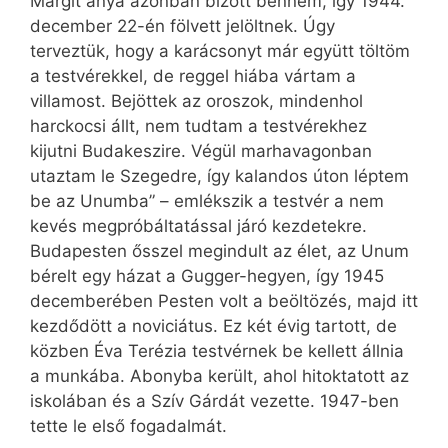
Margit anya azonban bízott bennem, így 1944.
december 22-én fölvett jelöltnek. Úgy
terveztük, hogy a karácsonyt már együtt töltöm
a testvérekkel, de reggel hiába vártam a
villamost. Bejöttek az oroszok, mindenhol
harckocsi állt, nem tudtam a testvérekhez
kijutni Budakeszire. Végül marhavagonban
utaztam le Szegedre, így kalandos úton léptem
be az Unumba” – emlékszik a testvér a nem
kevés megpróbáltatással járó kezdetekre.
Budapesten ősszel megindult az élet, az Unum
bérelt egy házat a Gugger-hegyen, így 1945
decemberében Pesten volt a beöltözés, majd itt
kezdődött a noviciátus. Ez két évig tartott, de
közben Éva Terézia testvérnek be kellett állnia
a munkába. Abonyba került, ahol hitoktatott az
iskolában és a Szív Gárdát vezette. 1947-ben
tette le első fogadalmát.