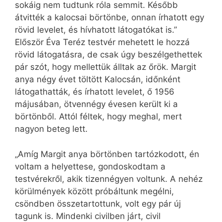
sokáig nem tudtunk róla semmit. Később
átvitték a kalocsai börtönbe, onnan írhatott egy
rövid levelet, és hívhatott látogatókat is.”
Először Éva Teréz testvér mehetett le hozzá
rövid látogatásra, de csak úgy beszélgethettek
pár szót, hogy mellettük álltak az őrök. Margit
anya négy évet töltött Kalocsán, időnként
látogathatták, és írhatott levelet, ő 1956
májusában, ötvennégy évesen került ki a
börtönből. Attól féltek, hogy meghal, mert
nagyon beteg lett.
„Amíg Margit anya börtönben tartózkodott, én
voltam a helyettese, gondoskodtam a
testvérekről, akik tizennégyen voltunk. A nehéz
körülmények között próbáltunk megélni,
csöndben összetartottunk, volt egy pár új
tagunk is. Mindenki civilben járt, civil