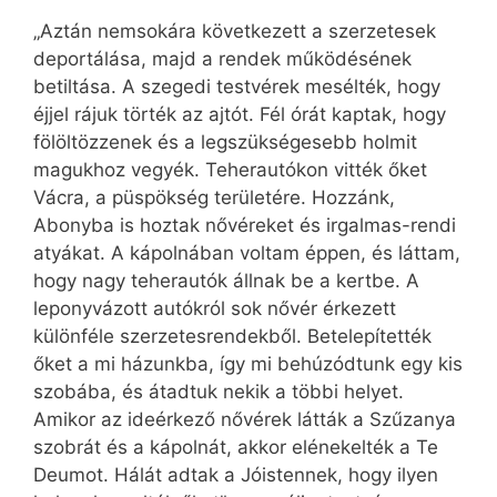
„Aztán nemsokára következett a szerzetesek
deportálása, majd a rendek működésének
betiltása. A szegedi testvérek mesélték, hogy
éjjel rájuk törték az ajtót. Fél órát kaptak, hogy
fölöltözzenek és a legszükségesebb holmit
magukhoz vegyék. Teherautókon vitték őket
Vácra, a püspökség területére. Hozzánk,
Abonyba is hoztak nővéreket és irgalmas-rendi
atyákat. A kápolnában voltam éppen, és láttam,
hogy nagy teherautók állnak be a kertbe. A
leponyvázott autókról sok nővér érkezett
különféle szerzetesrendekből. Betelepítették
őket a mi házunkba, így mi behúzódtunk egy kis
szobába, és átadtuk nekik a többi helyet.
Amikor az ideérkező nővérek látták a Szűzanya
szobrát és a kápolnát, akkor elénekelték a Te
Deumot. Hálát adtak a Jóistennek, hogy ilyen