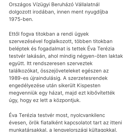
Országos Vízügyi Beruházó Vállalatnál
dolgozott irodában, innen ment nyugdíjba
1975-ben.
Ettől fogva titokban a rendi ügyek
szervezésével foglalkozott, többen titokban
beléptek és fogadalmat is tettek Éva Terézia
testvér lakásán, ahol mindig négyen-öten laktak
együtt. Itt rendszeresen szerveztek
találkozókat, összejöveteleket egészen az
1989-es újraindulásig. A szerzetesrendek
engedélyezése után sikerült Kispesten
megvenniük egy házat, majd ezt kibővítették
úgy, hogy ez lett a központjuk.
Éva Terézia testvér most, nyolcvankilenc
évesen, örök fiatalként kapcsolatot tart az itteni
munkatársakkal, a lengyelországi kültagokkal.