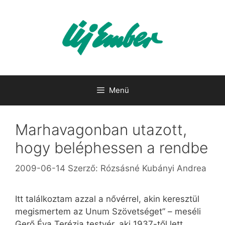
Kilépés
a
tartalomba
Menü
Marhavagonban utazott,
hogy beléphessen a rendbe
2009-06-14
Szerző:
Rózsásné Kubányi Andrea
Itt találkoztam azzal a nővérrel, akin keresztül
megismertem az Unum Szövetséget” – meséli
Gerő Éva Terézia testvér, aki 1937-től lett