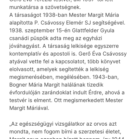
munkatársa a szövetségnek.
A társaságot 1938-ban Mester Margit Mária
alapította P. Csávossy Elemér SJ segítségével.
1938. szeptember 15-én Glattfelder Gyula
csanádi püspök adta meg az egyházi
jóváhagyást. A társaság lelkisége egyszerre
kontemplatív és apostoli is. Gerő Éva Csávossy
atyával vette fel a kapcsolatot, több könyvet
elolvasott, amelyek segítették a lelkiség
megismerésében, megélésében. 1943-ban,
Bogner Mária Margit halálának tizedik
évfordulóján zarándoklat indult Érdre, ahová a
testvér is elment. Ott megismerkedett Mester
Margit Máriával.
„Az egészségügyi vizsgálatkor az orvos azt
mondta, nem fogom bírni a szerzetesi életet,