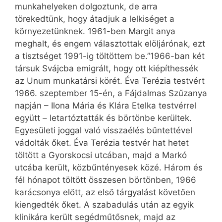
munkahelyeken dolgoztunk, de arra
törekedtünk, hogy átadjuk a lelkiséget a
környezetünknek. 1961-ben Margit anya
meghalt, és engem választottak elöljárónak, ezt
a tisztséget 1991-ig töltöttem be.”1966-ban két
társuk Svájcba emigrált, hogy ott kiépíthessék
az Unum munkatársi körét. Éva Terézia testvért
1966. szeptember 15-én, a Fájdalmas Szűzanya
napján – Ilona Mária és Klára Etelka testvérrel
együtt – letartóztatták és börtönbe kerültek.
Egyesületi joggal való visszaélés bűntettével
vádolták őket. Éva Terézia testvér hat hetet
töltött a Gyorskocsi utcában, majd a Markó
utcába került, közbűntényesek közé. Három és
fél hónapot töltött összesen börtönben, 1966
karácsonya előtt, az első tárgyalást követően
kiengedték őket. A szabadulás után az egyik
klinikára került segédműtősnek, majd az