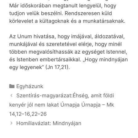
Már időskorában megtanult lengyelül, hogy
tudjon velük beszélni. Rendszeresen küld
körlevelet a kültagoknak és a munkatársaknak.
Az Unum hivatása, hogy imájával, áldozatával,
munkájával és szeretetével elérje, hogy minél
többen megvalósíthassák az egységet Istennel,
és Istenben embertársaikkal. „Hogy mindnyájan
egy legyenek” (Jn 17,21).
Kategória
Egyházunk
Szentírás-magyarázat:Éhség, amit földi
kenyér jól nem lakat Úrnapja Úrnapja – Mk
14,12–16,22–26
Homíliavázlat: Mindnyájan