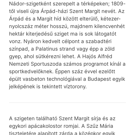
Nádor-szigetként szerepelt a térképeken; 1809-
től viseli újra Árpád-házi Szent Margit nevét. Az
Árpád és a Margit híd között elterülő, kétezer-
nyolcszáz méter hosszú, majdnem kilencvenhét
hektár kiterjedésű sziget ma is sok látogatót
vonz. Nyáron kedvelt célpont a szabadtéri
színpad, a Palatinus strand vagy épp a zöld
gyep, ahol sütkérezni lehet. A Hajós Alfréd
Nemzeti Sportuszoda számos programot kínál a
sportkedvelőknek. Éppen száz évvel ezelőtt
épült vasbeton technológiával a Budapest egyik
jelképének is tekintett víztorony.
A szigeten található Szent Margit sírja és az
egykori apácakolostor romjai. A Szűz Mária
tiszteletére alapított zárda a középkor egyik