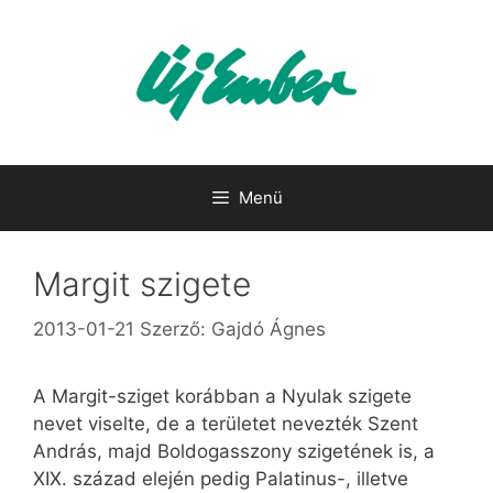
Kilépés
a
tartalomba
Menü
Margit szigete
2013-01-21
Szerző:
Gajdó Ágnes
A Margit-sziget korábban a Nyulak szigete
nevet viselte, de a területet nevezték Szent
András, majd Boldogasszony szigetének is, a
XIX. század elején pedig Palatinus-, illetve