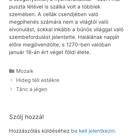
puszta létével is szálka volt a többiek
szemében. A cellák csendjében való
megpihenés számára nem a világtól való
elvonulást, sokkal inkább a bűnös világgal való
szembefordulást jelentette. Halálának napját
előre megjövendölte, s 1270-ben valóban
január 18-án ért véget földi élete.
Kategória
Mozaik
Hideg téli estékre
Tánc a jégen
Szólj hozzá!
Hozzászólás küldéséhez
be kell jelentkezni
.