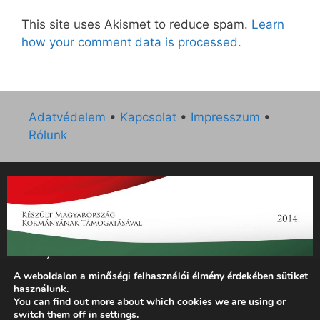
This site uses Akismet to reduce spam.
Learn
how your comment data is processed.
Adatvédelem
•
Kapcsolat
•
Impresszum
•
Rólunk
„Az Új Ember katolikus hetilap 2014. évi működésének
A weboldalon a minőségi felhasználói élmény érdekében sütiket
támogatását az EGYH-KCP-14-P-0121 sz. támogatási
használunk.
szerződés keretében 3 000 000 Ft összegben támogatta az
You can find out more about which cookies we are using or
Emberi Erőforrások Minisztériuma.”
switch them off in
settings
.