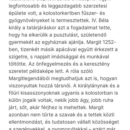
legfontosabb és leggazdagabb szerzetesi
épülete volt, a kolostorkertben fűszer- és
gyógynövényeket is termesztettek. IV. Béla
király a tatárjáráskor azt a fogadalmat tette,
hogy ha elkerülik a pusztulást, születendő
gyermekét az egyháznak ajánlja. Margit 1252-
ben, tizenkét másik apácával együtt érkezett a
szigetre, s napjait imádsággal és munkával
töltötte. Az önfegyelmezés és a keresztény
szeretet példaképe lett. A róla szóló
Margitlegendából megtudhatjuk azt is, hogyan
viszonyultak hozzá társnői. A királylánynak és a
főúri kisasszonyoknak ugyanis a kolostorban is
külön jogaik voltak, nekik jobb ágy, jobb ruha
járt, sőt, akár férjhez is mehettek. Margit
azonban nem tűrte a szavak és a tettek közti
ellentmondást, és tudatosan vállalt közösséget
a szegényekkel, a nyomorultakkal – ezért már