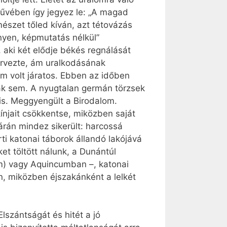
művében így jegyez le: „A magad
észet tőled kíván, azt tétovázás
ényen, képmutatás nélkül”
, aki két elődje békés regnálását
tervezte, ám uralkodásának
m volt járatos. Ebben az időben
ak sem. A nyugtalan germán törzsek
 is. Meggyengült a Birodalom.
kínjait csökkentse, miközben saját
árán mindez sikerült: harcossá
ti katonai táborok állandó lakójává
t töltött nálunk, a Dunántúl
m) vagy Aquincumban –, katonai
en, miközben éjszakánként a lelkét
lszántságát és hitét a jó