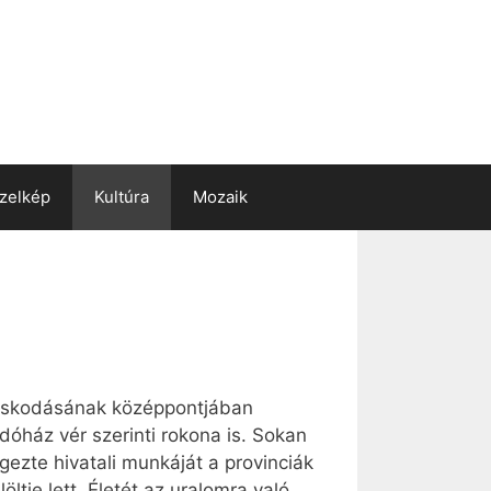
zelkép
Kultúra
Mozaik
ndoskodásának középpontjában
dóház vér szerinti rokona is. Sokan
égezte hivatali munkáját a provinciák
tje lett. Életét az uralomra való