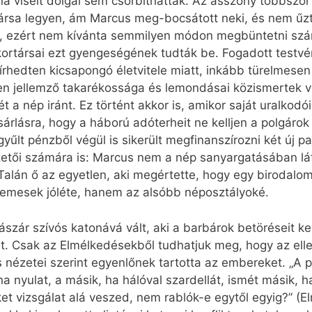
 viselt dolgai sem csorbíthatták. Az asszony többször i
ársa legyen, ám Marcus meg-bocsátott neki, és nem űzt
be, ezért nem kívánta semmilyen módon megbüntetni szá
társai ezt gyengeségének tudták be. Fogadott testvéré
írhedten kicsapongó életvitele miatt, inkább türelmesen
gen jellemző takarékossága és lemondásai közismertek 
 a nép iránt. Ez történt akkor is, amikor saját uralkodói 
árlásra, hogy a háború adóterheit ne kelljen a polgáro
gyűlt pénzből végül is sikerült megfinanszírozni két új pa
zetői számára is: Marcus nem a nép sanyargatásában lá
. Talán ő az egyetlen, aki megértette, hogy egy birodal
nemesek jóléte, hanem az alsóbb néposztályoké.
ászár szívós katonává vált, aki a barbárok betöréseit k
kat. Csak az Elmélkedésekből tudhatjuk meg, hogy az el
s nézetei szerint egyenlőnek tartotta az embereket. „A p
ha nyulat, a másik, ha hálóval szardellát, ismét másik,
ket vizsgálat alá veszed, nem rablók-e egytől egyig?” (E