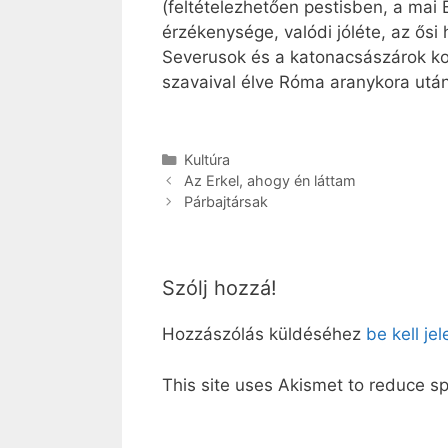
(feltételezhetően pestisben, a mai
érzékenysége, valódi jóléte, az ős
Severusok és a katonacsászárok kor
szavaival élve Róma aranykora után
Kategória
Kultúra
Az Erkel, ahogy én láttam
Párbajtársak
Szólj hozzá!
Hozzászólás küldéséhez
be kell je
This site uses Akismet to reduce 