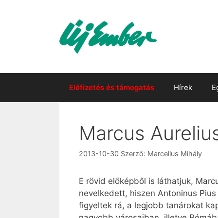
Kilépés
a
tartalomba
Előfizetés és támogatás
Hírek
E
Marcus Aureliu
2013-10-30
Szerző:
Marcellus Mihály
E rövid előképből is láthatjuk, Ma
nevelkedett, hiszen Antoninus Pius
figyeltek rá, a legjobb tanárokat ka
nagyobb városaiban, illetve Rómában