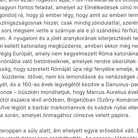
 nagyon fontos feladat, amelyet az Elmélkedések című 
ondolj rá, hogy jó ember légy, hogy amit az emberi term
zínigazságosnak hiszel, csak mindig jóindulattal, szer
A sors mégsem vette a szárnyai alá e jó szándékú férfiút
en. A nyugalom és a jólét aranykorának kiterjesztését 
el kellett katonailag megküzdenie, amiben ekkor még ne
 végig Európát, amely nem kegyelmezett Róma katonáin
nnóniába való betöréseiknek, amelyek rendre sikerültek
sség, hogy szeretett Rómáját újra régi fényébe emelje, 
t küzdenie. Idővel, nem kis lemondások és nehézségek 
ényét, és a 160-as évek legvégétől kezdve a Danuvius-par
onok – büszkén mondhatjuk, hogy Marcus Aurelius éveke
tótól északra lévő erődben, Brigetióban (Szőny-Komáro
sítve légióit a barbár markomannok és kvádok nyilai ell
sa során, amelyet önmagához címezve vetett papírra.
roppan a súly alatt, ám ehelyett egyre erősebbé vált. E