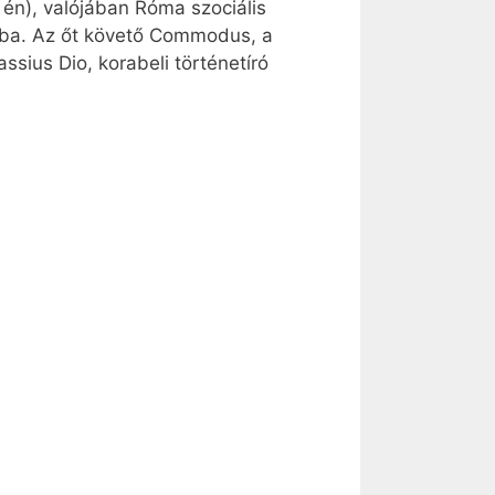
 én), valójában Róma szociális
írba. Az őt követő Commodus, a
sius Dio, korabeli történetíró