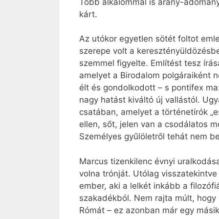
Több alkalommal is arany-adományo
kárt.
Az utókor egyetlen sötét foltot em
szerepe volt a keresztényüldözésbe
szemmel figyelte. Említést tesz írá
amelyet a Birodalom polgáraiként ne
élt és gondolkodott – s pontifex ma
nagy hatást kiváltó új vallástól. Ug
csatában, amelyet a történetírók „
ellen, sőt, jelen van a csodálatos
Személyes gyűlöletről tehát nem be
Marcus tizenkilenc évnyi uralkodása
volna trónját. Utólag visszatekint
ember, aki a lelkét inkább a filozó
szakadékból. Nem rajta múlt, hog
Rómát – ez azonban már egy másik 