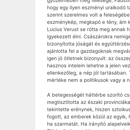
győzelmében még felesége, Faustina
hogy egy ilyen eszményi uralkodó t
szerint szerelmes volt a feleségé
eszménykép, megkapó e tény, ám kor
Lucius Verust se rótta meg annak h
igyekezett élni. Császárokra nemi
bizonyította jóságát és együttérzését
ajánlotta fel a gazdagoknak megvás
igen jó ötletnek bizonyult: az össze
hasznos intelem lehetne a jelen ve
ellenkezőleg, a nép jól tartásában
mértéke nem a politikusok vagy a 
A betegességét háttérbe szorító cs
megtisztította az északi provinciá
tekintette erénynek, hiszen sztoiku
fogott, az emberek közül az egyik, 
ha szarmatát. Ha irányító alapelvei