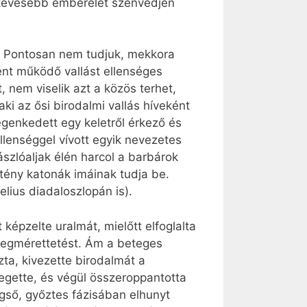
y kevesebb emberélet szenvedjen
t. Pontosan nem tudjuk, mekkora
ént működő vallást ellenséges
 nem viselik azt a közös terhet,
ki az ősi birodalmi vallás híveként
degenkedett egy keletről érkező és
ellenséggel vívott egyik nevezetes
szlóaljak élén harcol a barbárok
tény katonák imáinak tudja be.
lius diadaloszlopán is).
képzelte uralmát, mielőtt elfoglalta
 megmérettetést. Ám a beteges
zta, kivezette birodalmát a
gette, és végül összeroppantotta
gső, győztes fázisában elhunyt