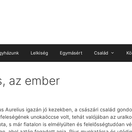
gyházunk
Lelkiség
Egymásért
Család
Kö
s, az ember
rcus Aurelius igazán jó kezekben, a császári család go
 feleségének unokaöccse volt, tehát valójában az uralko
pta, s már fiatalon is elmélyülten és felelősségtudóan v
, ahol aztán fogadott apja, Pius munkatársa és utódjelöl