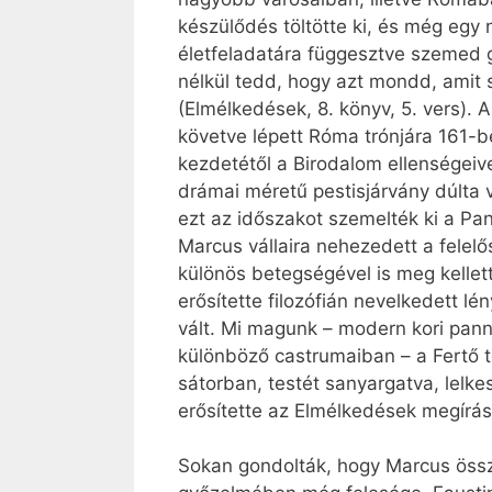
készülődés töltötte ki, és még egy
életfeladatára függesztve szemed g
nélkül tedd, hogy azt mondd, amit s
(Elmélkedések, 8. könyv, 5. vers). 
követve lépett Róma trónjára 161-b
kezdetétől a Birodalom ellenségeiv
drámai méretű pestisjárvány dúlta
ezt az időszakot szemelték ki a Pa
Marcus vállaira nehezedett a felelő
különös betegségével is meg kellet
erősítette filozófián nevelkedett l
vált. Mi magunk – modern kori pann
különböző castrumaiban – a Fertő 
sátorban, testét sanyargatva, lelke
erősítette az Elmélkedések megírá
Sokan gondolták, hogy Marcus össze