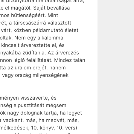
s bizonyította méltatlanságát arra,
e el magától. Saját bevallása
mos hűtlenségéért. Mint
t, a társcsászárrá választott
 várt, közben példamutató életet
voltak. Nem egy alkalommal
kincseit árvereztette el, és
k nyakába zúdítania. Az árverezés
nnon légió felállítását. Mindez talán
tta az uralom erejét, hanem
om vagy ország milyenségének
eményen visszaverte, és
lenség elpusztítását mégsem
ók nagy dolognak tartja, ha legyet
 ha vadkant, más, ha medvét, más,
lmélkedések, 10. könyv, 10. vers)