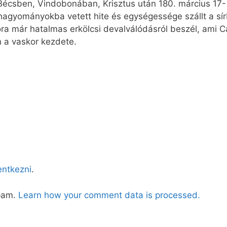
 Bécsben, Vindobonában, Krisztus után 180. március 17-
i hagyományokba vetett hite és egységessége szállt a s
a már hatalmas erkölcsi devalválódásról beszél, ami Cas
 a vaskor kezdete.
lentkezni
.
spam.
Learn how your comment data is processed.