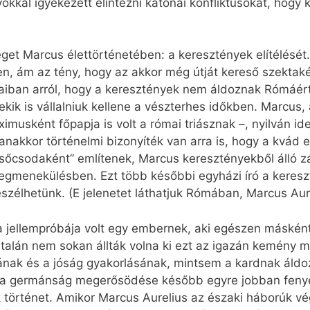
kkal igyekezett elintézni katonai konfliktusokat, hog
leget Marcus élettörténetében: a keresztények elítélésé
n, ám az tény, hogy az akkor még útját kereső szektak
saiban arról, hogy a keresztények nem áldoznak Rómáért,
kik is vállalniuk kellene a vészterhes időkben. Marcus, a
ximusként főpapja is volt a római triásznak –, nyilván i
yanakkor történelmi bizonyíték van arra is, hogy a kvád 
esőcsodaként” említenek, Marcus keresztényekből álló zá
 megmenekülésben. Ezt több későbbi egyházi író a keresz
szélhetünk. (E jelenetet láthatjuk Rómában, Marcus Aure
 jellempróbája volt egy embernek, aki egészen másként 
ve talán nem sokan állták volna ki ezt az igazán kemény
fiának és a jóság gyakorlásának, mintsem a kardnak áldo
y a germánság megerősödése később egyre jobban fenye
történet. Amikor Marcus Aurelius az északi háborúk vé