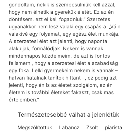
gondoltam, nekik is szembesülniük kell azzal,
hogy nem élhetik a gyerekük életét. Ez az én
döntésem, ezt el kell fogadniuk.” Szerzetes
ugyanakkor nem lesz valaki egy csapásra. „Válni
valakivé egy folyamat, egy egész élet munkája.
A szerzetesi élet azt jelenti, hogy naponta
alakuljak, formálódjak. Nekem is vannak
mindennapos küzdelmeim, de azt is fontos
felismerni, hogy a szerzetesi élet a szabadság
egy foka. Lelki gyermekeim nekem is vannak –
hatvan fiatalnak tanítok hittant –, ez pedig azt
jelenti, hogy én is az életet szolgálom, az én
életem is további életeket fakaszt, csak más
értelemben.”
Természetesebbé válhat a jelenlétük
Megszólítottuk Labancz Zsolt piarista