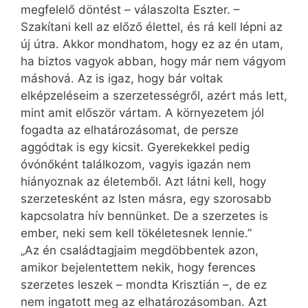
megfelelő döntést – válaszolta Eszter. –
Szakítani kell az előző élettel, és rá kell lépni az
új útra. Akkor mondhatom, hogy ez az én utam,
ha biztos vagyok abban, hogy már nem vágyom
máshová. Az is igaz, hogy bár voltak
elképzeléseim a szerzetességről, azért más lett,
mint amit először vártam. A környezetem jól
fogadta az elhatározásomat, de persze
aggódtak is egy kicsit. Gyerekekkel pedig
óvónőként találkozom, vagyis igazán nem
hiányoznak az életemből. Azt látni kell, hogy
szerzetesként az Isten másra, egy szorosabb
kapcsolatra hív bennünket. De a szerzetes is
ember, neki sem kell tökéletesnek lennie.”
„Az én családtagjaim megdöbbentek azon,
amikor bejelentettem nekik, hogy ferences
szerzetes leszek – mondta Krisztián –, de ez
nem ingatott meg az elhatározásomban. Azt