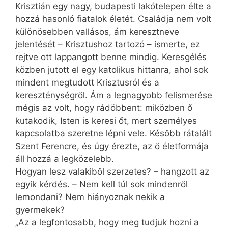
Krisztián egy nagy, budapesti lakótelepen élte a
hozzá hasonló fiatalok életét. Családja nem volt
különösebben vallásos, ám keresztneve
jelentését – Krisztushoz tartozó – ismerte, ez
rejtve ott lappangott benne mindig. Keresgélés
közben jutott el egy katolikus hittanra, ahol sok
mindent megtudott Krisztusról és a
kereszténységről. Ám a legnagyobb felismerése
mégis az volt, hogy rádöbbent: miközben ő
kutakodik, Isten is keresi őt, mert személyes
kapcsolatba szeretne lépni vele. Később rátalált
Szent Ferencre, és úgy érezte, az ő életformája
áll hozzá a legközelebb.
Hogyan lesz valakiből szerzetes? – hangzott az
egyik kérdés. – Nem kell túl sok mindenről
lemondani? Nem hiányoznak nekik a
gyermekek?
„Az a legfontosabb, hogy meg tudjuk hozni a