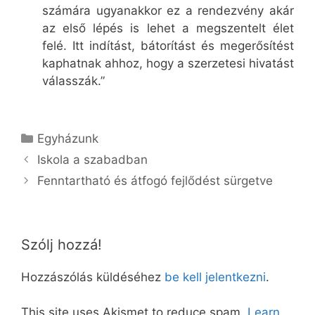
számára ugyanakkor ez a rendezvény akár
az első lépés is lehet a megszentelt élet
felé. Itt indítást, bátorítást és megerősítést
kaphatnak ahhoz, hogy a szerzetesi hivatást
válasszák.”
Kategória
Egyházunk
Iskola a szabadban
Fenntartható és átfogó fejlődést sürgetve
Szólj hozzá!
Hozzászólás küldéséhez
be kell jelentkezni
.
This site uses Akismet to reduce spam.
Learn