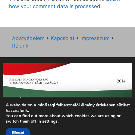
how your comment data is processed.
Adatvédelem
•
Kapcsolat
•
Impresszum
•
Rólunk
„Az Új Ember katolikus hetilap 2014. évi működésének
A weboldalon a minőségi felhasználói élmény érdekében sütiket
támogatását az EGYH-KCP-14-P-0121 sz. támogatási
használunk.
szerződés keretében 3 000 000 Ft összegben támogatta az
You can find out more about which cookies we are using or
Emberi Erőforrások Minisztériuma.”
switch them off in
settings
.
Elfogad
© 2026 Magyar Kurír - Új Ember
• Készült
GeneratePress