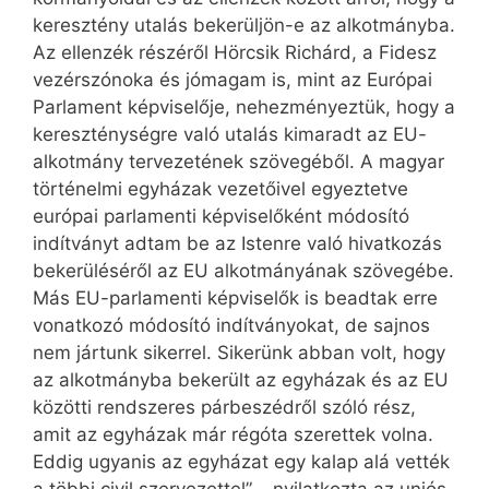
keresztény utalás bekerüljön-e az alkotmányba.
Az ellenzék részéről Hörcsik Richárd, a Fidesz
vezérszónoka és jómagam is, mint az Európai
Parlament képviselője, nehezményeztük, hogy a
kereszténységre való utalás kimaradt az EU-
alkotmány tervezetének szövegéből. A magyar
történelmi egyházak vezetőivel egyeztetve
európai parlamenti képviselőként módosító
indítványt adtam be az Istenre való hivatkozás
bekerüléséről az EU alkotmányának szövegébe.
Más EU-parlamenti képviselők is beadtak erre
vonatkozó módosító indítványokat, de sajnos
nem jártunk sikerrel. Sikerünk abban volt, hogy
az alkotmányba bekerült az egyházak és az EU
közötti rendszeres párbeszédről szóló rész,
amit az egyházak már régóta szerettek volna.
Eddig ugyanis az egyházat egy kalap alá vették