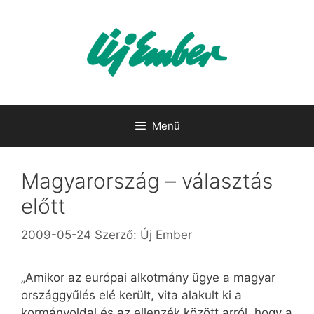
Kilépés
a
tartalomba
Menü
Magyarország – választás
előtt
2009-05-24
Szerző:
Új Ember
„Amikor az európai alkotmány ügye a magyar
országgyűlés elé került, vita alakult ki a
kormányoldal és az ellenzék között arról, hogy a