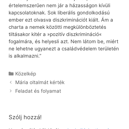
értelemszerűen nem jár a házasságon kívüli
kapcsolatoknak. Sok liberális gondolkodású
ember ezt olvasva diszkriminációt kiált. Ám a
charta a nemek közötti megkülönböztetés
tiltásakor kitér a »pozitív diszkrimináció«
fogalmára, és helyesli azt. Nem látom be, miért
ne lehetne ugyanezt a családvédelem területén
is alkalmazni.”
Kategória
Közelkép
Mária oltalmát kérték
Feladat és folyamat
Szólj hozzá!