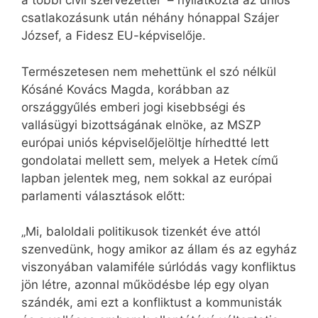
a többi civil szervezettel” – nyilatkozta az uniós
csatlakozásunk után néhány hónappal Szájer
József, a Fidesz EU-képviselője.
Természetesen nem mehettünk el szó nélkül
Kósáné Kovács Magda, korábban az
országgyűlés emberi jogi kisebbségi és
vallásügyi bizottságának elnöke, az MSZP
európai uniós képviselőjelöltje hírhedtté lett
gondolatai mellett sem, melyek a Hetek című
lapban jelentek meg, nem sokkal az európai
parlamenti választások előtt:
„Mi, baloldali politikusok tizenkét éve attól
szenvedünk, hogy amikor az állam és az egyház
viszonyában valamiféle súrlódás vagy konfliktus
jön létre, azonnal működésbe lép egy olyan
szándék, ami ezt a konfliktust a kommunisták