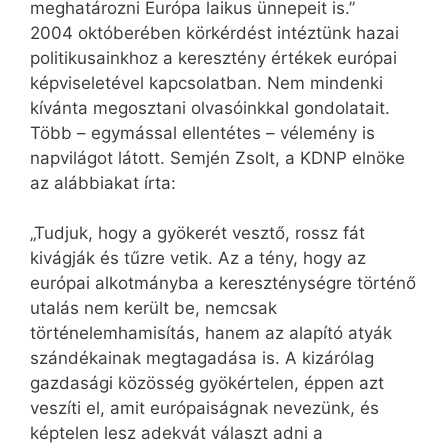
meghatározni Európa laikus ünnepeit is.”
2004 októberében körkérdést intéztünk hazai
politikusainkhoz a keresztény értékek európai
képviseletével kapcsolatban. Nem mindenki
kívánta megosztani olvasóinkkal gondolatait.
Több – egymással ellentétes – vélemény is
napvilágot látott. Semjén Zsolt, a KDNP elnöke
az alábbiakat írta:
„Tudjuk, hogy a gyökerét vesztő, rossz fát
kivágják és tűzre vetik. Az a tény, hogy az
európai alkotmányba a kereszténységre történő
utalás nem került be, nemcsak
történelemhamisítás, hanem az alapító atyák
szándékainak megtagadása is. A kizárólag
gazdasági közösség gyökértelen, éppen azt
veszíti el, amit európaiságnak nevezünk, és
képtelen lesz adekvát választ adni a