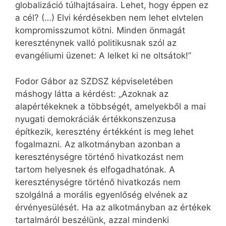
globalizáció túlhajtásaira. Lehet, hogy éppen ez
a cél? (…) Elvi kérdésekben nem lehet elvtelen
kompromisszumot kötni. Minden önmagát
kereszténynek valló politikusnak szól az
evangéliumi üzenet: A lelket ki ne oltsátok!”
Fodor Gábor az SZDSZ képviseletében
máshogy látta a kérdést: „Azoknak az
alapértékeknek a többségét, amelyekből a mai
nyugati demokráciák értékkonszenzusa
építkezik, keresztény értékként is meg lehet
fogalmazni. Az alkotmányban azonban a
kereszténységre történő hivatkozást nem
tartom helyesnek és elfogadhatónak. A
kereszténységre történő hivatkozás nem
szolgálná a morális egyenlőség elvének az
érvényesülését. Ha az alkotmányban az értékek
tartalmáról beszélünk, azzal mindenki