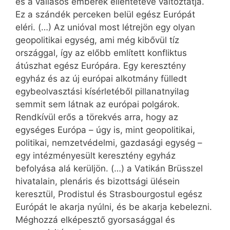
és a vallásos emberek ellentétévé változtatja.
Ez a szándék perceken belül egész Európát
eléri. (…) Az unióval most létrejön egy olyan
geopolitikai egység, ami még kibővül tíz
országgal, így az előbb említett konfliktus
átúszhat egész Európára. Egy keresztény
egyház és az új európai alkotmány fülledt
egybeolvasztási kísérletéből pillanatnyilag
semmit sem látnak az európai polgárok.
Rendkívül erős a törekvés arra, hogy az
egységes Európa – úgy is, mint geopolitikai,
politikai, nemzetvédelmi, gazdasági egység –
egy intézményesült keresztény egyház
befolyása alá kerüljön. (…) a Vatikán Brüsszel
hivatalain, plenáris és bizottsági ülésein
keresztül, Prodistul és Strasbourgostul egész
Európát le akarja nyúlni, és be akarja kebelezni.
Méghozzá elképesztő gyorsasággal és