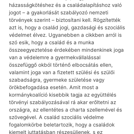
házasságkötéshez és a családalapításhoz való
jogot – a gyakorlását szabályozó nemzeti
törvények szerint – biztosítani kell. Rögzítették
azt is, hogy a család jogi, gazdasági és szociális
védelmet élvez. Ugyanebben a cikkben arról is
szó esik, hogy a család és a munka
összeegyeztetése érdekében mindenkinek joga
van a védelemre a gyermekvállalással
összefüggő okból történő elbocsátás ellen,
valamint joga van a fizetett szülési és szülői
szabadságra, gyermeke születése vagy
örökbefogadása esetén. Amit most a
kormánykoalíció kisebbik tagja az együttélés
törvényi szabályozásával rá akar erőltetni az
országra, az ellentétes a charta szellemével és
szövegével. A család szociális védelme
fogalomkörbe beletartozik, hogy a családok
kiemelt juttatásban részesüljenek, s ez