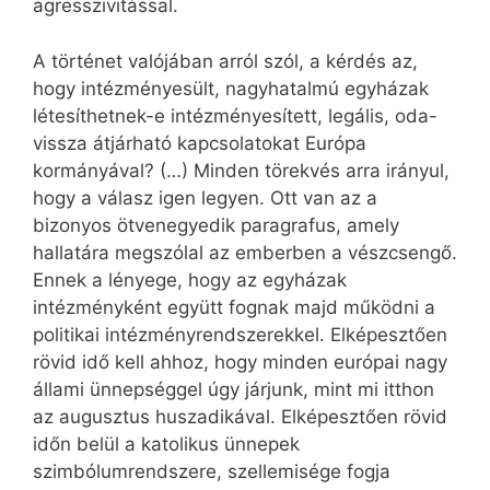
agresszivitással.
A történet valójában arról szól, a kérdés az,
hogy intézményesült, nagyhatalmú egyházak
létesíthetnek-e intézményesített, legális, oda-
vissza átjárható kapcsolatokat Európa
kormányával? (…) Minden törekvés arra irányul,
hogy a válasz igen legyen. Ott van az a
bizonyos ötvenegyedik paragrafus, amely
hallatára megszólal az emberben a vészcsengő.
Ennek a lényege, hogy az egyházak
intézményként együtt fognak majd működni a
politikai intézményrendszerekkel. Elképesztően
rövid idő kell ahhoz, hogy minden európai nagy
állami ünnepséggel úgy járjunk, mint mi itthon
az augusztus huszadikával. Elképesztően rövid
időn belül a katolikus ünnepek
szimbólumrendszere, szellemisége fogja