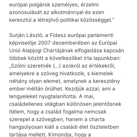
európai polgárok személyes, érzelmi
azonosulását az alkotmánnyal és ezen
keresztül a létrejövő politikai közösséggel.”
Surján László, a Fidesz európai parlamenti
képviselője 2007 decemberében az Európai
Unió Alapjogi Chartájának elfogadása kapcsán
többek között a következőket írta lapunkban:
„Szólni szeretnék (…) azokról az értékekről,
amelyekre a szöveg hivatkozik, s kiemelek
néhány olyan elemet, amelynek a keresztény
ember méltán örülhet. Kezdjük azzal, ami a
lengyeleket nyugtalanította. A mai,
családellenes világban különösen jelentősnek
ítélem, hogy a család fogalma nemcsak
szerepel a szövegben, hanem a charta
hangsúlyosan kiáll a családi élet tiszteletben
tartása mellett. Kimondja, hogy a