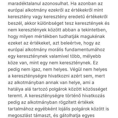
maradéktalanul azonosulhat. Ha azonban az
európai alkotmány ezekről az értékekről mint
keresztény vagy keresztény eredetű értékekről
beszél, akkor különbséget tesz keresztények és
nem keresztények között abban a tekintetben,
hogy milyen mértékben tudhatják magukénak
ezeket az értékeket, azt beleértve, hogy az
európai alkotmány morális fundamentumához
egy kereszténynek valamivel több, mélyebb
köze van, mint egy nem kereszténynek. Ez
pedig nem igaz, nem helyes. Végül nem helyes
a kereszténységre hivatkozni azért sem, mert
az alkotmányban annak van helye, ami a
hatálya alá tartozó polgárok között közösséget
teremt. A kereszténységre történő hivatkozás
pedig az alkotmányban rögzített értékek
tartalmához egyébként lojális polgárok között is
megoszlást támaszt, és gátolhatja egyes