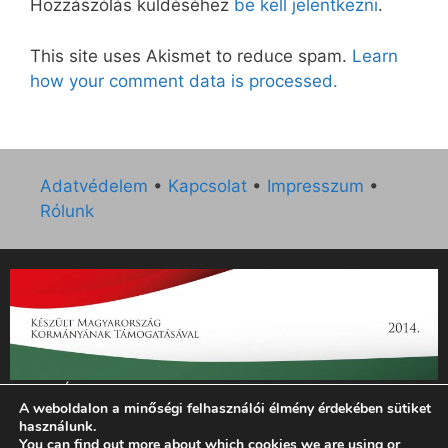
Hozzászólás küldéséhez
be kell jelentkezni
.
This site uses Akismet to reduce spam.
Learn
how your comment data is processed.
Adatvédelem
•
Kapcsolat
•
Impresszum
•
Rólunk
„Az Új Ember katolikus hetilap 2014. évi működésének
A weboldalon a minőségi felhasználói élmény érdekében sütiket
támogatását az EGYH-KCP-14-P-0121 sz. támogatási
használunk.
szerződés keretében 3 000 000 Ft összegben támogatta az
You can find out more about which cookies we are using or