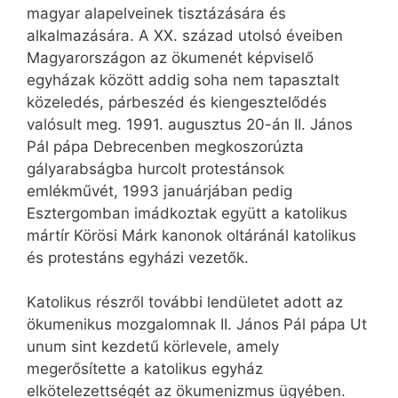
magyar alapelveinek tisztázására és
alkalmazására. A XX. század utolsó éveiben
Magyarországon az ökumenét képviselő
egyházak között addig soha nem tapasztalt
közeledés, párbeszéd és kiengesztelődés
valósult meg. 1991. augusztus 20-án II. János
Pál pápa Debrecenben megkoszorúzta
gályarabságba hurcolt protestánsok
emlékművét, 1993 januárjában pedig
Esztergomban imádkoztak együtt a katolikus
mártír Körösi Márk kanonok oltáránál katolikus
és protestáns egyházi vezetők.
Katolikus részről további lendületet adott az
ökumenikus mozgalomnak II. János Pál pápa Ut
unum sint kezdetű körlevele, amely
megerősítette a katolikus egyház
elkötelezettségét az ökumenizmus ügyében.