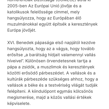
2005-ben Az Európai Unió jövője és a
katolikusok felelőssége címmel, mely
hangsúlyozza, hogy az Európában élő
muzulmánokkal együtt építsék a keresztények
Európa jövőjét.
XVI. Benedek pápasága első napjától kezdve
hangsúlyozta, hogy az a vágya, hogy tovább
erősítse „a barátság hídjait valamennyi vallás
híveivel”. Különösen örvendetesnek tartja a
pápa a zsidók, a muszlimok és keresztények
közötti erősödő párbeszédet. A vallások és a
kultúrák párbeszéde szükséges ahhoz, hogy a
vallások a béke és a testvériség világát tudják
felépíteni. A kiindulópont egymás kölcsönös
megismerése, majd a közös vallási értékek
képviselete.