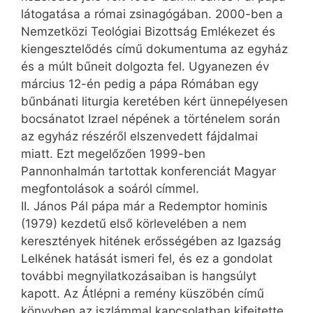
látogatása a római zsinagógában. 2000-ben a
Nemzetközi Teológiai Bizottság Emlékezet és
kiengesztelődés című dokumentuma az egyház
és a múlt bűneit dolgozta fel. Ugyanezen év
március 12-én pedig a pápa Rómában egy
bűnbánati liturgia keretében kért ünnepélyesen
bocsánatot Izrael népének a történelem során
az egyház részéről elszenvedett fájdalmai
miatt. Ezt megelőzően 1999-ben
Pannonhalmán tartottak konferenciát Magyar
megfontolások a soáról címmel.
II. János Pál pápa már a Redemptor hominis
(1979) kezdetű első körlevelében a nem
keresztények hitének erősségében az Igazság
Lelkének hatását ismeri fel, és ez a gondolat
további megnyilatkozásaiban is hangsúlyt
kapott. Az Átlépni a remény küszöbén című
könyvben az iszlámmal kapcsolatban kifejtette,