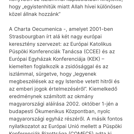
hogy „egyistenhitük miatt Allah hívei különösen
közel állnak hozzánk”
A Charta Oecumenica -, amelyet 2001-ben
Strasbourgban írt alá két nagy európai
keresztény szervezet: az Európai Katolikus
Püspöki Konferenciák Tanácsa (CCEE) és az
Európai Egyházak Konferenciája (KEK) –
kiemelten foglalkozik a zsidósággal és az
iszlámmal, sürgetve, hogy „legyenek
megbeszélések az egy Istenbe vetett hitről és
az emberi jogok értelmezéséről”. Kiemelkedő
eredménynek számított az okmány
magyarországi aláírása 2002. október 1-jén a
budapesti Ökumenikus Központban, nyolc
magyarországi egyház részéről. A másik fontos
nyilatkozatot az Európai Unió mellett a Püspöki
Konferenciák Bizottsága (COMECE) adta ki