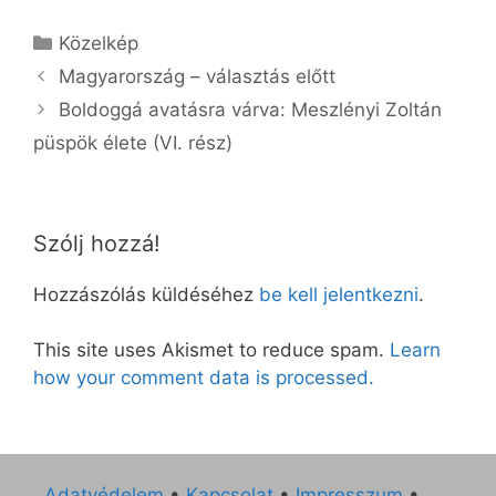
Kategória
Közelkép
Magyarország – választás előtt
Boldoggá avatásra várva: Meszlényi Zoltán
püspök élete (VI. rész)
Szólj hozzá!
Hozzászólás küldéséhez
be kell jelentkezni
.
This site uses Akismet to reduce spam.
Learn
how your comment data is processed.
Adatvédelem
•
Kapcsolat
•
Impresszum
•