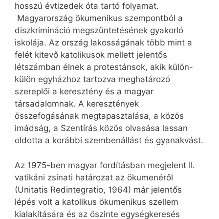
hosszú évtizedek óta tartó folyamat.
Magyarország ökumenikus szempontból a
diszkrimináció megszüntetésének gyakorló
iskolája. Az ország lakosságának több mint a
felét kitevő katolikusok mellett jelentős
létszámban élnek a protestánsok, akik külön-
külön egyházhoz tartozva meghatározó
szereplői a keresztény és a magyar
társadalomnak. A keresztények
összefogásának megtapasztalása, a közös
imádság, a Szentírás közös olvasása lassan
oldotta a korábbi szembenállást és gyanakvást.
Az 1975-ben magyar fordításban megjelent II.
vatikáni zsinati határozat az ökumenéről
(Unitatis Redintegratio, 1964) már jelentős
lépés volt a katolikus ökumenikus szellem
kialakítására és az őszinte egységkeresés