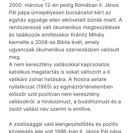
2000. március 12-én pedig Rómában II. János
Pál pápa ünnepélyesen bocsánatot kért az
egyház egysége ellen elkövetett bűnök miatt. A
rendszeressé vált ökumenikus megbeszélések
és találkozók említésekor Kránitz Mihály
kiemelte a 2008-as Biblia évét, amely
ugyancsak ökumenikus szervezésben valósult
meg.
A nem keresztény vallásokkal kapcsolatos
katolikus magatartás is sokat változott a II.
vatikáni zsinat hatására. A Nostra aetate
nyilatkozat (1965) az egyháztörténelemben
először szól pozitívan nem keresztény
vallásokról: a hinduizmust, a buddhizmust és a
zsidó vallást név szerint is említve.
A zsidósággal való kiengesztelődés és pozitív
közeledés jele volt 1986-ban II. János Pál pápa