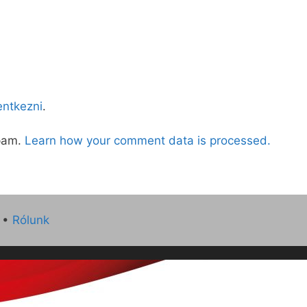
lentkezni
.
spam.
Learn how your comment data is processed.
•
Rólunk