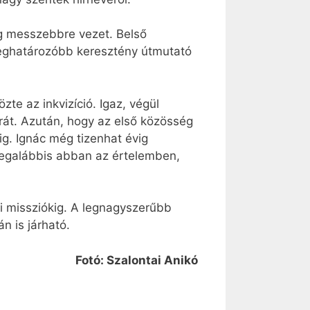
leg messzebbre vezet. Belső
meghatározóbb keresztény útmutató
te az inkvizíció. Igaz, végül
rát. Azután, hogy az első közösség
ig. Ignác még tizenhat évig
, legalábbis abban az értelemben,
eti missziókig. A legnagyszerűbb
n is járható.
Fotó: Szalontai Anikó