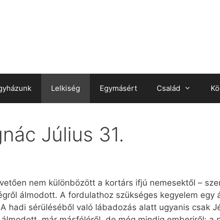
gyházunk
Lelkiség
Egymásért
Család
Kö
gnác Július 31.
vetően nem különbözött a kortárs ifjú nemesektől – szer
égről álmodott. A fordulathoz szükséges kegyelem egy á
A hadi sérüléséből való lábadozás alatt ugyanis csak Jéz
 álmodott, már másféléről, de még mindig emberiről: a 