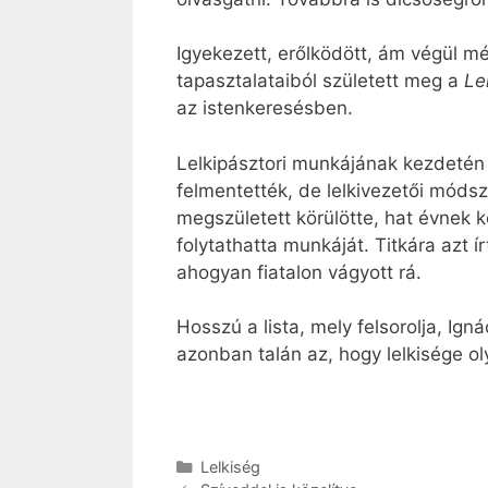
Igyekezett, erőlködött, ám végül mé
tapasztalataiból született meg a
Le
az istenkeresésben.
Lelkipásztori munkájának kezdetén I
felmentették, de lelkivezetői móds
megszületett körülötte, hat évnek k
folytathatta munkáját. Titkára azt 
ahogyan fiatalon vágyott rá.
Hosszú a lista, mely felsorolja, Ign
azonban talán az, hogy lelkisége ol
Kategória
Lelkiség