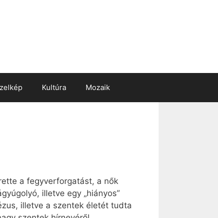
zelkép
Kultúra
Mozaik
ette a fegyverforgatást, a nők
gyúgolyó, illetve egy „hiányos”
us, illetve a szentek életét tudta
nagy szentek hírnevéről.