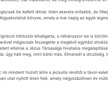
giscsak be kellett látnia: Isten akarata erősebb, és fő
lkigyakorlatok könyve,
amely a mai napig az egyik leg
gnácot többször kihallgatta, s néhányszor be is börtönöz
zerével mégiscsak feszegette a meglévő egyházi struktú
ellett eltelnie a Jézus Társasága hivatalos megalapításá
írta: úgy halt meg, mint bárki más. Elmaradt a dicsőség
ác mi mindent hozott létre a jezsuita rendtől a távol-kel
yan utat nyitott Isten felé, amely négyszázötven év múltá