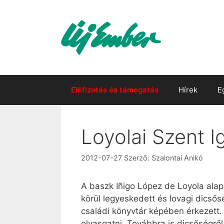
Kilépés
a
tartalomba
Előfizetés és támogatás
Hírek
E
Loyolai Szent I
2012-07-27
Szerző:
Szalontai Anikó
A baszk Iñigo López de Loyola alap
körül legyeskedett és lovagi dicsős
családi könyvtár képében érkezett. 
olvasgatni. Továbbra is dicsőségről