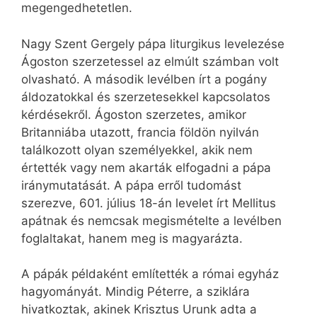
megengedhetetlen.
Nagy Szent Gergely pápa liturgikus levelezése
Ágoston szerzetessel az elmúlt számban volt
olvasható. A második levélben írt a pogány
áldozatokkal és szerzetesekkel kapcsolatos
kérdésekről. Ágoston szerzetes, amikor
Britanniába utazott, francia földön nyilván
találkozott olyan személyekkel, akik nem
értették vagy nem akarták elfogadni a pápa
iránymutatását. A pápa erről tudomást
szerezve, 601. július 18-án levelet írt Mellitus
apátnak és nemcsak megismételte a levélben
foglaltakat, hanem meg is magyarázta.
A pápák példaként említették a római egyház
hagyományát. Mindig Péterre, a sziklára
hivatkoztak, akinek Krisztus Urunk adta a