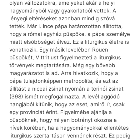
olyan változatokra, amelyeket akár a helyi
hagyományból vagy gyakorlatból vettek. A
lényegi eltéréseket azonban mindig szóvá
tették. Már I. Ince pápa határozottan állította,
hogy a római egyház püspöke, a pápa személye
miatt elsőbbséget élvez. Ez a liturgikus életre is
vonatkozik. Egy másik levelében Rouen
püspökét, Vittritiust figyelmezteti a liturgikus
törvények megtartására. Még egy bővebb
magyarázatot is ad. Arra hivatkozik, hogy a
pápa tulajdonképpen metropolita, és ezt az
állítást a niceai zsinat nyomán a torinói zsinat
(398) ismét megfogalmazta. A levél aggódó
hangjából kitűnik, hogy az eset, amiről ír, csak
egy provinciát érint. Figyelmébe ajánlja a
püspöknek, hogy milyen botrányt okozna a
hívek körében, ha a hagyományokkal ellentétes
liturgikus szertartáson vennének részt. Ez pedig