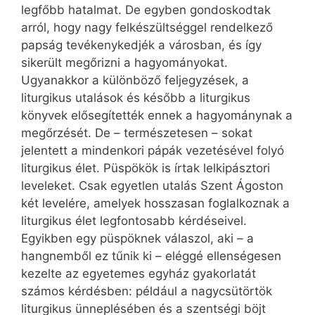
legfőbb hatalmat. De egyben gondoskodtak
arról, hogy nagy felkészültséggel rendelkező
papság tevékenykedjék a városban, és így
sikerült megőrizni a hagyományokat.
Ugyanakkor a különböző feljegyzések, a
liturgikus utalások és később a liturgikus
könyvek elősegítették ennek a hagyománynak a
megőrzését. De – természetesen – sokat
jelentett a mindenkori pápák vezetésével folyó
liturgikus élet. Püspökök is írtak lelkipásztori
leveleket. Csak egyetlen utalás Szent Ágoston
két levelére, amelyek hosszasan foglalkoznak a
liturgikus élet legfontosabb kérdéseivel.
Egyikben egy püspöknek válaszol, aki – a
hangnemből ez tűnik ki – eléggé ellenségesen
kezelte az egyetemes egyház gyakorlatát
számos kérdésben: például a nagycsütörtök
liturgikus ünneplésében és a szentségi böjt