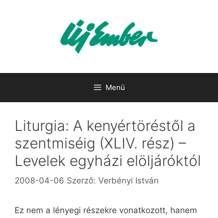
Kilépés
a
tartalomba
Menü
Liturgia: A kenyértöréstől a
szentmiséig (XLIV. rész) –
Levelek egyházi elöljáróktól
2008-04-06
Szerző:
Verbényi István
Ez nem a lényegi részekre vonatkozott, hanem