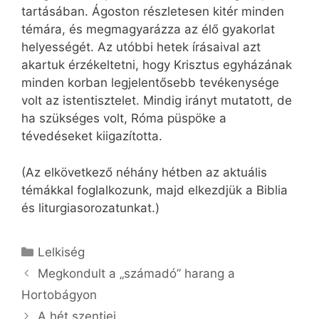
tartásában. Ágoston részletesen kitér minden
témára, és megmagyarázza az élő gyakorlat
helyességét. Az utóbbi hetek írásaival azt
akartuk érzékeltetni, hogy Krisztus egyházának
minden korban legjelentősebb tevékenysége
volt az istentisztelet. Mindig irányt mutatott, de
ha szükséges volt, Róma püspöke a
tévedéseket kiigazította.
(Az elkövetkező néhány hétben az aktuális
témákkal foglalkozunk, majd elkezdjük a Biblia
és liturgiasorozatunkat.)
Kategória
Lelkiség
Megkondult a „számadó” harang a
Hortobágyon
A hét szentjei