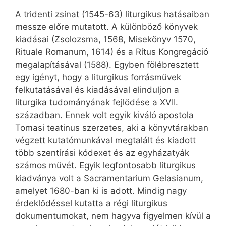
A tridenti zsinat (1545-63) liturgikus hatásaiban
messze előre mutatott. A különböző könyvek
kiadásai (Zsolozsma, 1568, Misekönyv 1570,
Rituale Romanum, 1614) és a Rítus Kongregáció
megalapításával (1588). Egyben fölébresztett
egy igényt, hogy a liturgikus forrásművek
felkutatásával és kiadásával elinduljon a
liturgika tudományának fejlődése a XVII.
században. Ennek volt egyik kiváló apostola
Tomasi teatinus szerzetes, aki a könyvtárakban
végzett kutatómunkával megtalált és kiadott
több szentírási kódexet és az egyházatyák
számos művét. Egyik legfontosabb liturgikus
kiadványa volt a Sacramentarium Gelasianum,
amelyet 1680-ban ki is adott. Mindig nagy
érdeklődéssel kutatta a régi liturgikus
dokumentumokat, nem hagyva figyelmen kívül a