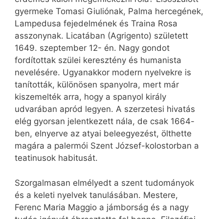
gyermeke Tomasi Giuliónak, Palma hercegének,
Lampedusa fejedelmének és Traina Rosa
asszonynak. Licatában (Agrigento) született
1649. szeptember 12- én. Nagy gondot
fordítottak szülei keresztény és humanista
nevelésére. Ugyanakkor modern nyelvekre is
tanították, különösen spanyolra, mert már
kiszemelték arra, hogy a spanyol király
udvarában apród legyen. A szerzetesi hivatás
elég gyorsan jelentkezett nála, de csak 1664-
ben, elnyerve az atyai beleegyezést, ölthette
magára a palermói Szent József-kolostorban a
teatinusok habitusát.
Szorgalmasan elmélyedt a szent tudományok
és a keleti nyelvek tanulásában. Mestere,
Ferenc Maria Maggio a jámborság és a nagy