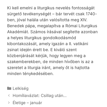
Ki kell emelni a liturgikus nevelés fontosságát
sürgető tevékenységét – bár tervét csak 1740-
ben, jóval halála után valósította meg XIV.
Benedek pápa, megalapítva a Római Liturgikus
Akadémiát. Számos írásával segítette azonban
a helyes liturgikus gondolkodásmód
kibontakozását, amely igazán a II. vatikáni
zsinat idején érett be. E kiváló szent
közbenjárását kérjük, hogy legyen meg a
szakemberekben, de minden hívőben is az a
szeretet a liturgia iránt, amely őt is hajtotta
minden ténykedésében.
Kategória
Lelkiség
Homíliavázlat: Csillag után…
Életige – január