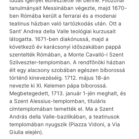
tudás igényét ébresztette fel benne. Filozófiai
tanulmányait Messinában végezte, majd 1670-
ben Rómába került a ferrarai és a modenai
teatinus házban való tartózkodás után. Ott a
Sant’ Andrea della Valle teológiai kurzusait
látogatta. 1671-ben diakónussá, majd a
következő év karácsonyi időszakában pappá
szentelték Rómában, a Monte Cavalló-i Szent
Szilveszter-templomban. A rendfőnöki házban
élt egy alacsony szobában egészen bíborossá
történő kinevezéséig. 1712. május 18-án
nevezte ki XI. Kelemen pápa bíborossá.
Megbetegedett, 1713. január 1-jén meghalt, és
a Szent Alessius-templomban, tituláris
címtemplomában temették el. Ma a Szent
András della Valle-bazilikában, a teatinusok
templomában nyugszik (Piazza Vidoni, a Via
Giulia elején).