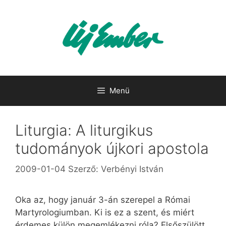
Kilépés
a
tartalomba
Menü
Liturgia: A liturgikus
tudományok újkori apostola
2009-01-04
Szerző:
Verbényi István
Oka az, hogy január 3-án szerepel a Római
Martyrologiumban. Ki is ez a szent, és miért
érdemes külön megemlékezni róla? Elsőszülött