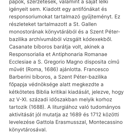
papok, szerzetesek, valamint a saját lelki
igényeit sem. Kiadott egy antifónákat és
responsoriumokat tartalmazó gyűjteményt. Ez
részleteket tartalmazott a St. Gallen
monostorának könyvtárából és a Szent Péter-
bazilika archívumából vizsgált kódexekből.
Casanate bíboros barátja volt, akinek a
Responsorialia et Antiphonaria Romanae
Ecclesiae a S. Gregorio Magno disposita című
művét (Roma, 1686) ajánlotta. Francesco
Barberini bíboros, a Szent Péter-bazilika
főpapja védnöksége alatt megkezdte a
kétkötetes Biblia kritikai kiadását, jelezve, hogy
az V-XI. századi időszakban melyik korhoz
tartozik (1688). A liturgiához való tudományos
aktivitását jól mutatja az 1689 és 1712 közötti
levelezése Gattola Erasmusszal, Montecassino
könyvtárosával.