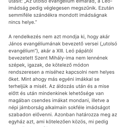
utasít: „Az utolsó evangélium elmarad, a Leó-
imádság pedig véglegesen megszűnik. Ezután
semmiféle szándékra mondott imádságnak
nincs helye.”
A rendelkezés nem azt mondja ki, hogy akár
János evangéliumának bevezető versei („utolsó
evangélium”), akár a XIII. Leó pápától
bevezetett Szent Mihály-ima nem lennének
szépek, igazak, de kötelező módon
rendszeresen a miséhez kapcsolni nem helyes
őket. Mint ahogy más egyéni imákkal se
terheljük a misét. Az áldozás után és a mise
előtt és után mindenkinek lehetősége van
magában csendes imákat mondani, illetve a
népi jámborság alkalmain sokféle imádságot
szabadon elővenni. Azonban határozza meg az
egyház azt, ami kötelezően közös, mi pedig