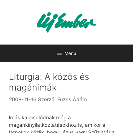
Kilépés
a
tartalomba
Menü
Liturgia: A közös és
magánimák
2008-11-16
Szerző:
Füzes Ádám
Imák kapcsolódnak még a
magánkinyilatkoztatásokhoz is, amikor a
látnokok közlik, hogy Jézus vagy Szűz Mária