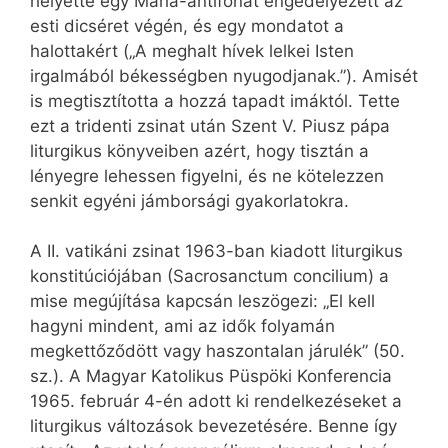
helyette egy Mária-antifónát engedélyezett az
esti dicséret végén, és egy mondatot a
halottakért („A meghalt hívek lelkei Isten
irgalmából békességben nyugodjanak.”). Amisét
is megtisztította a hozzá tapadt imáktól. Tette
ezt a tridenti zsinat után Szent V. Piusz pápa
liturgikus könyveiben azért, hogy tisztán a
lényegre lehessen figyelni, és ne kötelezzen
senkit egyéni jámborsági gyakorlatokra.
A II. vatikáni zsinat 1963-ban kiadott liturgikus
konstitúciójában (Sacrosanctum concilium) a
mise megújítása kapcsán leszögezi: „El kell
hagyni mindent, ami az idők folyamán
megkettőződött vagy haszontalan járulék” (50.
sz.). A Magyar Katolikus Püspöki Konferencia
1965. február 4-én adott ki rendelkezéseket a
liturgikus változások bevezetésére. Benne így