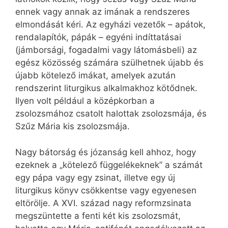
ennek vagy annak az imának a rendszeres
elmondását kéri. Az egyházi vezetők – apátok,
rendalapítók, pápák – egyéni indíttatásai
(jámborsági, fogadalmi vagy látomásbeli) az
egész közösség számára szülhetnek újabb és
újabb kötelező imákat, amelyek azután
rendszerint liturgikus alkalmakhoz kötődnek.
Ilyen volt például a középkorban a
zsolozsmához csatolt halottak zsolozsmája, és
Szűz Mária kis zsolozsmája.
Nagy bátorság és józanság kell ahhoz, hogy
ezeknek a „kötelező függelékeknek” a számát
egy pápa vagy egy zsinat, illetve egy új
liturgikus könyv csökkentse vagy egyenesen
eltörölje. A XVI. század nagy reformzsinata
megszüntette a fenti két kis zsolozsmát,