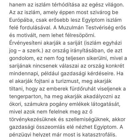
hanem az iszlám térhódítása az egész világon.
Az az iszlám, amely éppen most szivárog be
Európába, csak erősebb lesz Egyiptom iszlám
felé fordulásával. A Muzulmán Testvériség erős
és motivált, nem lehet félresöpörni.
Érvényesíteni akarják a sariját (iszlám egyházi
jog – a szerk.) az ország irányításában, de azt
gondolom, ez nem fog teljesen sikerülni, mivel a
sarijának nincsenek válaszai az ország konkrét
mindennapi, például gazdasági kérdéseire. Ha
el akarják fojtani a turizmust, meg akarják
tiltani, hogy az emberek fürdőruhát viseljenek a
tengerparton, ha meg akarják akadályozni az
ókori, számukra pogány emlékek látogatását,
mivel azok nem felelnek meg az ő
törvénykezésüknek és szellemiségüknek, akkor
gazdasági összeomlás elé nézhet Egyiptom. A
pénzügyi helyzet már most is katasztrofális.