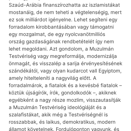
Szaúd-Arábia finanszírozhatta az iszlamistákat
mostanáig, de nem teheti a végtelenségig, mert
ez sok milliárdot igényelne. Lehet segíteni egy
forradalom kirobbantásában vagy támogatni
egy mozgalmat, de egy nyolcvanötmilliós
ország gazdaságának rendbetételét így nem
lehet megoldani. Azt gondolom, a Muzulmán
Testvériség vagy megreformálja, modernizálja
önmagát, és visszalép a sarija érvényesítésének
szándékától, vagy olyan kudarcot vall Egyiptom,
amely hitelteleníti a nagyvilág előtt. A
forradalmárok, a fiatalok és a kevésbé fiatalok –
köztük újságírók, írók, gondolkodók –, akiknek
egyébként a nagy része mozlim, visszautasítják
a Muzulmán Testvériség ideológiáját és a
szalafistákat, akik még a Testvériségnél is
rosszabbak, és laikus, demokratikus, modern
államot követelnek. Fordulóponton vagyunk, és