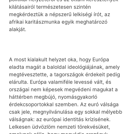
kilátásairól természetesen szintén
megkérdeztük a népszerű lelkiségi írót, az
afrikai karitászmunka egyik meghatározó
alakját.
A most kialakult helyzet oka, hogy Európa
eladta magát a baloldal ideológiájának, amely
megtévesztette, a tagországok érdekeit pedig
elárulta. Európa valamiféle levessé vált, és
országai nem képesek megvédeni magukat a
háttérben megbújó, nyomásgyakorló
érdekcsoportokkal szemben. Az euró válsága
csak jele, megnyilvánulása egy sokkal mélyebb
válságnak: az európai identitás krízisének.
Lelkesen üdvözlöm nemzeti törekvésüket,