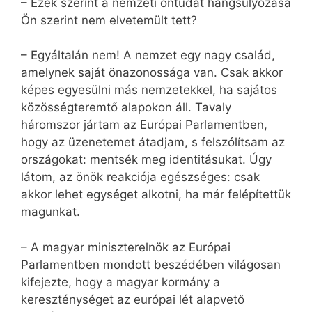
– Ezek szerint a nemzeti öntudat hangsúlyozása
Ön szerint nem elvetemült tett?
– Egyáltalán nem! A nemzet egy nagy család,
amelynek saját önazonossága van. Csak akkor
képes egyesülni más nemzetekkel, ha sajátos
közösségteremtő alapokon áll. Tavaly
háromszor jártam az Európai Parlamentben,
hogy az üzenetemet átadjam, s felszólítsam az
országokat: mentsék meg identitásukat. Úgy
látom, az önök reakciója egészséges: csak
akkor lehet egységet alkotni, ha már felépítettük
magunkat.
– A magyar miniszterelnök az Európai
Parlamentben mondott beszédében világosan
kifejezte, hogy a magyar kormány a
kereszténységet az európai lét alapvető