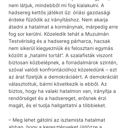
nem látjuk, mindebből mi fog kialakulni. A
hadsereg kettős játékot űz: óriási gazdasági
érdeke fűződik az irányításhoz. Nem akarja
átadni a hatalmat a kormánynak, márpedig erre
fog sor kerülni. Közeledik tehát a Muzulmán
Testvériség és a hadsereg párharca, hacsak
nem sikerül kiegyezniük és felosztani egymás
között a „hatalmi tortát”. A szalafisták viszont
biztosan közbelépnek, a forradalmárok szintén,
szóval valódi konfrontációhoz közeledünk – ezt
az árat fizetjük a demokráciáért. A demokráciát
választottuk, bármi következik is ebből. Az
biztos, hogy ha valaki hatalmon van, irányítja a
rendőrséget és a hadsereget, erősnek érzi
magát, és el tudja hallgattatni a többieket.
– Meg lehet gátolni az iszlamista hatalmat
abban, hogy a keresztényeket üldözze a