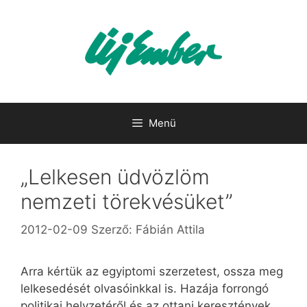
Kilépés
a
tartalomba
Menü
„Lelkesen üdvözlöm
nemzeti törekvésüket”
2012-02-09
Szerző:
Fábián Attila
Arra kértük az egyiptomi szerzetest, ossza meg
lelkesedését olvasóinkkal is. Hazája forrongó
politikai helyzetéről és az ottani keresztények