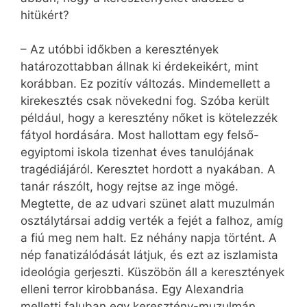
hitükért?
– Az utóbbi időkben a keresztények
határozottabban állnak ki érdekeikért, mint
korábban. Ez pozitív változás. Mindemellett a
kirekesztés csak növekedni fog. Szóba került
például, hogy a keresztény nőket is kötelezzék
fátyol hordására. Most hallottam egy felső-
egyiptomi iskola tizenhat éves tanulójának
tragédiájáról. Keresztet hordott a nyakában. A
tanár rászólt, hogy rejtse az inge mögé.
Megtette, de az udvari szünet alatt muzulmán
osztálytársai addig verték a fejét a falhoz, amíg
a fiú meg nem halt. Ez néhány napja történt. A
nép fanatizálódását látjuk, és ezt az iszlamista
ideológia gerjeszti. Küszöbön áll a keresztények
elleni terror kirobbanása. Egy Alexandria
melletti faluban egy keresztény-muzulmán