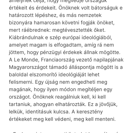
amelynek célja, hogy megvédje országuk
értékeit és érdekeit. Önöknek volt bátorságuk e
határozott lépéshez, és más nemzetek
bizonyára hamarosan követni fogják önöket,
mert ráébrednek: megtévesztették őket.
Kiábrándulnak e szép európai ideológiából,
amelyet magam is elfogadtam, amíg rá nem
jöttem, hogy pénzügyi érdekek állnak mögötte.
A Le Monde, Franciaország vezető napilapjának
Magyarországot támadó álláspontja mögött is a
baloldal elszomorító ideológiáját lehet
felismerni. Egy újság nem engedheti meg
magának, hogy ilyen módon megítéljen egy
országot. Önöknek reagálniuk kell, ki kell
tartaniuk, ahogyan elhatározták. Ez a jövőjük,
lelkük, identitásuk kulcsa. A keresztény
értékeket meg kell védeni, meg kell menteni.