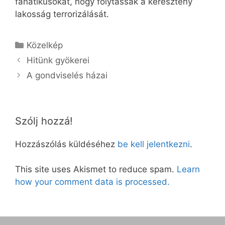
fanatikusokat, hogy folytassák a keresztény
lakosság terrorizálását.
Kategória
Közelkép
Hitünk gyökerei
A gondviselés házai
Szólj hozzá!
Hozzászólás küldéséhez
be kell jelentkezni
.
This site uses Akismet to reduce spam.
Learn
how your comment data is processed.