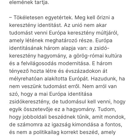
elemének tartja.
– Tökéletesen egyetértek. Meg kell őrizni a
keresztény identitást. Az unió nem akar
tudomást venni Európa keresztény múltjáról,
amely létének meghatározó része. Európa
identitásának három alapja van: a zsidó-
keresztény hagyomány, a görög-római kultúra
és a felvilágosodás modernitása. E három
tényező hozta létre és évszázadokon át
mélyrehatóan alakította Európát. Hazudunk, ha
nem veszünk tudomást erről. Nem arról van
szó, hogy a mai Európa identitása
zsidókeresztény, de tudomásul kell venni, hogy
egyik összetevője ez a hagyomány. Tudom,
hogy jobboldali beszédnek tűnik, amit mondok,
de számomra az igazság kimondása a fontos,
és nem a politikailag korrekt beszéd, amely