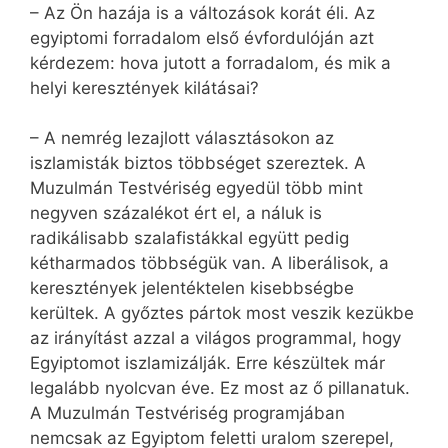
– Az Ön hazája is a változások korát éli. Az
egyiptomi forradalom első évfordulóján azt
kérdezem: hova jutott a forradalom, és mik a
helyi keresztények kilátásai?
– A nemrég lezajlott választásokon az
iszlamisták biztos többséget szereztek. A
Muzulmán Testvériség egyedül több mint
negyven százalékot ért el, a náluk is
radikálisabb szalafistákkal együtt pedig
kétharmados többségük van. A liberálisok, a
keresztények jelentéktelen kisebbségbe
kerültek. A győztes pártok most veszik kezükbe
az irányítást azzal a világos programmal, hogy
Egyiptomot iszlamizálják. Erre készültek már
legalább nyolcvan éve. Ez most az ő pillanatuk.
A Muzulmán Testvériség programjában
nemcsak az Egyiptom feletti uralom szerepel,