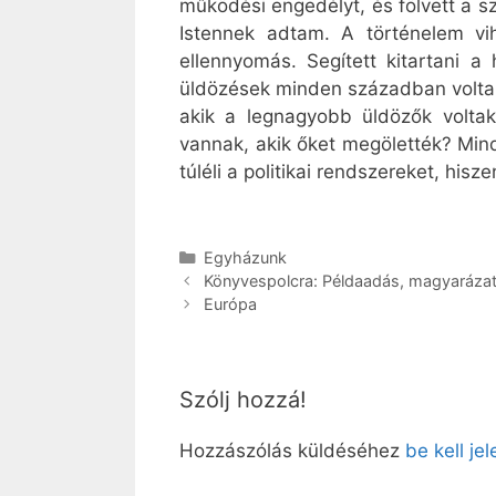
működési engedélyt, és fölvett a 
Istennek adtam. A történelem vi
ellennyomás. Segített kitartani 
üldözések minden században voltak
akik a legnagyobb üldözők volta
vannak, akik őket megölették? Min
túléli a politikai rendszereket, his
Kategória
Egyházunk
Könyvespolcra: Példaadás, magyarázat
Európa
Szólj hozzá!
Hozzászólás küldéséhez
be kell je