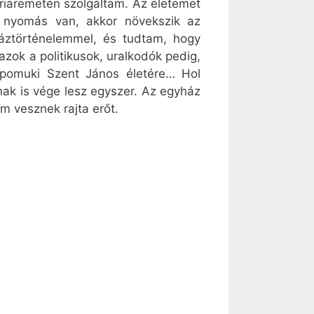
riaremetén szolgáltam. Az életemet
a nyomás van, akkor növekszik az
háztörténelemmel, és tudtam, hogy
ok a politikusok, uralkodók pedig,
epomuki Szent János életére… Hol
ak is vége lesz egyszer. Az egyház
em vesznek rajta erőt.