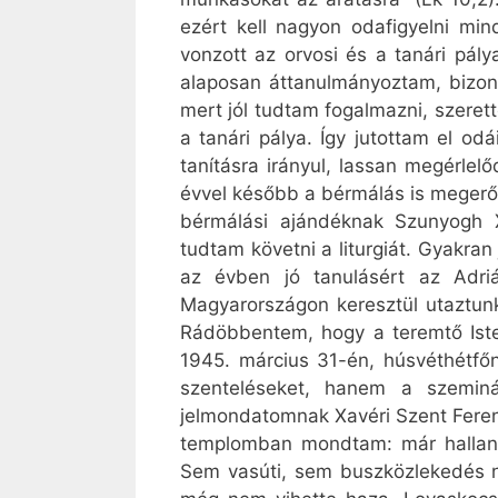
ezért kell nagyon odafigyelni min
vonzott az orvosi és a tanári pály
alaposan áttanulmányoztam, bizony
mert jól tudtam fogalmazni, szeret
a tanári pálya. Így jutottam el o
tanításra irányul, lassan megérle
évvel később a bérmálás is megerősí
bérmálási ajándéknak Szunyogh X
tudtam követni a liturgiát. Gyakr
az évben jó tanulásért az Adriá
Magyarországon keresztül utaztunk
Rádöbbentem, hogy a teremtő Iste
1945. március 31-én, húsvéthétf
szenteléseket, hanem a szeminá
jelmondatomnak Xavéri Szent Ferenc
templomban mondtam: már hallani l
Sem vasúti, sem buszközlekedés ne