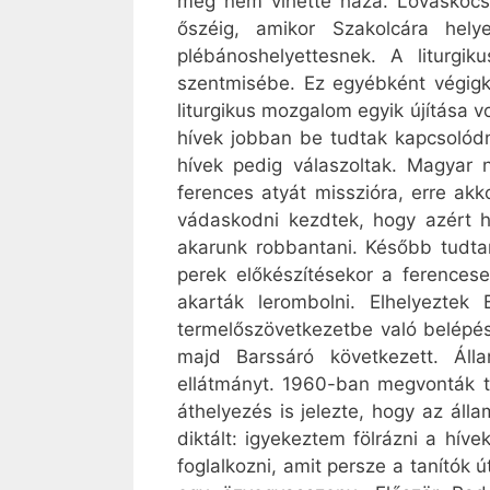
még nem vihette haza. Lovaskocsij
őszéig, amikor Szakolcára hely
plébánoshelyettesnek. A liturgi
szentmisébe. Ez egyébként végigk
liturgikus mozgalom egyik újítása v
hívek jobban be tudtak kapcsolódn
hívek pedig válaszoltak. Magyar
ferences atyát misszióra, erre akko
vádaskodni kezdtek, hogy azért h
akarunk robbantani. Később tudta
perek előkészítésekor a ferencese
akarták lerombolni. Elhelyeztek
termelőszövetkezetbe való belépés
majd Barssáró következett. Ál
ellátmányt. 1960-ban megvonták t
áthelyezés is jelezte, hogy az ál
diktált: igyekeztem fölrázni a hív
foglalkozni, amit persze a tanítók