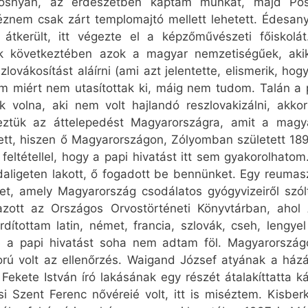
dosnyán, az erdészetben kaptam munkát, majd Pös
znem csak zárt templomajtó mellett lehetett. Édesan
erült, itt végezte el a képzőművészeti főiskolát
ok következtében azok a magyar nemzetiségűek, ak
szlovákosítást aláírni (ami azt jelentette, elismerik, hog
m miért nem utasítottak ki, máig nem tudom. Talán a 
 volna, aki nem volt hajlandó reszlovakizálni, akkor
ztük az áttelepedést Magyarországra, amit a magy
ett, hiszen ő Magyarországon, Zólyomban született 1
eltétellel, hogy a papi hivatást itt sem gyakorolhatom
ligeten lakott, ő fogadott be bennünket. Egy reumas
et, amely Magyarország csodálatos gyógyvizeiről szó
azott az Országos Orvostörténeti Könyvtárban, ahol 
ítottam latin, német, francia, szlovák, cseh, lengyel
de a papi hivatást soha nem adtam föl. Magyarország
orú volt az ellenőrzés. Waigand József atyának a ház
Fekete István író lakásának egy részét átalakíttatta k
si Szent Ferenc nővéreié volt, itt is miséztem. Kisbe