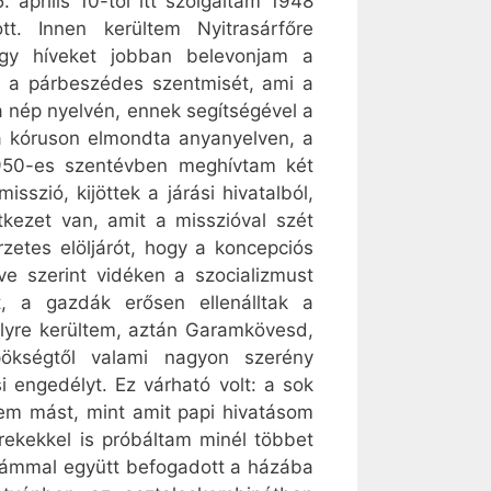
április 10-től itt szolgáltam 1948
t. Innen kerültem Nyitrasárfőre
hogy híveket jobban belevonjam a
m a párbeszédes szentmisét, ami a
 a nép nyelvén, ennek segítségével a
 a kóruson elmondta anyanyelven, a
1950-es szentévben meghívtam két
sszió, kijöttek a járási hivatalból,
kezet van, amit a misszióval szét
etes elöljárót, hogy a koncepciós
ve szerint vidéken a szocializmust
t, a gazdák erősen ellenálltak a
elyre kerültem, aztán Garamkövesd,
ökségtől valami nagyon szerény
engedélyt. Ez várható volt: a sok
tem mást, mint amit papi hivatásom
erekekkel is próbáltam minél többet
anyámmal együtt befogadott a házába