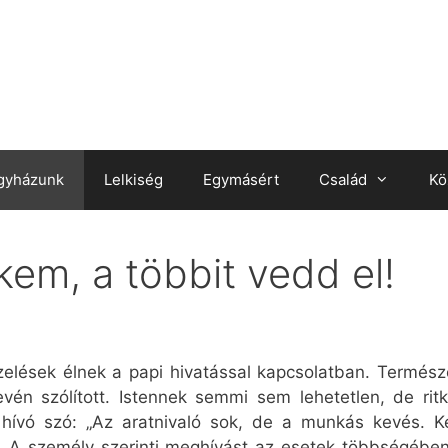
gyházunk
Lelkiség
Egymásért
Család
Kö
kem, a többit vedd el!
lések élnek a papi hivatással kapcsolatban. Termész
én szólított. Istennek semmi sem lehetetlen, de rit
hívó szó: „Az aratnivaló sok, de a munkás kevés. Ké
). A személy szerinti meghívást az esetek többségébe