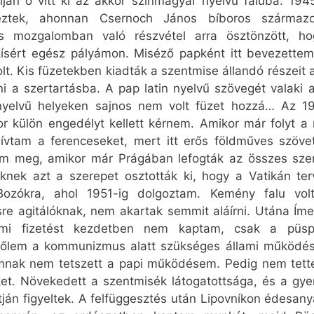
án ő vitt ki az akkor színmagyar nyelvű faluba. 1945. 
eztek, ahonnan Csernoch János bíboros származot
kus mozgalomban való részvétel arra ösztönzött, 
ísért egész pályámon. Miséző papként itt bevezette
olt. Kis füzetekben kiadták a szentmise állandó részeit
i a szertartásba. A pap latin nyelvű szövegét valaki
 nyelvű helyeken sajnos nem volt füzet hozzá… Az 
r külön engedélyt kellett kérnem. Amikor már folyt a mi
ívtam a ferenceseket, mert itt erős földműves szövet
m meg, amikor már Prágában lefogták az összes szerz
knek azt a szerepet osztották ki, hogy a Vatikán ter
 Bozókra, ahol 1951-ig dolgoztam. Kemény falu vol
re agitálóknak, nem akartak semmit aláírni. Utána Ím
lami fizetést kezdetben nem kaptam, csak a püsp
őlem a kommunizmus alatt szükséges állami működési 
lamnak nem tetszett a papi működésem. Pedig nem tet
eket. Növekedett a szentmisék látogatottsága, és a gy
 útján figyeltek. A felfüggesztés után Lipovníkon édes