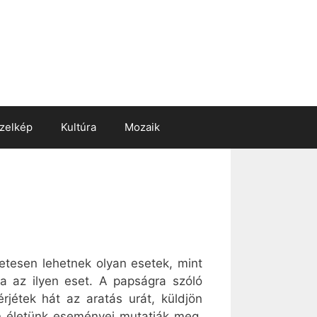
zelkép
Kultúra
Mozaik
etesen lehetnek olyan esetek, mint
ka az ilyen eset. A papságra szóló
rjétek hát az aratás urát, küldjön
n életünk eseményei mutatják meg,