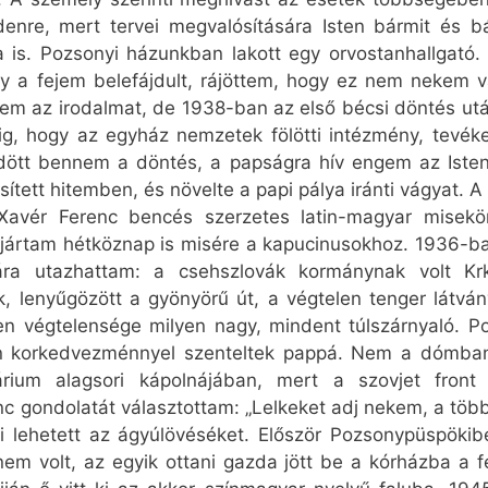
denre, mert tervei megvalósítására Isten bármit és bá
a is. Pozsonyi házunkban lakott egy orvostanhallgató.
 a fejem belefájdult, rájöttem, hogy ez nem nekem va
tem az irodalmat, de 1938-ban az első bécsi döntés után
dáig, hogy az egyház nemzetek fölötti intézmény, tevék
lődött bennem a döntés, a papságra hív engem az Iste
tett hitemben, és növelte a papi pálya iránti vágyat. A
avér Ferenc bencés szerzetes latin-magyar misekö
an jártam hétköznap is misére a kapucinusokhoz. 193
ra utazhattam: a csehszlovák kormánynak volt Krk 
, lenyűgözött a gyönyörű út, a végtelen tenger látvá
n végtelensége milyen nagy, mindent túlszárnyaló. Po
őn korkedvezménnyel szenteltek pappá. Nem a dómban
rium alagsori kápolnájában, mert a szovjet front
 gondolatát választottam: „Lelkeket adj nekem, a több
ehetett az ágyúlövéséket. Először Pozsonypüspökibe 
m volt, az egyik ottani gazda jött be a kórházba a fe