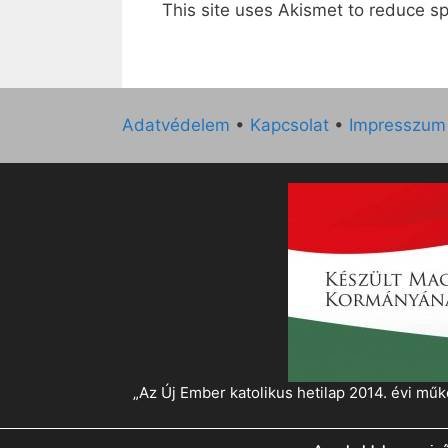
This site uses Akismet to reduce 
Adatvédelem
•
Kapcsolat
•
Impresszum
„Az Új Ember katolikus hetilap 2014. évi 