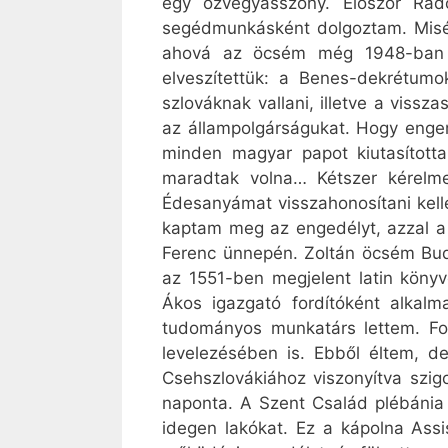
egy özvegyasszony. Először Ra
segédmunkásként dolgoztam. Misé
ahová az öcsém még 1948-ban átk
elveszítettük: a Benes-dekrétum
szlováknak vallani, illetve a vissza
az állampolgárságukat. Hogy enge
minden magyar papot kiutasítottak
maradtak volna… Kétszer kérelme
Édesanyámat visszahonosítani kell
kaptam meg az engedélyt, azzal a f
Ferenc ünnepén. Zoltán öcsém Buda
az 1551-ben megjelent latin könyv
Ákos igazgató fordítóként alkalm
tudományos munkatárs lettem. Ford
levelezésében is. Ebből éltem, 
Csehszlovákiához viszonyítva szig
naponta. A Szent Család plébánia 
idegen lakókat. Ez a kápolna Assi