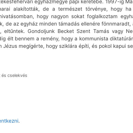
székesfehérvári egyházmegye papi keretébe. 1997-ig Má
harai alakították, de a természet törvénye, hogy h
a hivatásomban, hogy nagyon sokat foglalkoztam egy
, de az egyház minden támadás ellenére fönnmaradt, az
k, eltűntek. Gondoljunk Becket Szent Tamás vagy N
dig élt bennem a remény, hogy a kommunista diktatúrán
zen Jézus megígérte, hogy sziklára építi, és pokol kapui s
 és cselekvés
lentkezni
.