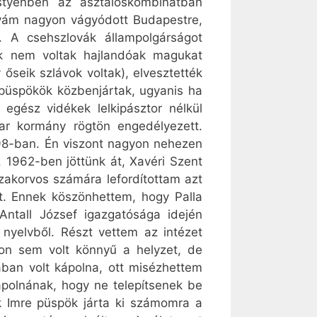
tyénben az asztaloskombinátban
yám nagyon vágyódott Budapestre,
. A csehszlovák állampolgárságot
ik nem voltak hajlandóak magukat
y őseik szlávok voltak), elvesztették
püspökök közbenjártak, ugyanis ha
 egész vidékek lelkipásztor nélkül
ar kormány rögtön engedélyezett.
898-ban. Én viszont nagyon nehezen
. 1962-ben jöttünk át, Xavéri Szent
zakorvos számára lefordítottam azt
lt. Ennek köszönhettem, hogy Palla
Antall József igazgatósága idején
 nyelvből. Részt vettem az intézet
on sem volt könnyű a helyzet, de
ában volt kápolna, ott misézhettem
ápolnának, hogy ne telepítsenek be
rk Imre püspök járta ki számomra a