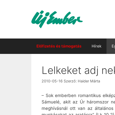
Kilépés
a
tartalomba
Előfizetés és támogatás
Hírek
E
Lelkeket adj ne
2010-05-16
Szerző:
Haider Márta
– Sok emberben romantikus elképze
Sámuelé, akit az Úr háromszor nev
meghívásnál ott van az általános 
munkásokat az aratásra” (Lk 10,2