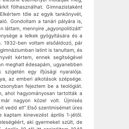
rkit fölhasználhat. Gimnazistaként
 Elkértem tőle az egyik tankönyvét,
ló. Gondoltam a tanári pályára is,
 láttam, mennyire „agyonpolitizált”
enysége a lelkek gyógyítására és a
n. 1932-ben voltam elsőáldozó, pár
 gimnáziumban latint is tanultam, és
nyvét kértem, ennek segítségével
6-ban meghalt édesapám, ugyanebben
szigetén egy ifjúsági nyaralója.
nya, az emberi alkotások szépsége.
zsonyban fejeztem be a teológiát.
, ahol hagyományosan tartották a
 már nagyon közel volt. Újmisés
it vedd el!” Első szentmisémet üres
kaptam kinevezést április 1-jétől.
leségéért, aki gyermeket szült, de