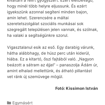
kiváltani a felírt gyógyszert. Ezért életbevágó,
hogy minél több helyre eljussunk. És ezért
igyekszünk azonnal segíteni minden bajon,
amin lehet. Szerencsére a máltai
szeretetszolgálat szociális munkásai sok
szegregált településen jelen vannak, és szólnak,
ha valaki a segítségünkre szorul.
Vigasztalanul esik az eső. Egy darabig várunk,
hátha alábbhagy, de húsz perc után kiderül,
hiába. Ez a kitartó, őszi fajtából való. „Nagyon
beázott a sátram az éjjel” – panaszolja Ádám úr,
amint elhalad mellettünk, és átható pillantást
vet ránk új szemüvege mögül.
Fotó: Kissimon István
Kategória
Egymásért