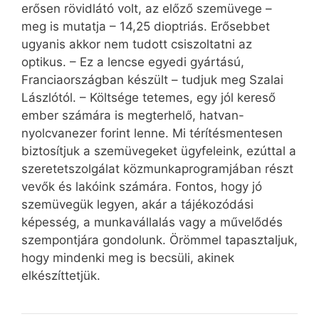
erősen rövidlátó volt, az előző szemüvege –
meg is mutatja – 14,25 dioptriás. Erősebbet
ugyanis akkor nem tudott csiszoltatni az
optikus. – Ez a lencse egyedi gyártású,
Franciaországban készült – tudjuk meg Szalai
Lászlótól. – Költsége tetemes, egy jól kereső
ember számára is megterhelő, hatvan-
nyolcvanezer forint lenne. Mi térítésmentesen
biztosítjuk a szemüvegeket ügyfeleink, ezúttal a
szeretetszolgálat közmunkaprogramjában részt
vevők és lakóink számára. Fontos, hogy jó
szemüvegük legyen, akár a tájékozódási
képesség, a munkavállalás vagy a művelődés
szempontjára gondolunk. Örömmel tapasztaljuk,
hogy mindenki meg is becsüli, akinek
elkészíttetjük.