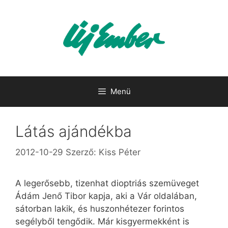
Kilépés
a
tartalomba
Menü
Látás ajándékba
2012-10-29
Szerző:
Kiss Péter
A legerősebb, tizenhat dioptriás szemüveget
Ádám Jenő Tibor kapja, aki a Vár oldalában,
sátorban lakik, és huszonhétezer forintos
segélyből tengődik. Már kisgyermekként is