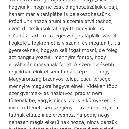
hagyjunk”, hogy ne csak diagnosztizáljuk a bajt,
hanem már a terápiába is belekezdhessünk.
Próbálunk hozzájárulni a szemléletváltáshoz,
ezért dietetikusokkal együtt megyünk, és
előadást tartunk az egészséges táplálkozásról.
Fogkefét, fogkrémet is viszünk, és megtanítjuk a
gyerekeknek, hogyan kell fogat mosni, de főleg
azt hangsúlyozzuk, mennyire fontos, hogy
egyáltalán mossanak fogat. A szerencsésebb
régiókban élők el sem tudják képzelni, hogy
Magyarország bizonyos települései, térségei
mennyire magukra hagyva élnek. Vidéken több
ezer gyermek- és háziorvosi praxist nem
töltenek be, vagyis nincs orvos a környéken. S
mivel rettenetesen szegények az emberek, nem
tudnak elutazni az orvoshoz, ha pedig nagy
nehezen mégis elkerülnek hozzá, nincs pénzük