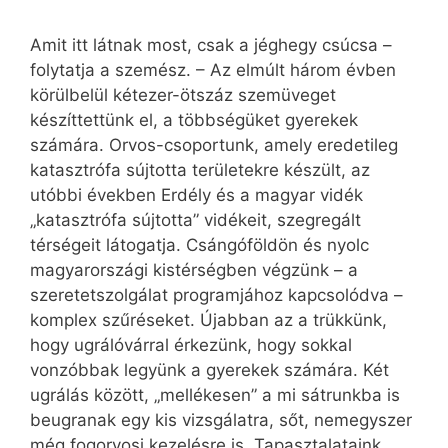
Amit itt látnak most, csak a jéghegy csúcsa –
folytatja a szemész. – Az elmúlt három évben
körülbelül kétezer-ötszáz szemüveget
készíttettünk el, a többségüket gyerekek
számára. Orvos-csoportunk, amely eredetileg
katasztrófa sújtotta területekre készült, az
utóbbi években Erdély és a magyar vidék
„katasztrófa sújtotta” vidékeit, szegregált
térségeit látogatja. Csángóföldön és nyolc
magyarországi kistérségben végzünk – a
szeretetszolgálat programjához kapcsolódva –
komplex szűréseket. Újabban az a trükkünk,
hogy ugrálóvárral érkezünk, hogy sokkal
vonzóbbak legyünk a gyerekek számára. Két
ugrálás között, „mellékesen” a mi sátrunkba is
beugranak egy kis vizsgálatra, sőt, nemegyszer
még fogorvosi kezelésre is. Tapasztalataink