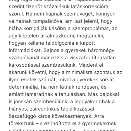
szerint tizenöt százalékuk látáskorrekcióra
szorul. Ha nem kapnak szemüveget, könnyen
válhatnak tompalátóvá, ami azt jelenti, hogy
hiába korrigálják később a szemproblémát, az
agy képtelen alkalmazkodni, megtanulni,
hogyan kellene feldolgoznia a kapott
információkat. Sajnos a gyerekek háromnégy
százalékánál már ezzel a visszafordíthatatlan
károsodással szembesülünk. Mindent el
akarunk követni, hogy a minimálisra szorítsuk az
ilyen esetek számát, mivel a gyerekek sorsát
determinálja, ha nem látnak rendesen, és
emiatt lemaradnak a tanulásban. Más bajokkal
is jócskán szembesülünk: a leggyakoribbak a
hiányos, zsírcentrikus táplálkozással
összefüggő káros következmények. Arra
törekszünk – s ez indította el a gyermekeknek
szánt szemüvegprogramot is –, hogy „nyomot