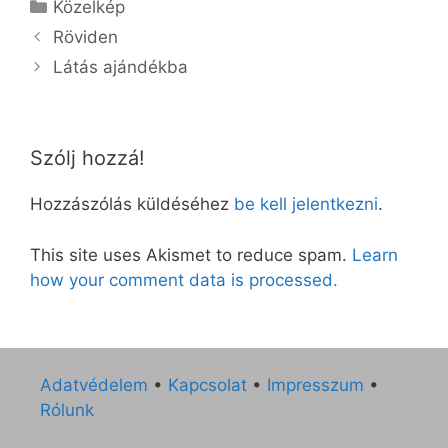
Kategória
Közelkép
Röviden
Látás ajándékba
Szólj hozzá!
Hozzászólás küldéséhez
be kell jelentkezni
.
This site uses Akismet to reduce spam.
Learn
how your comment data is processed.
Adatvédelem
•
Kapcsolat
•
Impresszum
•
Rólunk