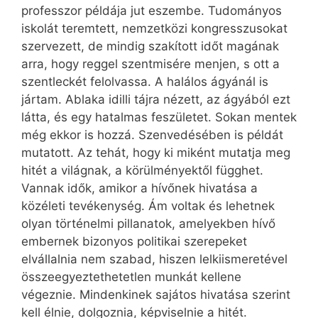
professzor példája jut eszembe. Tudományos
iskolát teremtett, nemzetközi kongresszusokat
szervezett, de mindig szakított időt magának
arra, hogy reggel szentmisére menjen, s ott a
szentleckét felolvassa. A halálos ágyánál is
jártam. Ablaka idilli tájra nézett, az ágyából ezt
látta, és egy hatalmas feszületet. Sokan mentek
még ekkor is hozzá. Szenvedésében is példát
mutatott. Az tehát, hogy ki miként mutatja meg
hitét a világnak, a körülményektől függhet.
Vannak idők, amikor a hívőnek hivatása a
közéleti tevékenység. Ám voltak és lehetnek
olyan történelmi pillanatok, amelyekben hívő
embernek bizonyos politikai szerepeket
elvállalnia nem szabad, hiszen lelkiismeretével
összeegyeztethetetlen munkát kellene
végeznie. Mindenkinek sajátos hivatása szerint
kell élnie, dolgoznia, képviselnie a hitét.