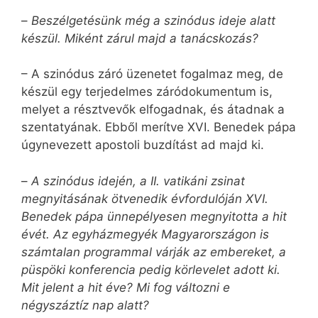
–
Beszélgetésünk még a szinódus ideje alatt
készül. Miként zárul majd a tanácskozás?
– A szinódus záró üzenetet fogalmaz meg, de
készül egy terjedelmes záródokumentum is,
melyet a résztvevők elfogadnak, és átadnak a
szentatyának. Ebből merítve XVI. Benedek pápa
úgynevezett apostoli buzdítást ad majd ki.
–
A szinódus idején, a II. vatikáni zsinat
megnyitásának ötvenedik évfordulóján XVI.
Benedek pápa ünnepélyesen megnyitotta a hit
évét. Az egyházmegyék Magyarországon is
számtalan programmal várják az embereket, a
püspöki konferencia pedig körlevelet adott ki.
Mit jelent a hit éve? Mi fog változni e
négyszáztíz nap alatt?