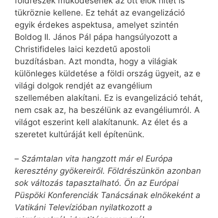
földrészek működésének az ott élők hitét is
tükröznie kellene. Ez tehát az evangelizáció
egyik érdekes aspektusa, amelyet szintén
Boldog II. János Pál pápa hangsúlyozott a
Christifideles laici kezdetű apostoli
buzdításban. Azt mondta, hogy a világiak
különleges küldetése a földi ország ügyeit, az e
világi dolgok rendjét az evangélium
szellemében alakítani. Ez is evangelizáció tehát,
nem csak az, ha beszélünk az evangéliumról. A
világot eszerint kell alakítanunk. Az élet és a
szeretet kultúráját kell építenünk.
–
Számtalan vita hangzott már el Európa
keresztény gyökereiről. Földrészünkön azonban
sok változás tapasztalható. Ön az Európai
Püspöki Konferenciák Tanácsának elnökeként a
Vatikáni Televízióban nyilatkozott a