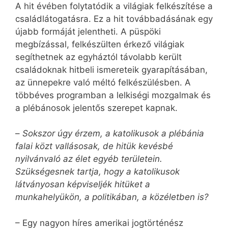
A hit évében folytatódik a világiak felkészítése a
családlátogatásra. Ez a hit továbbadásának egy
újabb formáját jelentheti. A püspöki
megbízással, felkészülten érkező világiak
segíthetnek az egyháztól távolabb került
családoknak hitbeli ismereteik gyarapításában,
az ünnepekre való méltó felkészülésben. A
többéves programban a lelkiségi mozgalmak és
a plébánosok jelentős szerepet kapnak.
–
Sokszor úgy érzem, a katolikusok a plébánia
falai közt vallásosak, de hitük kevésbé
nyilvánvaló az élet egyéb területein.
Szükségesnek tartja, hogy a katolikusok
látványosan képviseljék hitüket a
munkahelyükön, a politikában, a közéletben is?
– Egy nagyon híres amerikai jogtörténész