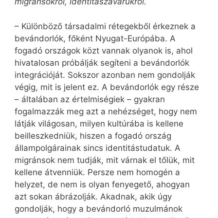
migránsokról, identitászavarukról.
– Különböző társadalmi rétegekből érkeznek a
bevándorlók, főként Nyugat-Európába. A
fogadó országok közt vannak olyanok is, ahol
hivatalosan próbálják segíteni a bevándorlók
integrációját. Sokszor azonban nem gondolják
végig, mit is jelent ez. A bevándorlók egy része
– általában az értelmiségiek – gyakran
fogalmazzák meg azt a nehézséget, hogy nem
látják világosan, milyen kultúrába is kellene
beilleszkedniük, hiszen a fogadó ország
állampolgárainak sincs identitástudatuk. A
migránsok nem tudják, mit várnak el tőlük, mit
kellene átvenniük. Persze nem homogén a
helyzet, de nem is olyan fenyegető, ahogyan
azt sokan ábrázolják. Akadnak, akik úgy
gondolják, hogy a bevándorló muzulmánok