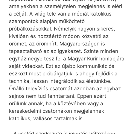
amelyekben a személytelen megjelenés is eléri
a célját. A világ tele van a médiát katolikus
szempontok alapján működtető
próbálkozásokkal. Némelyik nagyon sikeres,
kiválóan és hozzáértő módon közvetíti az
örömet, az örömhírt. Magyarországon is
tapasztalható ez az igyekezet. Szinte minden
egyházmegye tesz fel a Magyar Kurír honlapjára
saját videókat. Ezt az újabb kommunikációs
eszközt most próbálgatjuk, s ahogy fejlődik a
technika, lassan integrálódik az életünkbe.
Önálló televíziós csatornát azonban az egyház
sajnos nem tud fenntartani. Éppen ezért
örülünk annak, ha a köztévében vagy a
kereskedelmi csatornákon megjelennek
katolikus, vallásos tartalmak is.
–
A család szerkezete is jelentős változáson