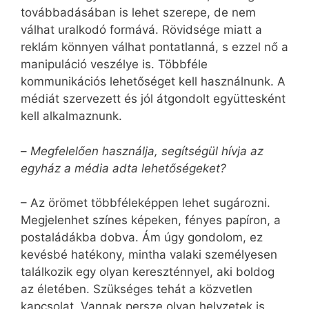
továbbadásában is lehet szerepe, de nem
válhat uralkodó formává. Rövidsége miatt a
reklám könnyen válhat pontatlanná, s ezzel nő a
manipuláció veszélye is. Többféle
kommunikációs lehetőséget kell használnunk. A
médiát szervezett és jól átgondolt együttesként
kell alkalmaznunk.
–
Megfelelően használja, segítségül hívja az
egyház a média adta lehetőségeket?
– Az örömet többféleképpen lehet sugározni.
Megjelenhet színes képeken, fényes papíron, a
postaládákba dobva. Ám úgy gondolom, ez
kevésbé hatékony, mintha valaki személyesen
találkozik egy olyan kereszténnyel, aki boldog
az életében. Szükséges tehát a közvetlen
kapcsolat. Vannak persze olyan helyzetek is,