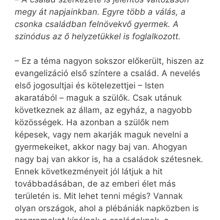
megy át napjainkban. Egyre több a válás, a
csonka családban felnövekvő gyermek. A
szinódus az ő helyzetükkel is foglalkozott.
– Ez a téma nagyon sokszor előkerült, hiszen az
evangelizáció első színtere a család. A nevelés
első jogosultjai és kötelezettjei – Isten
akaratából – maguk a szülők. Csak utánuk
következnek az állam, az egyház, a nagyobb
közösségek. Ha azonban a szülők nem
képesek, vagy nem akarják maguk nevelni a
gyermekeiket, akkor nagy baj van. Ahogyan
nagy baj van akkor is, ha a családok szétesnek.
Ennek következményeit jól látjuk a hit
továbbadásában, de az emberi élet más
területén is. Mit lehet tenni mégis? Vannak
olyan országok, ahol a plébániák napközben is