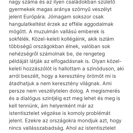
nagy száma és az ilyen családokban születő
gyermekek magas aránya szörnyű veszélyt
jelent Európára. Jómagam sokszor csak
hangulatkeltést érzek az efféle aggodalmak
mögött. A muzulmán vallású emberek is
sokfélék. Közel-keleti kollégáink, akik iszlám
többségű országokban élnek, valóban sok
nehézségről számolnak be, de rengeteg
példáját látják az elfogadásnak is. Olyan közel-
keleti hozzászólót is hallottam a szinóduson, aki
arról beszélt, hogy a keresztény örömöt mi is
átadhatjuk a nem keresztény világnak. Ami
persze nem veszélytelen dolog. A megismerés
és a dialógus szintjéig ezt meg lehet és meg is
kell tennünk, ám helyenként már az
istentisztelet végzése is komoly problémát
jelent. Ezekre az országokra mondjuk azt, hogy
nincs vallásszabadság. Ahol az istentisztelet