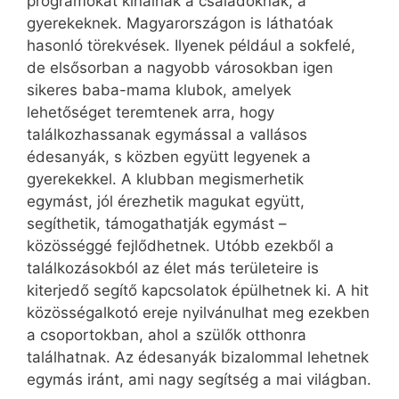
programokat kínálnak a családoknak, a
gyerekeknek. Magyarországon is láthatóak
hasonló törekvések. Ilyenek például a sokfelé,
de elsősorban a nagyobb városokban igen
sikeres baba-mama klubok, amelyek
lehetőséget teremtenek arra, hogy
találkozhassanak egymással a vallásos
édesanyák, s közben együtt legyenek a
gyerekekkel. A klubban megismerhetik
egymást, jól érezhetik magukat együtt,
segíthetik, támogathatják egymást –
közösséggé fejlődhetnek. Utóbb ezekből a
találkozásokból az élet más területeire is
kiterjedő segítő kapcsolatok épülhetnek ki. A hit
közösségalkotó ereje nyilvánulhat meg ezekben
a csoportokban, ahol a szülők otthonra
találhatnak. Az édesanyák bizalommal lehetnek
egymás iránt, ami nagy segítség a mai világban.