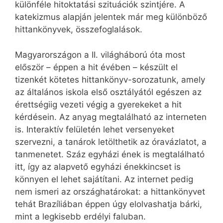
különféle hitoktatási szituációk szintjére. A
katekizmus alapján jelentek már meg különböző
hittankönyvek, összefoglalások.
Magyarországon a II. világháború óta most
először – éppen a hit évében – készült el
tizenkét kötetes hittankönyv-sorozatunk, amely
az általános iskola első osztályától egészen az
érettségiig vezeti végig a gyerekeket a hit
kérdésein. Az anyag megtalálható az interneten
is. Interaktív felületén lehet versenyeket
szervezni, a tanárok letölthetik az óravázlatot, a
tanmenetet. Száz egyházi ének is megtalálható
itt, így az alapvető egyházi énekkincset is
könnyen el lehet sajátítani. Az internet pedig
nem ismeri az országhatárokat: a hittankönyvet
tehát Brazíliában éppen úgy elolvashatja bárki,
mint a legkisebb erdélyi faluban.