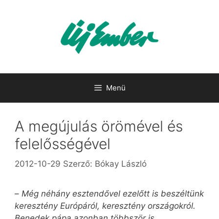
Kilépés
a
tartalomba
Menü
A megújulás örömével és
felelősségével
2012-10-29
Szerző:
Bókay László
–
Még néhány esztendővel ezelőtt is beszéltünk
keresztény Európáról, keresztény országokról.
Benedek pápa azonban többször is