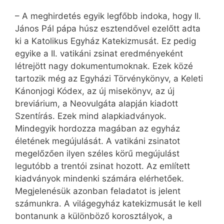
– A meghirdetés egyik legfőbb indoka, hogy II.
János Pál pápa húsz esztendővel ezelőtt adta
ki a Katolikus Egyház Katekizmusát. Ez pedig
egyike a II. vatikáni zsinat eredményeként
létrejött nagy dokumentumoknak. Ezek közé
tartozik még az Egyházi Törvénykönyv, a Keleti
Kánonjogi Kódex, az új misekönyv, az új
breviárium, a Neovulgáta alapján kiadott
Szentírás. Ezek mind alapkiadványok.
Mindegyik hordozza magában az egyház
életének megújulását. A vatikáni zsinatot
megelőzően ilyen széles körű megújulást
legutóbb a trentói zsinat hozott. Az említett
kiadványok mindenki számára elérhetőek.
Megjelenésük azonban feladatot is jelent
számunkra. A világegyház katekizmusát le kell
bontanunk a különböző korosztályok, a