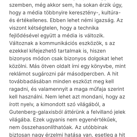
szemben, még akkor sem, ha sokan érzik úgy,
hogy a média többnyire keresztény-, kultúra-
és értékellenes. Ebben lehet némi igazság. Az
viszont kétségtelen, hogy a technika
fejlődésével együtt a média is változik.
Változnak a kommunikációs eszközök, s az
ezekkel kifejezhető tartalmak is, hiszen
bizonyos módon csak bizonyos dolgokat lehet
közölni. Más ötven oldalt írni egy könyvbe, mint
reklámot sugározni pár másodpercben. A hit
továbbadásában minden eszközt meg kell
ragadni, és valamennyit a maga műfaja szerint
kell használni. Nem lehet azt mondani, hogy az
írott nyelv, a kimondott szó világából, a
Gutenberg-galaxisból áttérünk a felvillanó jelek
világába. Ezek ugyanis nem egyenértékűek,
nem összehasonlíthatóak. Az utóbbinak
biztosan nagy érzelmi hatása van, esetleg a hit