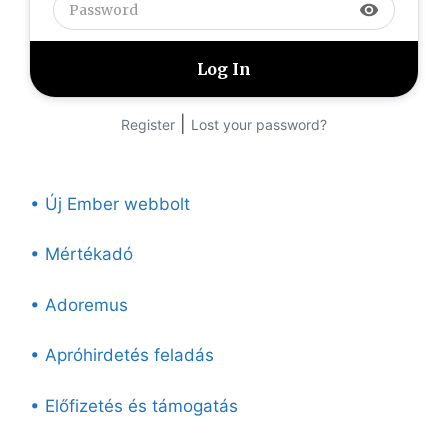
visibility
|
Register
Lost your password?
• Új Ember webbolt
• Mértékadó
• Adoremus
• Apróhirdetés feladás
• Előfizetés és támogatás