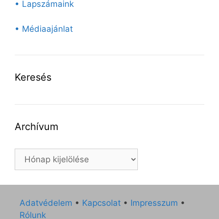
• Lapszámaink
• Médiaajánlat
Keresés
Archívum
Archívum
Adatvédelem
•
Kapcsolat
•
Impresszum
•
Rólunk