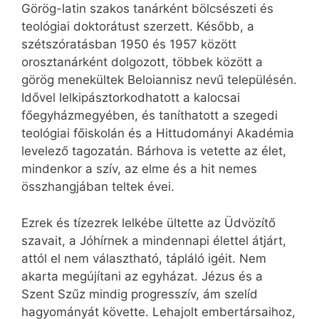
Görög-latin szakos tanárként bölcsészeti és
teológiai doktorátust szerzett. Később, a
szétszóratásban 1950 és 1957 között
orosztanárként dolgozott, többek között a
görög menekültek Beloiannisz nevű településén.
Idővel lelkipásztorkodhatott a kalocsai
főegyházmegyében, és taníthatott a szegedi
teológiai főiskolán és a Hittudományi Akadémia
levelező tagozatán. Bárhova is vetette az élet,
mindenkor a szív, az elme és a hit nemes
összhangjában teltek évei.
Ezrek és tízezrek lelkébe ültette az Üdvözítő
szavait, a Jóhírnek a mindennapi élettel átjárt,
attól el nem választható, tápláló igéit. Nem
akarta megújítani az egyházat. Jézus és a
Szent Szűz mindig progresszív, ám szelíd
hagyományát követte. Lehajolt embertársaihoz,