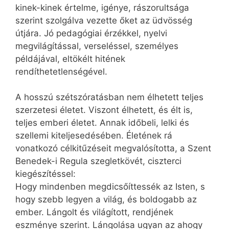
kinek-kinek értelme, igénye, rászorultsága
szerint szolgálva vezette őket az üdvösség
útjára. Jó pedagógiai érzékkel, nyelvi
megvilágítással, verseléssel, személyes
példájával, eltökélt hitének
rendíthetetlenségével.
A hosszú szétszóratásban nem élhetett teljes
szerzetesi életet. Viszont élhetett, és élt is,
teljes emberi életet. Annak időbeli, lelki és
szellemi kiteljesedésében. Életének rá
vonatkozó célkitűzéseit megvalósította, a Szent
Benedek-i Regula szegletkövét, ciszterci
kiegészítéssel:
Hogy mindenben megdicsőíttessék az Isten, s
hogy szebb legyen a világ, és boldogabb az
ember. Lángolt és világított, rendjének
eszménye szerint. Lángolása ugyan az ahogy