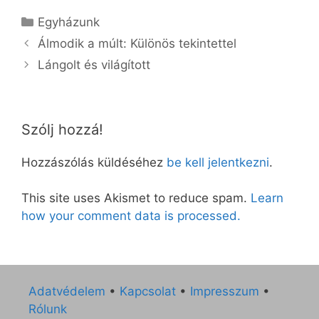
Kategória
Egyházunk
Álmodik a múlt: Különös tekintettel
Lángolt és világított
Szólj hozzá!
Hozzászólás küldéséhez
be kell jelentkezni
.
This site uses Akismet to reduce spam.
Learn
how your comment data is processed.
Adatvédelem
•
Kapcsolat
•
Impresszum
•
Rólunk