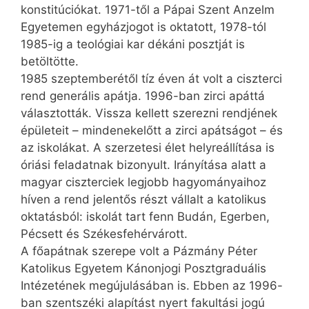
konstitúciókat. 1971-től a Pápai Szent Anzelm
Egyetemen egyházjogot is oktatott, 1978-tól
1985-ig a teológiai kar dékáni posztját is
betöltötte.
1985 szeptemberétől tíz éven át volt a ciszterci
rend generális apátja. 1996-ban zirci apáttá
választották. Vissza kellett szerezni rendjének
épületeit – mindenekelőtt a zirci apátságot – és
az iskolákat. A szerzetesi élet helyreállítása is
óriási feladatnak bizonyult. Irányítása alatt a
magyar ciszterciek legjobb hagyományaihoz
híven a rend jelentős részt vállalt a katolikus
oktatásból: iskolát tart fenn Budán, Egerben,
Pécsett és Székesfehérvárott.
A főapátnak szerepe volt a Pázmány Péter
Katolikus Egyetem Kánonjogi Posztgraduális
Intézetének megújulásában is. Ebben az 1996-
ban szentszéki alapítást nyert fakultási jogú