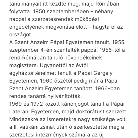
tanulmányait itt kezdte meg, majd Rómában
folytatta. 1950 szeptemberében – néhány
nappal a szerzetesrendek működési
engedélyének megvonása előtt – hagyta el az
országot.
A Szent Anzelm Pápai Egyetemen tanult. 1955.
szeptember 4-én szentelték pappá, 1956-tól a
rend Rómában tanuló növendékeinek
magisztere. Ugyanettől az évtől
egyháztörténelmet tanult a Pápai Gergely
Egyetemen, 1960 őszétől pedig már a Pápai
Szent Anzelm Egyetemen tanított. 1966-ban
rendes tanárrá nyilvánították.
1969 és 1972 között kánonjogot tanult a Pápai
Lateráni Egyetemen, majd doktorátust szerzett.
Mindezekre az ismeretekre nagy szüksége volt:
a II. vatikáni zsinat után ő szerkesztette meg a
szerzetesi intézmények számára az új