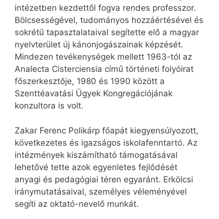
intézetben kezdettől fogva rendes professzor.
Bölcsességével, tudományos hozzáértésével és
sokrétű tapasztalataival segítette elő a magyar
nyelvterület új kánonjogászainak képzését.
Mindezen tevékenységek mellett 1963-tól az
Analecta Cisterciensia című történeti folyóirat
főszerkesztője, 1980 és 1990 között a
Szenttéavatási Ügyek Kongregációjának
konzultora is volt.
Zakar Ferenc Polikárp főapát kiegyensúlyozott,
következetes és igazságos iskolafenntartó. Az
intézmények kiszámítható támogatásával
lehetővé tette azok egyenletes fejlődését
anyagi és pedagógiai téren egyaránt. Erkölcsi
iránymutatásaival, személyes véleményével
segíti az oktató-nevelő munkát.