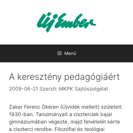
Kilépés
a
tartalomba
Menü
A keresztény pedagógiáért
2009-06-21
Szerző:
MKPK Sajtószolgálat
Zakar Ferenc Ókéren (Újvidék mellett) született
1930-ban. Tanulmányait a ciszterciek bajai
gimnáziumában végezte, majd felvételét kérte
a ciszterci rendbe. Filozófiai és teológiai