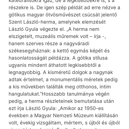
katedrálisokra igaz, de a legkisebbekre is, s a
részekre is. De igen szép példát ad erre nézve a
gótikus magyar ötvösművészet csúcsát jelentő
Szent László-herma, amelynek elemzését
László Gyula végezte el. „A herma nem
elszigetelt, muzeális műremek volt – írja -,
hanem szerves része a nagyváradi
székesegyháznak: a kettő egymás képét és
hasonlatosságát példázza. A gótika stílusa
ugyanis mindent áthatott legkisebbtől a
legnagyobbig. A kisméretű dolgok a nagynak
adtak értelmet, a monumentális méretek pedig
a kis művekben találták meg otthonos, intim
hangulatukat.”Hosszabb tanulmánya végén
pedig, a herma részleteinek bemutatása után
ezt írja László Gyula: „Amikor az 1950-es
években a Magyar Nemzeti Múzeum kiállításán
volt, évekig vizsgáltam, mértem, s újból és újból