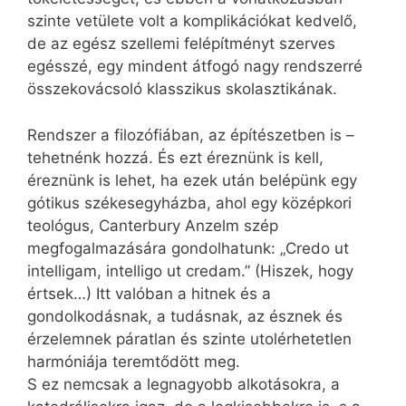
szinte vetülete volt a komplikációkat kedvelő,
de az egész szellemi felépítményt szerves
egésszé, egy mindent átfogó nagy rendszerré
összekovácsoló klasszikus skolasztikának.
Rendszer a filozófiában, az építészetben is –
tehetnénk hozzá. És ezt éreznünk is kell,
éreznünk is lehet, ha ezek után belépünk egy
gótikus székesegyházba, ahol egy középkori
teológus, Canterbury Anzelm szép
megfogalmazására gondolhatunk: „Credo ut
intelligam, intelligo ut credam.” (Hiszek, hogy
értsek…) Itt valóban a hitnek és a
gondolkodásnak, a tudásnak, az észnek és
érzelemnek páratlan és szinte utolérhetetlen
harmóniája teremtődött meg.
S ez nemcsak a legnagyobb alkotásokra, a