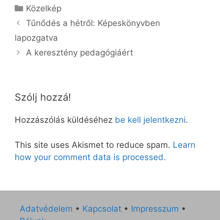
Kategória
Közelkép
Tűnődés a hétről: Képeskönyvben
lapozgatva
A keresztény pedagógiáért
Szólj hozzá!
Hozzászólás küldéséhez
be kell jelentkezni
.
This site uses Akismet to reduce spam.
Learn
how your comment data is processed.
Adatvédelem
•
Kapcsolat
•
Impresszum
•