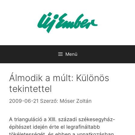
Kilépés
a
tartalomba
Menü
Álmodik a múlt: Különös
tekintettel
2009-06-21
Szerző:
Móser Zoltán
A trianguláció a XIII. századi székesegyház-
építészet idején érte el legrafináltabb
tökéletességét, és ebben a vonatkozásban