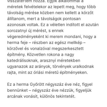
visszatértem hozzá. Egyik alkalommal a
méretek felvételekor az lepett meg, hogy több
távolság mérése közben nem kellett a körzőt
állítanom, mert a távolságok pontosan
azonosak voltak. Ez a véletlen indított el azután
sorozatnyi új mérést, s ennek
végeredményeként ki merem mondani, hogy a
herma feje – részben az egész mellkép –
körzővel és vonalzóval megszerkesztett
építmény. Közvetlen rokona a nagy
katedrálisoknak, arasznyi méretekben
ugyanazok az arányok, törvények uralkodnak
rajta, mint az óriási méretű építményeken.
Ez a herma Győrött négyszáz éve néz, figyel
bennünket – négyszáz éve nézzük, figyeljük
arcának vonásit, különös tekintetét.