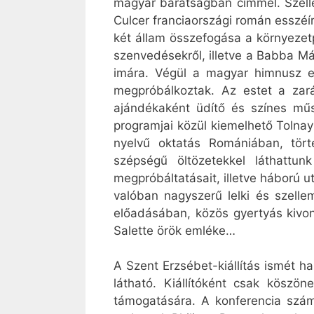
magyar barátságban címmel. Szelle
Culcer franciaországi román esszéí
két állam összefogása a környezetp
szenvedésekről, illetve a Babba Má
imára. Végül a magyar himnusz elé
megpróbálkoztak. Az estet a zará
ajándékaként üdítő és színes műso
programjai közül kiemelhető Tolna
nyelvű oktatás Romániában, tört
szépségű öltözetekkel láthattu
megpróbáltatásait, illetve háború 
valóban nagyszerű lelki és szell
előadásában, közös gyertyás kivonu
Salette örök emléke…
A Szent Erzsébet-kiállítás ismét h
látható. Kiállítóként csak köszö
támogatására. A konferencia szám