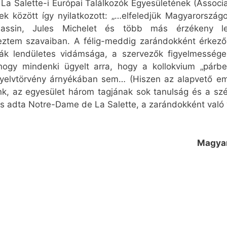
a La Salette-i Európai Találkozók Egyesületének (Assoc
bbek között így nyilatkozott: „…elfeledjük Magyarorszá
assin, Jules Michelet és több más érzékeny lelk
reztem szavaiban. A félig-meddig zarándokként érkező
yák lendületes vidámsága, a szervezők figyelmesség
 hogy mindenki ügyelt arra, hogy a kollokvium „pár
nyelvtörvény árnyékában sem… (Hiszen az alapvető em
k, az egyesület három tagjának sok tanulság és a sz
et is adta Notre-Dame de La Salette, a zarándokként val
Magyar