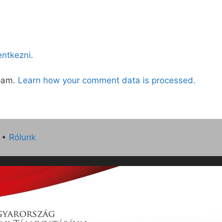
lentkezni
.
spam.
Learn how your comment data is processed.
•
Rólunk