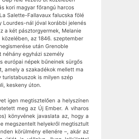
ás kori magyar főrangú harcos
La Salette-Fallavaux falucska fölé
 Lourdes-nál jóval korábbi jelenés
z a két pásztorgyermek, Melanie
ás közelében, az 1846. szeptember
i megismerése után Grenoble
őt néhány egyházi személy
más európai népek bűneinek sürgős
at, amely a szakadékok mellett ma
y turistabuszok is milyen szép
i, keskeny úton.
yet igen megtisztelően a helyszínen
ntetett meg az Új Ember. A viharos
os) könyvének javaslata az, hogy a
 megszentelt helyekről megtisztult
inden körülmény ellenére –, akár az