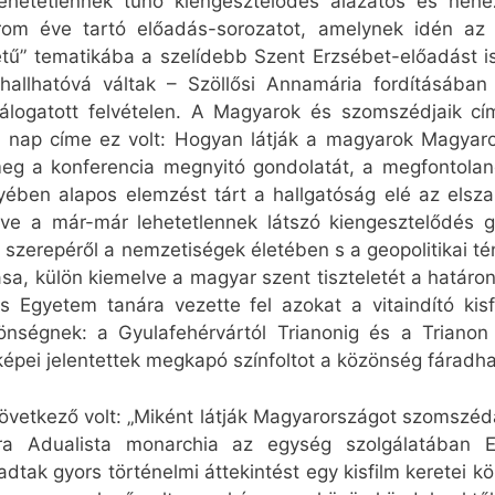
ehetetlennek tűnő kiengesztelődés alázatos és nehéz ú
om éve tartó előadás-sorozatot, amelynek idén az e
zetű” tematikába a szelídebb Szent Erzsébet-előadást 
allhatóvá váltak – Szöllősi Annamária fordításában
 válogatott felvételen. A Magyarok és szomszédjaik 
ső nap címe ez volt: Hogyan látják a magyarok Magyar
meg a konferencia megnyitó gondolatát, a megfontola
ében alapos elemzést tárt a hallgatóság elé az elsz
esve a már-már lehetetlennek látszó kiengesztelődés gy
 szerepéről a nemzetiségek életében s a geopolitikai t
sa, külön kiemelve a magyar szent tiszteletét a határon
s Egyetem tanára vezette fel azokat a vitaindító kis
önségnek: a Gyulafehérvártól Trianonig és a Triano
képei jelentettek megkapó színfoltot a közönség fáradh
vetkező volt: „Miként látják Magyarországot szomszédai
ora Adualista monarchia az egység szolgálatában 
adtak gyors történelmi áttekintést egy kisfilm keretei k