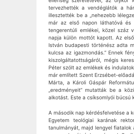
ellenség szeretetével, az olykor l
tervezhették a vendéglátók a hár
illesztették be a „nehezebb léleg
már az első napon láthatóvá és h
tengerentúli emlékei, közel száz
napja külön mottót kapott. Az el
István budapesti történész adta 
kulcsa az igazmondás.” Ennek fény
kiszolgáltatottságáról, mégis ker
Péter szólt az emlékek és indulatok
már említett Szent Erzsébet-előadá
Márta, a Károli Gáspár Reformátu
„eredményeit” mutatták be a köz
alkotást. Este a csíksomlyói búcsú 
A második nap kérdésfelvetése a kö
Egyetem teológiai karának rekt
tanulmányát, majd lengyel fiatalok 