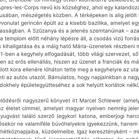
Apres-les-Corps nevű kis községhez, ahol egy kalandoz
usában, mészégetés közben. A térképeken is alig jelölt 
ulat gerincén épült az a kisebb bazilika, amelyet egy
sságban. A Szűzanya és a jelenés szemtanúinak – aza
a templom előtt néhány lépésre áll, a csodás vizű forr
ek kihallgatása és a máig ható Mária-üzenetek részben
-ben a kegyhely elfogadását, több világi szervezet, s
len az erős ellenállás, hiszen az üzenet a franciák és 
lott kora ellenére lóháton tette meg a kegyhelyre az ut
inti az autós utazót. Bámulatos, hogy napjainkban a nag
khely épületegyütteséhez a sok helyütt korlátok nélkül
elődésről nagyszerű könyvet írt Marcel Schlewer (amel
 az életet címmel, amelyet magyar nyelven nemrég jele
yugvást találó szerző (egykori katona, emberjogi harc
sekor ne valamiféle búvóhelyekre igyekezzünk, hanem e
 hétköznapjaiba, küzdelmeibe. Igaz keresztényként – m