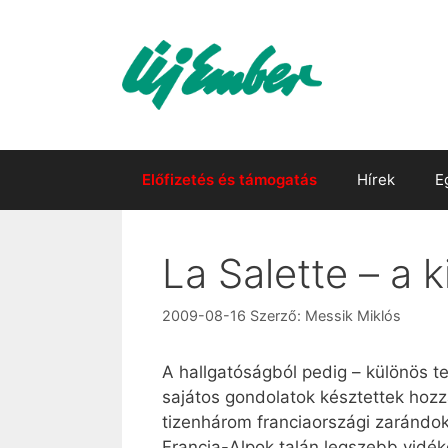
Kilépés
a
tartalomba
Előfizetés és támogatás
Hírek
E
La Salette – a 
2009-08-16
Szerző:
Messik Miklós
A hallgatóságból pedig – különös tek
sajátos gondolatok késztettek hozz
tizenhárom franciaországi zarándok
Francia-Alpok talán legszebb vidék