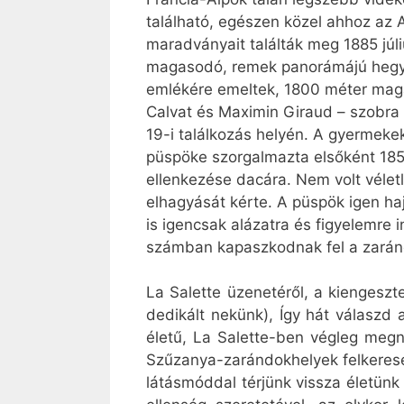
található, egészen közel ahhoz az 
maradványait találták meg 1885 júli
magasodó, remek panorámájú hegyvon
emlékére emeltek, 1800 méter maga
Calvat és Maximin Giraud – szobra 
19-i találkozás helyén. A gyermek
püspöke szorgalmazta elsőként 1851
ellenkezése dacára. Nem volt vélet
elhagyását kérte. A püspök igen haj
is igencsak alázatra és figyelemre 
számban kapaszkodnak fel a zarándo
La Salette üzenetéről, a kiengeszt
dedikált nekünk), Így hát válaszd
életű, La Salette-ben végleg megn
Szűzanya-zarándokhelyek felkeresé
látásmóddal térjünk vissza életünk