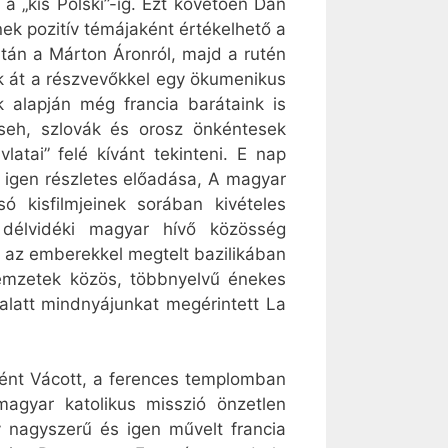
 „kis Polski”-ig. Ezt követően Dan
ek pozitív témájaként értékelhető a
után a Márton Áronról, majd a rutén
nk át a részvevőkkel egy ökumenikus
k alapján még francia barátaink is
cseh, szlovák és orosz önkéntesek
atai” felé kívánt tekinteni. E nap
 igen részletes előadása, A magyar
 kisfilmjeinek sorában kivételes
 délvidéki magyar hívő közösség
e az emberekkel megtelt bazilikában
nemzetek közös, többnyelvű énekes
 alatt mindnyájunkat megérintett La
őként Vácott, a ferences templomban
magyar katolikus misszió önzetlen
 nagyszerű és igen művelt francia