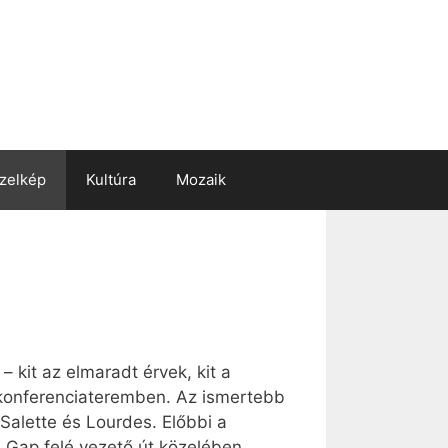
zelkép
Kultúra
Mozaik
– kit az elmaradt érvek, kit a
ű konferenciateremben. Az ismertebb
Salette és Lourdes. Előbbi a
a Gap felé vezető út közelében