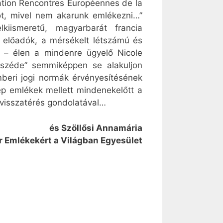
iation Rencontres Européennes de la
got, mivel nem akarunk emlékezni…”
iismeretű, magyarbarát francia
 előadók, a mérsékelt létszámú és
e – élen a mindenre ügyelő Nicole
beszéde” semmiképpen se alakuljon
beri jogi normák érvényesítésének
ép emlékek mellett mindenekelőtt a
ó visszatérés gondolatával…
és Szöllősi Annamária
 Emlékekért a Világban Egyesület