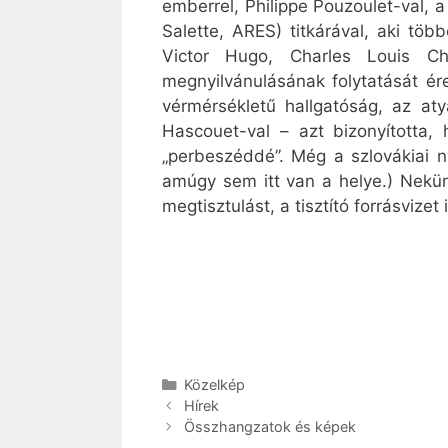
emberrel, Philippe Pouzoulet-val, 
Salette, ARES) titkárával, aki tö
Victor Hugo, Charles Louis Ch
megnyilvánulásának folytatását é
vérmérsékletű hallgatóság, az at
Hascouet-val – azt bizonyította,
„perbeszéddé”. Még a szlovákiai 
amúgy sem itt van a helye.) Nekün
megtisztulást, a tisztító forrásviz
Kategória
Közelkép
Hírek
Összhangzatok és képek