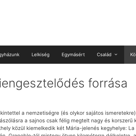
gyházunk
Lelkiség
Egymásért
Család
Kö
kiengesztelődés forrása
intettel a nemzetiségre (és olykor sajátos ismeretekre) 
ászólásra a sajnos csak félig megtelt nagy és korszer
hely közül kiemelkedik két Mária-jelenés kegyhelye: La 
én, Grenoble-tól mintegy ötven kilométerre délkeletre, 