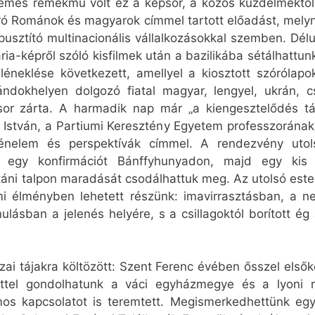
mes remekmű volt ez a képsor, a közös küzdelmektől a
ró Románok és magyarok címmel tartott előadást, melyn
usztító multinacionális vállalkozásokkal szemben. Dél
ria-képről szóló kisfilmek után a bazilikába sétálhattu
neklése következett, amellyel a kiosztott szórólapo
ndokhelyen dolgozó fiatal magyar, lengyel, ukrán, 
r zárta. A harmadik nap már „a kiengesztelődés távl
y István, a Partiumi Keresztény Egyetem professzorának
énelem és perspektívák címmel. A rendezvény utolsó
nk egy konfirmációt Bánffyhunyadon, majd egy kis
utáni talpon maradását csodálhattuk meg. Az utolsó est
emi élményben lehetett részünk: imavirrasztásban, a 
lásban a jelenés helyére, s a csillagoktól borított ég
azai tájakra költözött: Szent Ferenc évében ősszel els
nettel gondolhatunk a váci egyházmegye és a lyoni 
os kapcsolatot is teremtett. Megismerkedhettünk egy