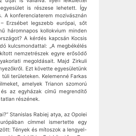
tját is vállalva. Ilyen lelkülettel
gyesület is részese lehetett. Így
is. A konferenciaterem mozivásznán
 – Erzsébet legszebb európai, sőt
című háromnapos kollokvium minden
országot? A kérdés kapcsán Kocsis
ndó kulcsmondattal: „A megbékélés
akított nemzetrészek egyre erősödő
akorlati megoldásait. Majd Zirkuli
ényezőkről. Ezt követte egyesületünk
 túli területeken. Kelemenné Farkas
filmeket, amelyek Trianon szomorú
n és az egyházak című megrendítő
atatlan részének.
?” Stanislas Rabiej atya, az Opolei
Európában címmel ismertette egy
özött: Tények és mítoszok a lengyel-