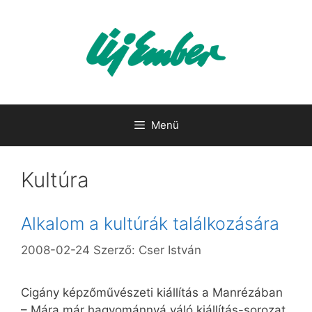
Kilépés
a
tartalomba
Menü
Kultúra
Alkalom a kultúrák találkozására
2008-02-24
Szerző:
Cser István
Cigány képzőművészeti kiállítás a Manrézában
– Mára már hagyománnyá váló kiállítás-sorozat