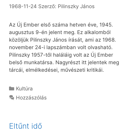
1968-11-24
Szerző:
Pilinszky János
Az Új Ember első száma hetven éve, 1945.
augusztus 9-én jelent meg. Ez alkalomból
közöljük Pilinszky János írását, ami az 1968.
november 24-i lapszámban volt olvasható.
Pilinszky 1957-től haláláig volt az Új Ember
belső munkatársa. Nagyrészt itt jelentek meg
tárcái, elmélkedései, művészeti kritikái.
Kategória
Kultúra
Hozzászólás
Eltűnt idő