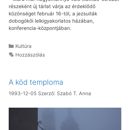
részeként új tárlat várja az érdeklődő
közönséget február 16-tól, a jezsuiták
dobogókői lelkigyakorlatos házában,
konferencia-központjában.
Kategória
Kultúra
Hozzászólás
A köd temploma
1993-12-05
Szerző:
Szabó T. Anna