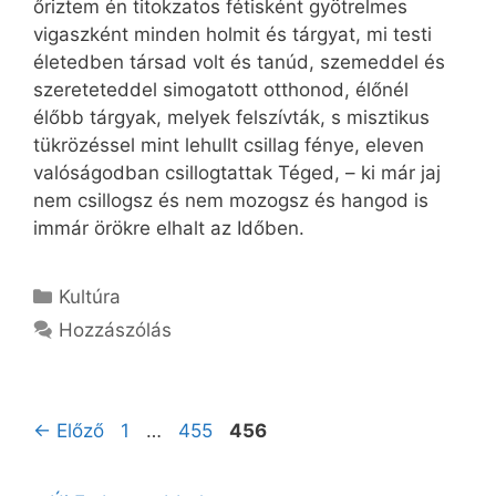
őriztem én titokzatos fétisként gyötrelmes
vigaszként minden holmit és tárgyat, mi testi
életedben társad volt és tanúd, szemeddel és
szereteteddel simogatott otthonod, élőnél
élőbb tárgyak, melyek felszívták, s misztikus
tükrözéssel mint lehullt csillag fénye, eleven
valóságodban csillogtattak Téged, – ki már jaj
nem csillogsz és nem mozogsz és hangod is
immár örökre elhalt az Időben.
Kategória
Kultúra
Hozzászólás
Oldal
Oldal
Oldal
←
Előző
1
…
455
456