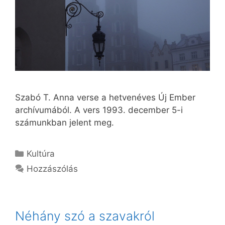
Szabó T. Anna verse a hetvenéves Új Ember
archívumából. A vers 1993. december 5-i
számunkban jelent meg.
Kategória
Kultúra
Hozzászólás
Néhány szó a szavakról