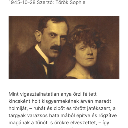
1945-10-28
Szerző:
Török Sophie
Mint vigasztalhatatlan anya őrzi féltett
kincsként holt kisgyermekének árván maradt
holmiját, – ruhát és cipőt és törött játékszert, a
tárgyak varázsos hatalmából építve és rögzítve
magának a tűnőt, s örökre elveszettet, – így