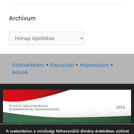
Archívum
Archívum
Adatvédelem
•
Kapcsolat
•
Impresszum
•
Rólunk
„Az Új Ember katolikus hetilap 2014. évi működésének
A weboldalon a minőségi felhasználói élmény érdekében sütiket
támogatását az EGYH-KCP-14-P-0121 sz. támogatási