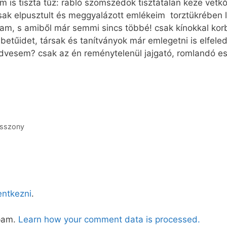
em is tiszta tűz: rabló szomszédok tisztátalan keze vetk
csak elpusztult és meggyalázott emlékeim torztükrében l
ltam, s amiből már semmi sincs többé! csak kínokkal k
epi betűidet, társak és tanítványok már emlegetni is elf
dvesem? csak az én reménytelenül jajgató, romlandó 
asszony
lentkezni
.
spam.
Learn how your comment data is processed.