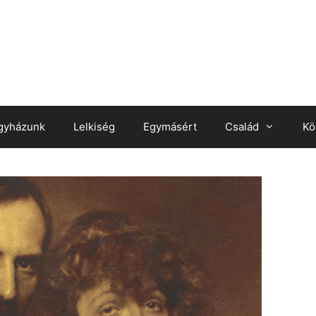
gyházunk
Lelkiség
Egymásért
Család
Kö