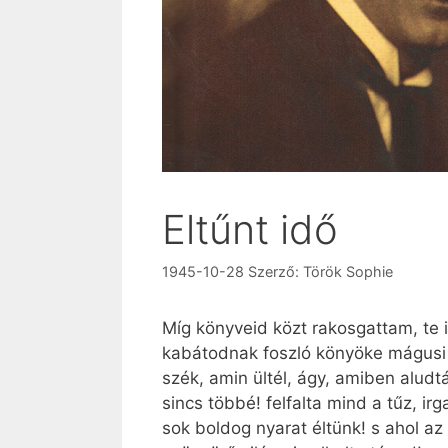
Eltűnt idő
1945-10-28
Szerző:
Török Sophie
Míg könyveid közt rakosgattam, te is
kabátodnak foszló könyöke mágusi er
szék, amin ültél, ágy, amiben aludt
sincs többé! felfalta mind a tűz, i
sok boldog nyarat éltünk! s ahol a