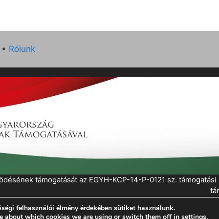
•
Rólunk
működésének támogatását az EGYH-KCP-14-P-0121 sz. támogatás
tá
ségi felhasználói élmény érdekében sütiket használunk.
eratePress
e about which cookies we are using or switch them off in
settings
.