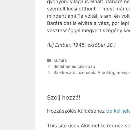
gyönyörű világa is elhalt utánad! n
szentelt kicsi otthont, – most már 
mindent ami Te voltál, s ami én vo
Barátaidat is elvitte a vész, por l
vesztességgel megvert szegény ke
(Új Ember, 1945. október 28.)
Kategória
Kultúra
Betlehemes találkozó
Szerkesztői üzenetek: A boldog meny
Szólj hozzá!
Hozzászólás küldéséhez
be kell je
This site uses Akismet to reduce 