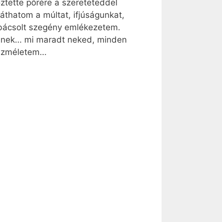
őztette pőrére a szereteteddel
áthatom a múltat, ifjúságunkat,
orbácsolt szegény emlékezetem.
elednek… mi maradt neked, minden
eszméletem…