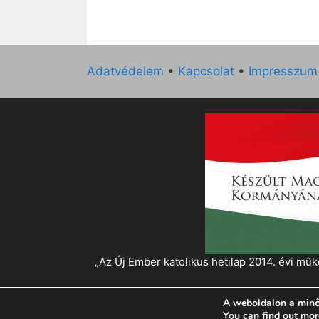
Adatvédelem
•
Kapcsolat
•
Impresszum
„Az Új Ember katolikus hetilap 2014. évi 
A weboldalon a minő
© 2026 Magyar Kurír - Új Ember
• Készült
Gen
You can find out mor