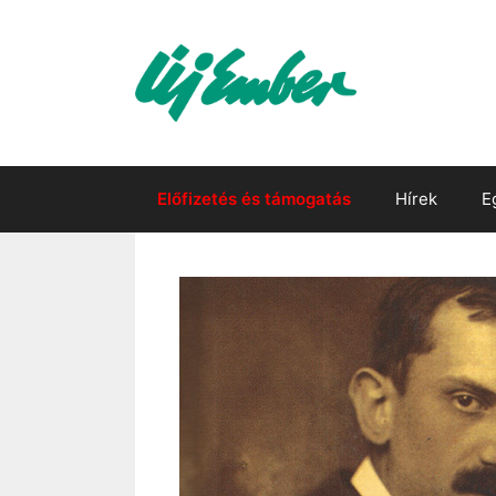
Kilépés
a
tartalomba
Előfizetés és támogatás
Hírek
E