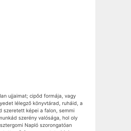
lan ujjaimat; cipőd formája, vagy
yedet lélegző könyvtárad, ruháid, a
d szeretett képei a falon, semmi
s munkád szerény valósága, hol oly
 Esztergomi Napló szorongatóan