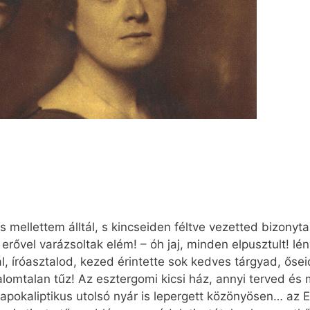
 mellettem álltál, s kincseiden féltve vezetted bizonyta
ővel varázsoltak elém! – óh jaj, minden elpusztult! lén
ál, íróasztalod, kezed érintette sok kedves tárgyad, ősei
rgalomtalan tűz! Az esztergomi kicsi ház, annyi terved é
z apokaliptikus utolsó nyár is lepergett közönyösen… az