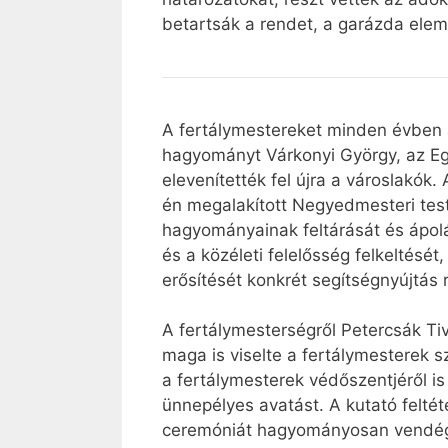
betartsák a rendet, a garázda elem
A fertálymestereket minden évben 
hagyományt Várkonyi György, az Egr
elevenítették fel újra a városlakók.
én megalakított Negyedmesteri test
hagyományainak feltárását és ápolá
és a közéleti felelősség felkeltését
erősítését konkrét segítségnyújtás r
A fertálymesterségről Petercsák Tiv
maga is viselte a fertálymesterek 
a fertálymesterek védőszentjéről i
ünnepélyes avatást. A kutató feltét
ceremóniát hagyományosan vendéglá