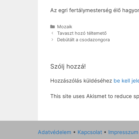
Az egri fertálymesterség élő hagy
Kategória
Mozaik
Tavaszt hozó téltemető
Debütált a csodazongora
Szólj hozzá!
Hozzászólás küldéséhez
be kell je
This site uses Akismet to reduce 
Adatvédelem
•
Kapcsolat
•
Impresszum