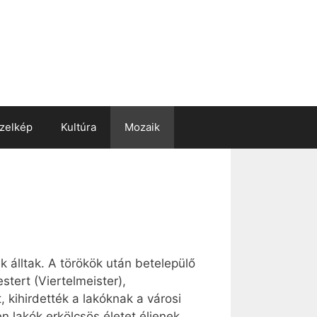
zelkép
Kultúra
Mozaik
 álltak. A törökök után betelepülő
stert (Viertelmeister),
, kihirdették a lakóknak a városi
n lakók erkölcsös életet éljenek,