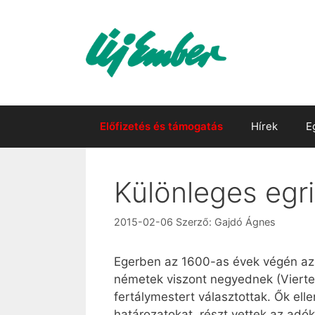
Kilépés
a
tartalomba
Előfizetés és támogatás
Hírek
E
Különleges egr
2015-02-06
Szerző:
Gajdó Ágnes
Egerben az 1600-as évek végén az e
németek viszont negyednek (Viertel)
fertálymestert választottak. Ők ell
határozatokat, részt vettek az adók