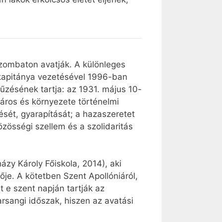
zombaton avatják. A különleges
őkapitánya vezetésével 1996-ban
itűzésének tartja: az 1931. május 10-
város és környezete történelmi
ését, gyarapítását; a hazaszeretet
özösségi szellem és a szolidaritás
ázy Károly Főiskola, 2014), aki
je. A kötetben Szent Apollóniáról,
 e szent napján tartják az
arsangi időszak, hiszen az avatási