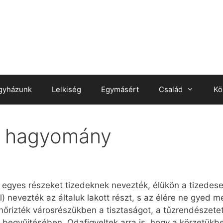
gyházunk
Lelkiség
Egymásért
Család
Kö
i hagyomány
gyes részeket tizedeknek nevezték, élükön a tizedesek
 nevezték az általuk lakott részt, s az élére ne gyed me
enőrizték városrészükben a tisztaságot, a tűzrendészetet
 begyűjtésében. Odafigyeltek arra is, hogy a körzetükbe