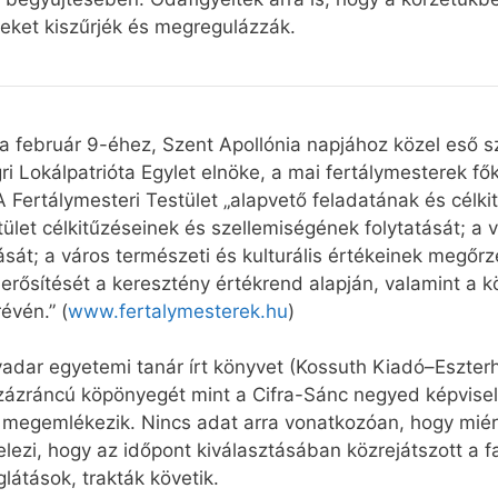
eket kiszűrjék és megregulázzák.
a február 9-éhez, Szent Apollónia napjához közel eső s
i Lokálpatrióta Egylet elnöke, a mai fertálymesterek f
 A Fertálymesteri Testület „alapvető feladatának és célk
ület célkitűzéseinek és szellemiségének folytatását; a 
sát; a város természeti és kulturális értékeinek megőrz
, erősítését a keresztény értékrend alapján, valamint a k
évén.” (
www.fertalymesterek.hu
)
adar egyetemi tanár írt könyvet (Kossuth Kiadó–Eszterh
százráncú köpönyegét mint a Cifra-Sánc negyed képviselő
s megemlékezik. Nincs adat arra vonatkozóan, hogy miért
elezi, hogy az időpont kiválasztásában közrejátszott a f
tások, trakták követik.