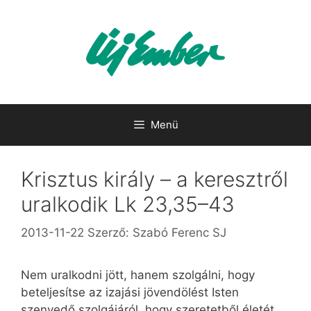
Kilépés
a
tartalomba
Menü
Krisztus király – a keresztről
uralkodik Lk 23,35–43
2013-11-22
Szerző:
Szabó Ferenc SJ
Nem uralkodni jött, hanem szolgálni, hogy
beteljesítse az izajási jövendölést Isten
szenvedő szolgájáról, hogy szeretetből életét