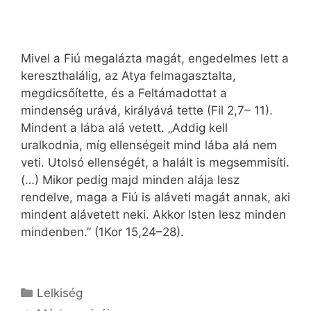
Mivel a Fiú megalázta magát, engedelmes lett a
kereszthalálig, az Atya felmagasztalta,
megdicsőítette, és a Feltámadottat a
mindenség urává, királyává tette (Fil 2,7– 11).
Mindent a lába alá vetett. „Addig kell
uralkodnia, míg ellenségeit mind lába alá nem
veti. Utolsó ellenségét, a halált is megsemmisíti.
(…) Mikor pedig majd minden alája lesz
rendelve, maga a Fiú is aláveti magát annak, aki
mindent alávetett neki. Akkor Isten lesz minden
mindenben.” (1Kor 15,24–28).
Kategória
Lelkiség