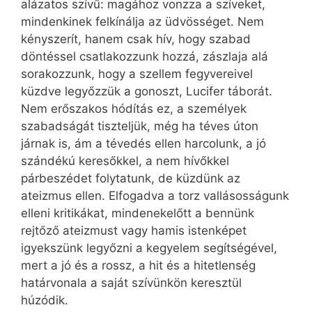
alázatos szívű: magához vonzza a szíveket,
mindenkinek felkínálja az üdvösséget. Nem
kényszerít, hanem csak hív, hogy szabad
döntéssel csatlakozzunk hozzá, zászlaja alá
sorakozzunk, hogy a szellem fegyvereivel
küzdve legyőzzük a gonoszt, Lucifer táborát.
Nem erőszakos hódítás ez, a személyek
szabadságát tiszteljük, még ha téves úton
járnak is, ám a tévedés ellen harcolunk, a jó
szándékú keresőkkel, a nem hívőkkel
párbeszédet folytatunk, de küzdünk az
ateizmus ellen. Elfogadva a torz vallásosságunk
elleni kritikákat, mindenekelőtt a bennünk
rejtőző ateizmust vagy hamis istenképet
igyekszünk legyőzni a kegyelem segítségével,
mert a jó és a rossz, a hit és a hitetlenség
határvonala a saját szívünkön keresztül
húzódik.