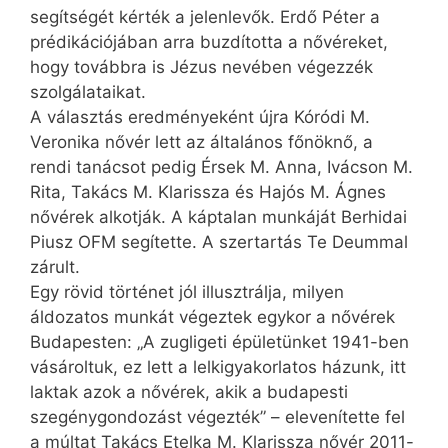
segítségét kérték a jelenlevők. Erdő Péter a
prédikációjában arra buzdította a nővéreket,
hogy továbbra is Jézus nevében végezzék
szolgálataikat.
A választás eredményeként újra Kóródi M.
Veronika nővér lett az általános főnöknő, a
rendi tanácsot pedig Érsek M. Anna, Ivácson M.
Rita, Takács M. Klarissza és Hajós M. Ágnes
nővérek alkotják. A káptalan munkáját Berhidai
Piusz OFM segítette. A szertartás Te Deummal
zárult.
Egy rövid történet jól illusztrálja, milyen
áldozatos munkát végeztek egykor a nővérek
Budapesten: „A zugligeti épületünket 1941-ben
vásároltuk, ez lett a lelkigyakorlatos házunk, itt
laktak azok a nővérek, akik a budapesti
szegénygondozást végezték” – elevenítette fel
a múltat Takács Etelka M. Klarissza nővér 2011-