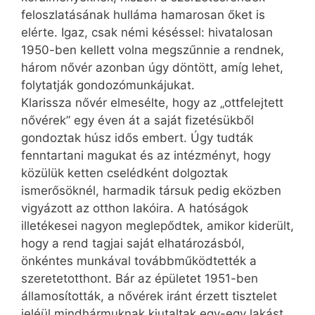
feloszlatásának hulláma hamarosan őket is
elérte. Igaz, csak némi késéssel: hivatalosan
1950-ben kellett volna megszűnnie a rendnek,
három nővér azonban úgy döntött, amíg lehet,
folytatják gondozómunkájukat.
Klarissza nővér elmesélte, hogy az „ottfelejtett
nővérek” egy éven át a saját fizetésükből
gondoztak húsz idős embert. Úgy tudták
fenntartani magukat és az intézményt, hogy
közülük ketten cselédként dolgoztak
ismerősöknél, harmadik társuk pedig eközben
vigyázott az otthon lakóira. A hatóságok
illetékesei nagyon meglepődtek, amikor kiderült,
hogy a rend tagjai saját elhatározásból,
önkéntes munkával továbbműködtették a
szeretetotthont. Bár az épületet 1951-ben
államosították, a nővérek iránt érzett tisztelet
jeléül mindhármuknak kiutaltak egy-egy lakást.