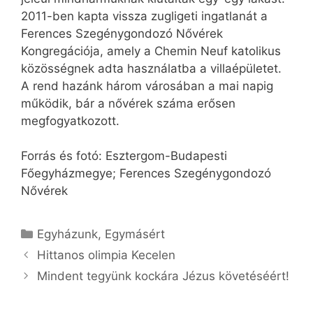
2011-ben kapta vissza zugligeti ingatlanát a
Ferences Szegénygondozó Nővérek
Kongregációja, amely a Chemin Neuf katolikus
közösségnek adta használatba a villaépületet.
A rend hazánk három városában a mai napig
működik, bár a nővérek száma erősen
megfogyatkozott.
Forrás és fotó: Esztergom-Budapesti
Főegyházmegye; Ferences Szegénygondozó
Nővérek
Kategória
Egyházunk
,
Egymásért
Hittanos olimpia Kecelen
Mindent tegyünk kockára Jézus követéséért!