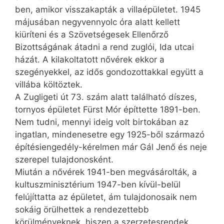
ben, amikor visszakapták a villaépületet. 1945
májusában negyvennyolc óra alatt kellett
kiüríteni és a Szövetségesek Ellenőrző
Bizottságának átadni a rend zuglói, Ida utcai
házát. A kilakoltatott nővérek ekkor a
szegényekkel, az idős gondozottakkal együtt a
villába költöztek.
A Zugligeti út 73. szám alatt található díszes,
tornyos épületet Fürst Mór építtette 1891-ben.
Nem tudni, mennyi ideig volt birtokában az
ingatlan, mindenesetre egy 1925-ből származó
építésiengedély-kérelmen már Gál Jenő és neje
szerepel tulajdonosként.
Miután a nővérek 1941-ben megvásárolták, a
kultuszminisztérium 1947-ben kívül-belül
felújíttatta az épületet, ám tulajdonosaik nem
sokáig örülhettek a rendezettebb
körülményeknek, hiszen a szerzetesrendek