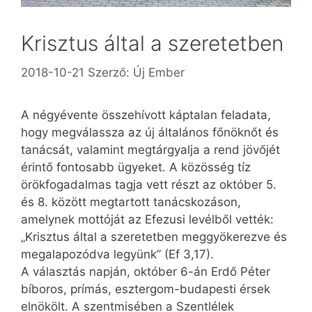
Krisztus által a szeretetben
2018-10-21
Szerző:
Új Ember
A négyévente összehívott káptalan feladata,
hogy megválassza az új általános főnöknőt és
tanácsát, valamint megtárgyalja a rend jövőjét
érintő fontosabb ügyeket. A közösség tíz
örökfogadalmas tagja vett részt az október 5.
és 8. között megtartott tanácskozáson,
amelynek mottóját az Efezusi levélből vették:
„Krisztus által a szeretetben meggyökerezve és
megalapozódva legyünk” (Ef 3,17).
A választás napján, október 6-án Erdő Péter
bíboros, prímás, esztergom-budapesti érsek
elnökölt. A szentmisében a Szentlélek