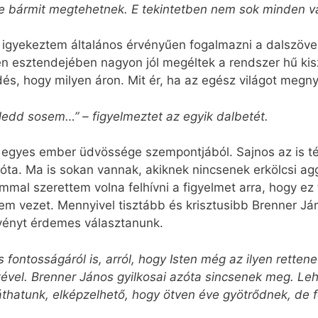
ve bármit megtehetnek. E tekintetben nem sok minden v
b igyekeztem általános érvényűen fogalmazni a dalszöve
n esztendejében nagyon jól megéltek a rendszer hű kis
és, hogy milyen áron. Mit ér, ha az egész világot megny
eledd sosem…” – figyelmeztet az egyik dalbetét.
 egyes ember üdvössége szempontjából. Sajnos az is té
óta. Ma is sokan vannak, akiknek nincsenek erkölcsi agg
mal szerettem volna felhívni a figyelmet arra, hogy ez 
m vezet. Mennyivel tisztább és krisztusibb Brenner Ján
svényt érdemes választanunk.
ontosságáról is, arról, hogy Isten még az ilyen retten
ével. Brenner János gyilkosai azóta sincsenek meg. Le
áthatunk, elképzelhető, hogy ötven éve gyötrődnek, de 