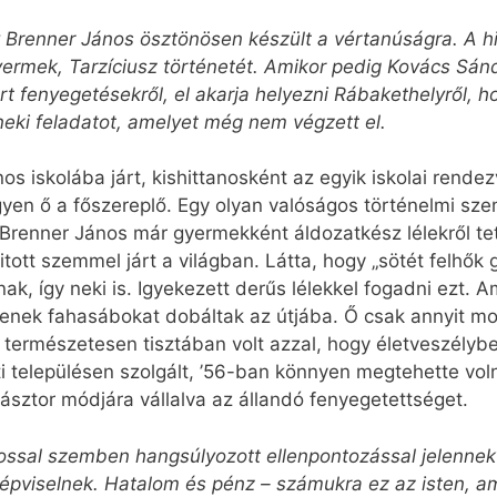
 Brenner János ösztönösen készült a vértanúságra. A h
yermek, Tarzíciusz történetét. Amikor pedig Kovács Sá
rt fenyegetésekről, el akarja helyezni Rábakethelyről, h
neki feladatot, amelyet még nem végzett el.
s iskolába járt, kishittanosként az egyik iskolai rende
egyen ő a főszereplő. Egy olyan valóságos történelmi szem
t. Brenner János már gyermekként áldozatkész lélekről t
tott szemmel járt a világban. Látta, hogy „sötét felhők 
k, így neki is. Igyekezett derűs lélekkel fogadni ezt. 
tlenek fahasábokat dobáltak az útjába. Ő csak annyit mo
rt természetesen tisztában volt azzal, hogy életveszély
 településen szolgált, ’56-ban könnyen megtehette voln
ásztor módjára vállalva az állandó fenyegetettséget.
ánossal szemben hangsúlyozott ellenpontozással jelenne
pviselnek. Hatalom és pénz – számukra ez az isten, ame