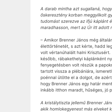
A darab mintha azt sugallaná, hogy
őskeresztény korban meggyilkolt g
tudomást szerezve az ifjú káplánt é
maradhasson, mert az Úr itt adott 
– Amikor Brenner János még általáno
élettörténetét, s azt kérte, hadd l
volt vértanúhalált halni Krisztusér
később, rábakethelyi káplánként nyi
fenyegetésben volt részük a papokna
tartott vissza a plébániára, ismere
poénnal ütötte el a dolgot, de azé
hogy Brenner János egy határ menti
inkább itthon maradt, hűséges, jó p
A kristálytiszta jellemű Brenner J
akik homlokegyenest más elveket ké