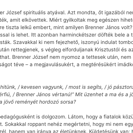
r József spirituális atyával. Azt mondta, őt igazából nem
ték, amit elkövettek. Miért gyilkoltak meg egészen hihete
ire tiszta lelkű embert, mint amilyen Brenner János vol
ssal is lehet. Itt azonban harminckétszer döfték bele a 
sták. Szavakkal ki nem fejezhető, iszonyú indulat tombol
tán rettegjenek, s végleg elforduljanak Krisztustól és a
uthat. Brenner József nem nyomoz a tettesek után, nem
got téve – a megjavulásukért, a megtérésükért imádkozik
tünk, / kevesen vagyunk, / most is segíts, / jó pásztorun
érfiú, / Brenner János vértanú!” Mit üzenhet a ma és 
s a jövő reményét hordozó sorsa?
pedagógusként is dolgozom. Látom, hogy a fiatalok köz
et. Sokakkal roppant nehéz megértetni, hogy mi nem egy
szél, hanem van iránya az életünknek. Küldetésünk van: hi