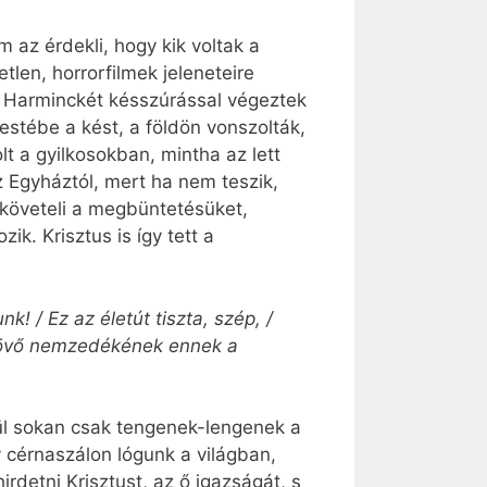
 az érdekli, hogy kik voltak a
tlen, horrorfilmek jeleneteire
t? Harminckét késszúrással végeztek
testébe a kést, a földön vonszolták,
t a gyilkosokban, mintha az lett
z Egyháztól, mert ha nem teszik,
 követeli a megbüntetésüket,
. Krisztus is így tett a
k! / Ez az életút tiszta, szép, /
a jövő nemzedékének ennek a
ül sokan csak tengenek-lengenek a
 cérnaszálon lógunk a világban,
rdetni Krisztust, az ő igazságát, s