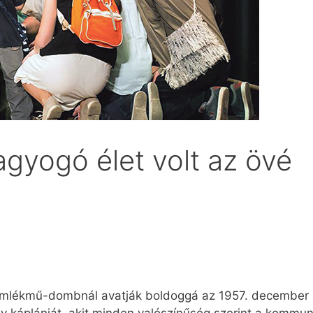
ragyogó élet volt az övé
Emlékmű-dombnál avatják boldoggá az 1957. december