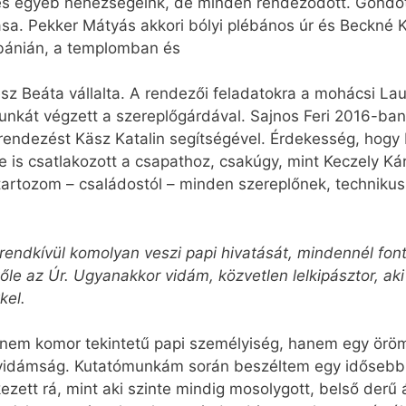
és egyéb nehéz­ségeink, de minden rendeződött. Gondot j
sa. Pekker Mátyás akkori bólyi plébános úr és Beckné K
lébánián, a templomban és
sz Beáta vállalta. A rendezői feladatokra a mohácsi Lau
unkát végzett a szereplőgárdával. Sajnos Feri 2016-ban
a rendezést Käsz Katalin segítségével. Érdekesség, hogy
is csatlakozott a csapathoz, csakúgy, mint Keczely Káro
tartozom – családostól – minden szereplőnek, technikus
rendkívül komolyan veszi papi hivatását, mindennél fonto
tőle az Úr. Ugyanakkor vidám, közvetlen lelkipásztor, aki
kel.
, nem komor tekintetű papi személyiség, hanem egy örömt
 vidámság. Kutatómunkám során beszéltem egy idősebb s
ett rá, mint aki szinte mindig mosolygott, belső derű á