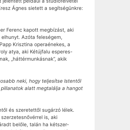
elentett például a stúdiófelvétel
resz Ágnes sietett a segítségünkre:
er Ferenc kapott megbízást, aki
 elhunyt. Azóta feleségem,
 Papp Krisztina operaénekes, a
ly atya, aki Kétújfalu esperes-
nak, „háttérmunkásnak”, akik
sabb neki, hogy teljesítse Istentől
 pillanatok alatt megtalálja a hangot
ől és szeretettől sugárzó lélek.
zerzetesnővérrel is, aki
radt belőle, talán ha kétszer-