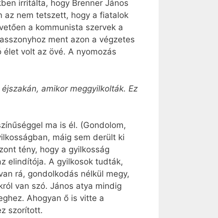
en irritálta, hogy Brenner János
 az nem tetszett, hogy a fiatalok
 követően a kommunista szervek a
talasszonyhoz ment azon a végzetes
ó élet volt az övé. A nyomozás
 éjszakán, amikor meggyilkolták. Ez
lószínűséggel ma is él. (Gondolom,
yilkosságban, máig sem derült ki
szont tény, hogy a gyilkosság
 elindítója. A gyilkosok tudták,
g van rá, gondolkodás nélkül megy,
król van szó. János atya mindig
ghez. Ahogyan ő is vitte a
 szorított.