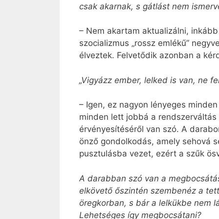
csak akarnak, s gátlást nem ismer
– Nem akartam aktualizálni, inkáb
szocializmus „rossz emlékű” negyve
élveztek. Felvetődik azonban a kérd
„Vigyázz ember, lelked is van, ne f
– Igen, ez nagyon lényeges minden
minden lett jobbá a rendszerváltás 
érvényesítéséről van szó. A darabom
önző gondolkodás, amely sehová se
pusztulásba vezet, ezért a szűk ö
A darabban szó van a megbocsátás f
elkövető őszintén szembenéz a tett
öregkorban, s bár a lelkükbe nem l
Lehetséges így megbocsátani?