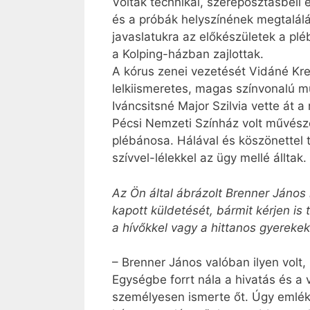
Voltak technikai, szereposztásbeli 
és a próbák helyszínének megtalálá
ja­vaslatukra az előkészületek a p
a Kolping-házban zajlottak.
A kórus zenei vezetését Vidáné Kre
lelkiismeretes, magas színvonalú m
Iváncsitsné Major Szilvia vette át 
Pécsi Nemzeti Színház volt művésze 
plébánosa. Hálával és köszönettel 
szívvel-lélekkel az ügy mellé álltak.
Az Ön által ábrázolt Brenner János 
kapott küldetését, bármit kérjen is 
a hívőkkel vagy a hittanos gyerekek
– Brenner János valóban ilyen volt
Egységbe forrt nála a hivatás és a
személyesen ismerte őt. Úgy emlékez