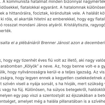
l. A kommunista hatalmat minden bizonnyal nagymértékb
 idősekkel, fiatalokkal egyaránt. A hatalomnak különösen
k a hittanóráira, fociztak, kirándultak vele. A halálát
ki róla, el akarták hitetni az emberekkel, hogy egy fia
ó rosszat mondani János atyáról. Kristálytiszta, ragyog
merték.
csalta el a plébániáról Brenner Jánost azon a decemberi
k, hogy egy tizenhét éves fiú volt az illető, aki nagy va
 darabomban „Kölyök” a neve. Az, hogy benne volt-e a g
lik, hogy nyilvánosságra kerül-e a teljes igazság. Az vi
szságra, hogy legyen ennek a kegyetlen cselekedetnek az
t szívén viseli a nyája sorsát, s ha hívják, mert szüksé
 vagy ha fúj. Különösen, ha súlyos betegekről, haldokló
elyen egy pap viszi a szentostyát az éjszakában a bete
ntséget, amelyet még a halála pillanatában is a szívéhez