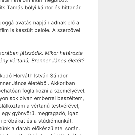
ista hatalom által megbízott
its Tamás bólyi kántor és hittanár
doggá avatás napján adnak elő a
lm is készült belőle. A szerzővel
korában játszódik. Mikor határozta
ény vértanú, Brenner János életét?
rkodó Horváth István Sándor
nner János életéből. Akkoriban
behatóan foglalkozni a személyével.
yon sok olyan emberrel beszéltem,
lálkoztam a vértanú testvérével,
z egy gyönyörű, megragadó, igaz
di próbákat és a stúdiómunkát.
tünk a darab előkészületei során.