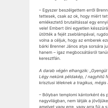
– Egyszer beszélgettem erről Brenne
tettesek, csak az ok, hogy miért tet
emlékeztető brutalitással egy enny
vele! Embert ölni egyetlen késszúrá
ütötték a fejét zseblámpával, rugdo
volna a céljuk, hogy az emberek ezu
bárki Brenner János atya sorsára j
hanem – igaz megbocsátásról tanúsá
keresztfán.
A darab végén elhangzik: „Gyengül hi
Légy nekünk példakép, / nagyhitű f
krisztusi léleknek a tragikus, mégi
– Bólyban templomi kántorként és 
nagyvilágban, nem látják a jövőjük
amelyet vagy erre, vagy arra fúj a 