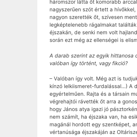
háromszor látta őt komorabb arcca
nagyszerűen szót értett a hívőkkel,
nagyon szerették őt, szívesen mente
legképtelenebb rágalmakat találták 
éjszakán, de senki nem volt hajland
során ezt még az ellenségei is elis
A darab szerint az egyik hittanosa 
valóban így történt, vagy fikció?
– Valóban így volt. Még azt is tudju
kínzó lelkiismeret-furdalással…) A
egyértelműen. Rajta és a társain mú
végrehajtói rávették őt arra a gono
hogy János atya igazi jó pásztorkén
nem számít, ha éjszaka van, ha esik
magánál hordott egy szentképet, am
vértanúsága éjszakáján az Oltárisze