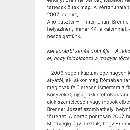
elhunyt Brenner Jánost, Rábakethel
tettesek öltek meg. A vértanúhalált 
2007-ben írt,
A jó pásztor – In memoriam Brenne
helyszínen, immár 44. alkalommal. A
beszélgettünk.
Két korábbi zenés drámája – A téko
el, hogy feldolgozza a magyar tört
– 2006 végén kaptam egy nagyon ke
atyától, aki akkor még Rómában tan
még csak felületesen ismertem a fi
Könyveket, újságcikkeket olvastam
akik személyesen vagy mások elbesz
Brenner József szombathelyi helyn
történet. A darab pontosan 2007 hú
Mindvégig úgy éreztük, hogy Brenne