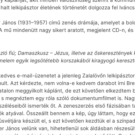
y káplánját, akit minden valószínűség szerint a kommun
halt lelkipásztor életének történetét dolgozza fel Iváncs
r János (1931–1957) című zenés drámája, amelyet a bol
 mű mindenütt nagy sikert aratott, megjelent CD-n, és fi
zló fiú; Damaszkusz – Jézus, illetve az őskeresztények 
énelem egyik legsötétebb korszakából kiragyogó kereszt
dves e-mail-üzenetet a jelenleg Zalalövőn lelkipászto
ult. Azt kérdezte, nem volna-e kedvem darabot írni Bre
atalon meggyilkolt káplánt, de ezt követően elkezdtem 
, s megnéztem egy róla szóló dokumentumfilmet is. Nag
éléseiből ismerték őt. A zeneszerzés első fázisában ta
ök atyával. Összeállt bennem a kép, úgy láttam, hogy e
svétjára készült el, s ezt követően kezdtük el a színpa
r János velünk van, hihetetlenül sok áldásban részesül