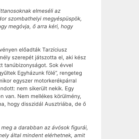
ittanosoknak elmeséli az
ndor szombathelyi megyéspüspök,
ogy megóvja, ő arra kéri, hogy
zvényen előadták Tarzíciusz
ély szerepét játszotta el, aki kész
ett tanúbizonyságot. Sok évvel
gyűltek Egyházunk fölé”, rengeteg
Amikor egyszer motorkerékpárral
ndott: nem sikerült nekik. Egy
ben van. Nem mellékes körülmény,
a, hogy disszidál Ausztriába, de ő
k meg a darabban az ávósok figurái,
ly által mindent elérhetnek, amit