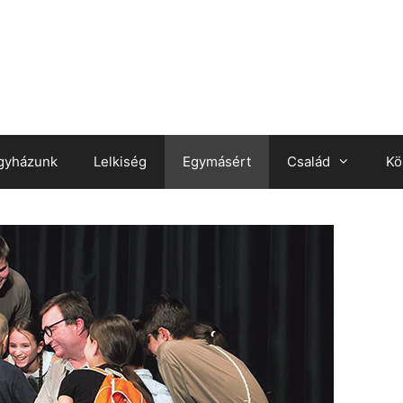
gyházunk
Lelkiség
Egymásért
Család
Kö