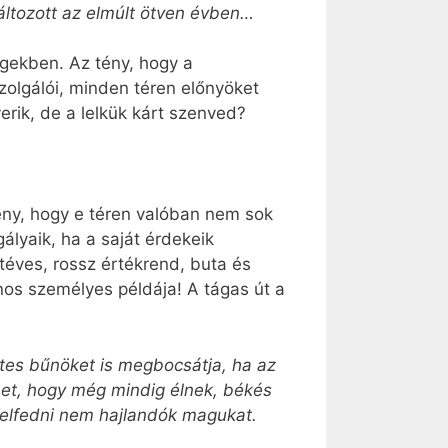
áltozott az elmúlt ötven évben…
gekben. Az tény, hogy a
zolgálói, minden téren előnyöket
erik, de a lelkük kárt szenved?
ny, hogy e téren valóban nem sok
ályaik, ha a saját érdekeik
téves, rossz értékrend, buta és
os személyes példája! A tágas út a
etes bűnöket is megbocsátja, ha az
het, hogy még mindig élnek, békés
felfedni nem hajlandók magukat.