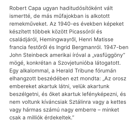
Robert Capa ugyan haditudósítóként vált
ismertté, de más műfajokban is alkotott
remekműveket. Az 1940-es években képeket
készített többek között Picassóról és
családjáról, Hemingwayről, Henri Matisse
francia festőről és Ingrid Bergmanról. 1947-ben
John Steinbeck amerikai íróval a „vasfüggöny”
mögé, konkrétan a Szovjetunióba látogatott.
Egy alkalommal, a Herald Tribune fórumán
elhangzott beszédében ezt mondta: „Az orosz
embereket akartuk látni, velük akartunk
beszélgetni, és őket akartuk lefényképezni, és
nem voltunk kíváncsiak Sztálinra vagy a kettes
vagy hármas számú nagy emberre – minket
csak a milliók érdekeltek.”