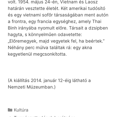
volt. 1954. május 24-én, Vietnam és Laosz
határán vesztette életét. Két amerikai tudósító
és egy vietnami sofőr társaságában ment autón
a frontra, egy francia egységhez, amely Thai
Binh irányába nyomult előre. Társait a dzsipben
hagyta, s könnyelműen odavetette:
„Előremegyek, majd vegyetek fel, ha beértek.”
Néhány perc múlva találtak rá: egy akna
kegyetlenül megcsonkította.
(A kiállítás 2014. január 12-éig látható a
Nemzeti Múzeumban.)
Kategória
Kultúra