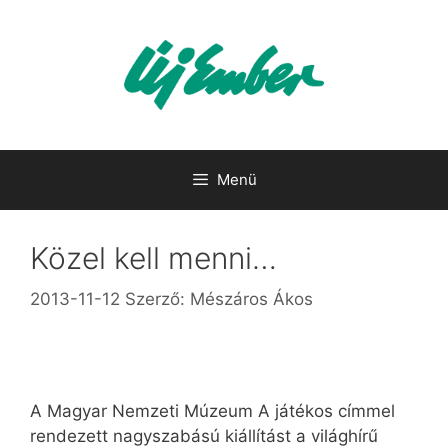
Kilépés
a
tartalomba
Menü
Közel kell menni…
2013-11-12
Szerző:
Mészáros Ákos
A Magyar Nemzeti Múzeum A játékos címmel
rendezett nagyszabású kiállítást a világhírű