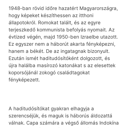
1948-ban rövid időre hazatért Magyarországra,
hogy képeket készíthessen az itthoni
állapotokról. Romokat talált, és az egyre
terjeszkedő kommunista befolyás nyomait. Az
évtized végén, majd 1950-ben Izraelbe utazott.
Ez egyszer nem a háborút akarta fényképezni,
hanem a békét. De az ingatagnak bizonyult.
Ezután ismét haditudósítóként dolgozott, és
újra halálba masírozó katonákat s az elesettek
koporsójánál zokogó családtagokat
fényképezett.
A haditudósítókat gyakran elhagyja a
szerencséjük, és maguk is háborús áldozattá
válnak. Capa számára a végső állomás Indokína