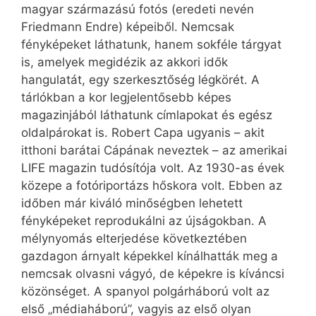
magyar származású fotós (eredeti nevén
Friedmann Endre) képeiből. Nemcsak
fényképeket láthatunk, hanem sokféle tárgyat
is, amelyek megidézik az akkori idők
hangulatát, egy szerkesztőség légkörét. A
tárlókban a kor legjelentősebb képes
magazinjából láthatunk címlapokat és egész
oldalpárokat is. Robert Capa ugyanis – akit
itthoni barátai Cápának neveztek – az amerikai
LIFE magazin tudósítója volt. Az 1930-as évek
közepe a fotóriportázs hőskora volt. Ebben az
időben már kiváló minőségben lehetett
fényképeket reprodukálni az újságokban. A
mélynyomás elterjedése következtében
gazdagon árnyalt képekkel kínálhatták meg a
nemcsak olvasni vágyó, de képekre is kíváncsi
közönséget. A spanyol polgárháború volt az
első „médiaháború”, vagyis az első olyan