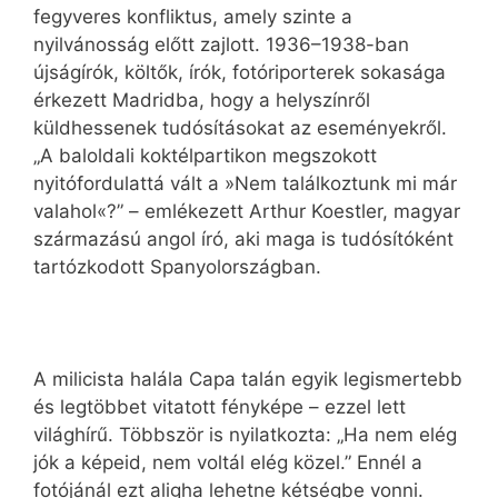
fegyveres konfliktus, amely szinte a
nyilvánosság előtt zajlott. 1936–1938-ban
újságírók, költők, írók, fotóriporterek sokasága
érkezett Madridba, hogy a helyszínről
küldhessenek tudósításokat az eseményekről.
„A baloldali koktélpartikon megszokott
nyitófordulattá vált a »Nem találkoztunk mi már
valahol«?” – emlékezett Arthur Koestler, magyar
származású angol író, aki maga is tudósítóként
tartózkodott Spanyolországban.
A milicista halála Capa talán egyik legismertebb
és legtöbbet vitatott fényképe – ezzel lett
világhírű. Többször is nyilatkozta: „Ha nem elég
jók a képeid, nem voltál elég közel.” Ennél a
fotójánál ezt aligha lehetne kétségbe vonni.