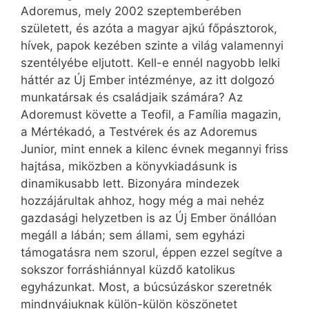
Adoremus, mely 2002 szeptemberében
született, és azóta a magyar ajkú főpásztorok,
hívek, papok kezében szinte a világ valamennyi
szentélyébe eljutott. Kell-e ennél nagyobb lelki
háttér az Új Ember intézménye, az itt dolgozó
munkatársak és családjaik számára? Az
Adoremust követte a Teofil, a Família magazin,
a Mértékadó, a Testvérek és az Adoremus
Junior, mint ennek a kilenc évnek megannyi friss
hajtása, miközben a könyvkiadásunk is
dinamikusabb lett. Bizonyára mindezek
hozzájárultak ahhoz, hogy még a mai nehéz
gazdasági helyzetben is az Új Ember önállóan
megáll a lábán; sem állami, sem egyházi
támogatásra nem szorul, éppen ezzel segítve a
sokszor forráshiánnyal küzdő katolikus
egyházunkat. Most, a búcsúzáskor szeretnék
mindnyájuknak külön-külön köszönetet