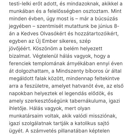
testi-lelki erőt adott, és mindazoknak, akikkel a
munkában és a felelősségben osztoztam. Mint
minden évben, úgy most is – már a búcsúzás
jegyében – szentmisét mutattunk be június 8-
án a Kedves Olvasókért és hozzátartozóikért,
egyben az Új Ember sikeres, szép
jövőjéért. Köszönöm a belém helyezett
bizalmat. Végtelenül hálás vagyok, hogy a
ferenciek templomának árnyékában ennyi éven
át dolgozhattam, a Mindszenty bíboros úr által
megáldott falak között, mindennap feltekintve
arra a feszületre, amelyet hatvanöt éve, az első
napokban helyeztek el legendás elődök, és
amely szerkesztőségünk tabernákuluma, igazi
ihletője. Hálás vagyok, mert olyan
munkatársaim voltak, akik valódi missziónak,
igazi szolgálatnak tartják a katolikus sajtó
ügyét. A számvetés pillanatában képtelen