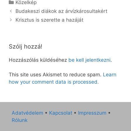
Kategória
Közelkép
Budakeszi diákok az árvízkárosultakért
Krisztus is szerette a hazáját
Szólj hozzá!
Hozzászólás küldéséhez
be kell jelentkezni
.
This site uses Akismet to reduce spam.
Learn
how your comment data is processed.
Adatvédelem
•
Kapcsolat
•
Impresszum
•
Rólunk