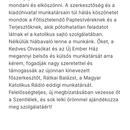
mondani és elköszönni. A szerkesztőség és a
kiadóhivatal munkatársain túl hálás köszönetet
mondok a Főtisztelendő Paptestvéreknek és a
Terjesztőknek, akik pótolhatatlan feladatot
látnak el a katolikus sajtó szolgálatában.
Nélkülük hiábavaló lenne a munkánk. Őket, a
Kedves Olvasókat és az Új Ember Ház
megannyi belsős és külsős munkatársát arra
kérem, fogadják nagy szeretettel és
támogassák az újonnan kinevezett
főszerkesztőt, Rátkai Balázst, a Magyar
Katolikus Rádió eddigi munkatársát.
Felelősségteljes, új megbízatásában vezesse őt
a Szentlélek, és sok lelki örömmel ajándékozza
meg szolgálatáért!