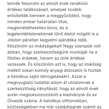
lennék felsorolni az elmúlt évek rendkívül
értékes találkozásait, amelyek tovább
erősítették bennem a meggyőződést, hogy
minden ember határtalan titok,
megismételhetetlen kincs, és a
legjelentéktelenebbnek tűnő életút mögött is a
Jóisten páratlan kegyelmi ajándéka rejlik.
Köszönöm az imádságaikat! Nagy szerepük volt
abban, hogy szerkesztőségünk munkáját ne a
földies érdekek, hanem az örök értékek
vezessék. És köszönöm azt is, hogy az imádság
mellett sokan komoly anyagi áldozatot is hoztak
a katolikus sajtó támogatásáért. Azzal a
megnyugtató tudattal adom át utódomnak a
szerkesztőség irányítását, hogy az elmúlt évek
során megsokszorozódott a kiadványok és az
Olvasók száma. A katolikus otthonokban,
közösségekben ma már családtagnak számít az