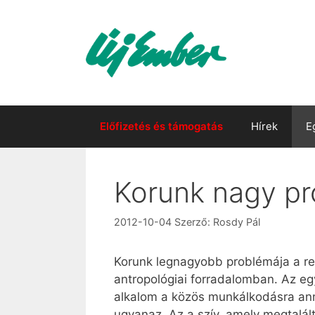
Kilépés
a
tartalomba
Előfizetés és támogatás
Hírek
E
Korunk nagy pr
2012-10-04
Szerző:
Rosdy Pál
Korunk legnagyobb problémája a re
antropológiai forradalomban. Az egy
alkalom a közös munkálkodásra ann
ugyanaz. Az a szív, amely megtalált