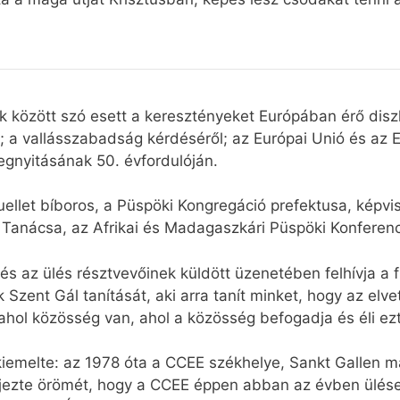
 között szó esett a keresztényeket Európában érő diszk
; a vallásszabadság kérdéséről; az Európai Unió és az 
megnyitásának 50. évfordulóján.
ellet bíboros, a Püspöki Kongregáció prefektusa, képvis
k Tanácsa, az Afrikai és Madagaszkári Püspöki Konferen
s az ülés résztvevőinek küldött üzenetében felhívja a f
Szent Gál tanítását, aki arra tanít minket, hogy az elve
 ahol közösség van, ahol a közösség befogadja és éli ez
iemelte: az 1978 óta a CCEE székhelye, Sankt Gallen m
ejezte örömét, hogy a CCEE éppen abban az évben ülése