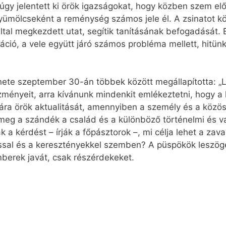
t úgy jelentett ki örök igazságokat, hogy közben szem elő
ümölcseként a reménység számos jele él. A zsinatot k
ltal megkezdett utat, segítik tanításának befogadását
záció, a vele együtt járó számos probléma mellett, hitü
ete szeptember 30-án többek között megállapította: „L
ményeit, arra kívánunk mindenkit emlékeztetni, hogy a
mára örök aktualitását, amennyiben a személy és a közö
 meg a szándék a család és a különböző történelmi és 
 a kérdést – írják a főpásztorok –, mi célja lehet a zav
ssal és a keresztényekkel szemben? A püspökök leszöge
mberek javát, csak részérdekeket.