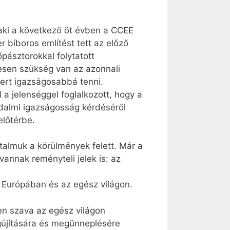
aki a következő öt évben a CCEE
r bíboros említést tett az előző
őpásztorokkal folytatott
esen szükség van az azonnali
zert igazságosabbá tenni.
 a jelenséggel foglalkozott, hogy a
adalmi igazságosság kérdéséről
előtérbe.
talmuk a körülmények felett. Már a
vannak reményteli jelek is: az
k Európában és az egész világon.
ten szava az egész világon
gújítására és megünneplésére