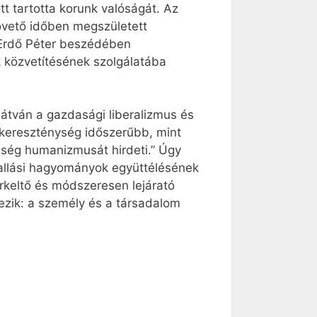
tt tartotta korunk valóságát. Az
övető időben megszületett
. Erdő Péter beszédében
nk közvetítésének szolgálatába
átván a gazdasági liberalizmus és
 kereszténység időszerűbb, mint
sség humanizmusát hirdeti.” Úgy
vallási hagyományok együttélésének
arkeltő és módszeresen lejárató
zik: a személy és a társadalom