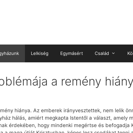
gyházunk
Lelkiség
Egymásért
Család
Kö
oblémája a remény hián
mény hiánya. Az emberek irányvesztettek, nem lelik ön
ház hálás, amiért megkapta Istentől a választ, amely ma
ak érdekében, hogy mindenki megértse és befogadja Kr
a a maga útját Krisztusban, képes lesz csodákat tenni a