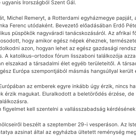
 ugyanis Írországból Szent Gál.
sát, Michel Remeryt, a Rotterdami egyházmegye papját, 
e Janka Ferenc utódaként. Bevezető előadásában Erdő Péte
atolikus püspökök nagyváradi tanácskozásáról. Az afrikai f
osodott, hogy amikor egész népek éheznek, természet
ndolkodni azon, hogyan lehet az egész gazdasági rends
. A katolikus–ortodox fórum lisszaboni találkozója azzal
 elszakad a társadalmi élet egyéb területeitől. A társ
egész Európa szempontjából másmás hangsúllyal került 
 Európában az emberek egyre inkább úgy érzik, nincs ha
k érzik magukat. Eluralkodott a beletörődés érzése, de 
alálkozásra.
ön figyelmet kell szentelni a vallásszabadság kérdéséne
ümölcseiről beszélt a szeptember 29-i vesperáson. Az Is
ntatya azsinat által az egyházba ültetett reménység me