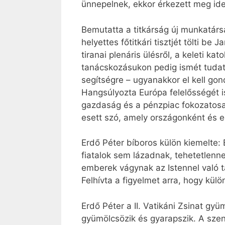
ünnepelnek, ekkor érkezett meg ide
Bemutatta a titkárság új munkatár
helyettes főtitkári tisztjét tölti b
tiranai plenáris ülésről, a keleti k
tanácskozásukon pedig ismét tudat
segítségre – ugyanakkor el kell go
Hangsúlyozta Európa felelősségét is
gazdaság és a pénzpiac fokozatosan
esett szó, amely országonként és 
Erdő Péter bíboros külön kiemelte:
fiatalok sem lázadnak, tehetetlenne
emberek vágynak az Istennel való t
Felhívta a figyelmet arra, hogy kül
Erdő Péter a II. Vatikáni Zsinat gy
gyümölcsözik és gyarapszik. A sze