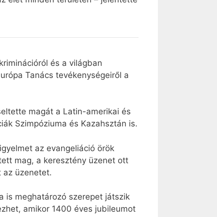
riminációról és a világban
Európa Tanács tevékenységeiről a
eltette magát a Latin-amerikai és
ciák Szimpóziuma és Kazahsztán is.
igyelmet az evangeliáció örök
tett mag, a keresztény üzenet ott
t az üzenetet.
a is meghatározó szerepet játszik
zhet, amikor 1400 éves jubileumot