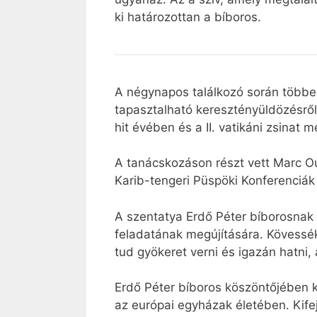
ki határozottan a bíboros.
A négynapos találkozó során többek
tapasztalható keresztényüldözésről
hit évében és a II. vatikáni zsinat 
A tanácskozáson részt vett Marc Ou
Karib-tengeri Püspöki Konferenciá
A szentatya Erdő Péter bíborosnak é
feladatának megújítására. Kövessék 
tud gyökeret verni és igazán hatni,
Erdő Péter bíboros köszöntőjében k
az európai egyházak életében. Kif