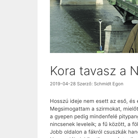
Kora tavasz a 
2019-04-28
Szerző:
Schmidt Egon
Hosszú ideje nem esett az eső, és 
Megsimogattam a szirmokat, mielőtt
a gyepen pedig mindenfelé pitypango
nincsenek leveleik; a fű között, a 
Jobb oldalon a fákról csuszkák hang