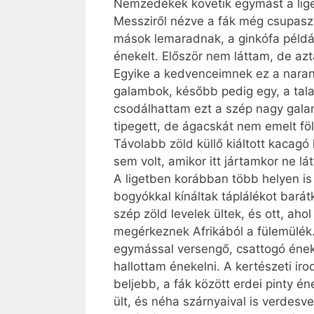
Nemzedékek követik egymást a lige
Messziről nézve a fák még csupaszn
mások lemaradnak, a ginkófa példá
énekelt. Először nem láttam, de azt
Egyike a kedvenceimnek ez a naranc
galambok, később pedig egy, a talaj
csodálhattam ezt a szép nagy galamb
tipegett, de ágacskát nem emelt föl
Távolabb zöld küllő kiáltott kacagó
sem volt, amikor itt jártamkor ne lá
A ligetben korábban több helyen is
bogyókkal kínáltak táplálékot bará
szép zöld levelek ültek, és ott, ah
megérkeznek Afrikából a fülemülék.
egymással versengő, csattogó éneké
hallottam énekelni. A kertészeti iro
beljebb, a fák között erdei pinty é
ült, és néha szárnyaival is verdes