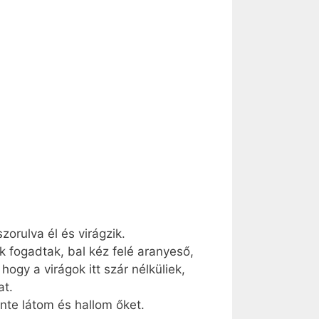
orulva él és virágzik.
 fogadtak, bal kéz felé aranyeső,
ogy a virágok itt szár nélküliek,
at.
ente látom és hallom őket.