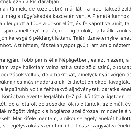
tnek ezen a kis darabján.
ak tűnnek, de közelebbről már látni a kibontakozó zöld
ul még a rügyfakadás kezdetén van. A Planetáriumhoz 
án leugrott a fűbe a bokor előtt, és felkapott valamit, t
spiros mellényű madár, mindig örülök, ha találkozunk v
on keresgélő példányt láttam. Talán tízméternyire lehete
ot. Azt hittem, fészekanyagot gyűjt, ám amíg néztem, c
.
 hangján. Több pár is él a Népligetben, és azt hiszem, a
ttam vagy hallottam volna ezt a szép zöld színű, piros­sa
 bodzások voltak, de a bokrokat, amelyek nyár végén és
tkáknak és más madaraknak, érthetetlen okból kivágták. 
ol a legsűrűbb volt a feltörekvő aljnövényzet, barátka én
 Korábban évente legalább 6-7 pár költött a ligetben, g
t, de a letarolt bokrosokkal ők is eltűntek, az elmúlt 
dák mögött virágzik a bogláros szellőrózsa, mindenfelé vi
nekelt. Már kifelé mentem, amikor seregély énekét hallo
ve, seregélyszokás szerint mindent összezagyválva éneke