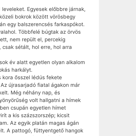
 leveleket. Egyesek előbbre járnak,
közeli bokrok között vörösbegy
alán egy balszerencsés farkaspókot.
alahol. Többfelé búgtak az örvös
tt, nem repült el, percekig
sak sétált, hol erre, hol arra
 sok év alatt egyetlen olyan alkalom
pkás harkályt.
 kora ősszel lédús fekete
Az újrasarjadó fiatal ágakon már
ekelt. Még néhány nap, és
yönyörűség volt hallgatni a hímek
évben csupán egyetlen hímet
rít a kis százszorszép; kicsit
ttam. Az egyik platán magas ágán
lt. A pattogó, füttyentgető hangok