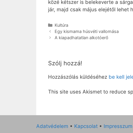
közé kétszer is belekeverte a sárga
jár, majd csak május elejétől lehet h
Kategória
Kultúra
Egy kismama húsvéti vallomása
A kiapadhatatlan alkotóerő
Szólj hozzá!
Hozzászólás küldéséhez
be kell je
This site uses Akismet to reduce 
Adatvédelem
•
Kapcsolat
•
Impresszum