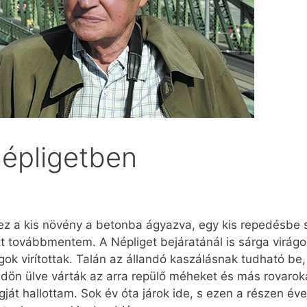
Népligetben
ez a kis növény a betonba ágyazva, egy kis repedésbe sz
 továbbmentem. A Népliget bejáratánál is sárga virágok
k virítottak. Talán az állandó kaszálásnak tudható be, h
földön ülve várták az arra repülő méheket és más rovarok
ját hallottam. Sok év óta járok ide, s ezen a részen év