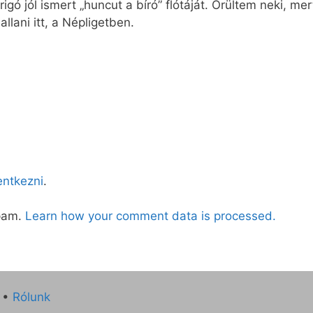
rigó jól ismert „huncut a bíró” flótáját. Örültem neki, 
allani itt, a Népligetben.
lentkezni
.
spam.
Learn how your comment data is processed.
•
Rólunk