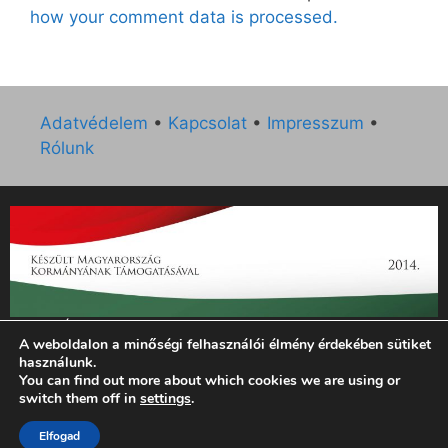
how your comment data is processed.
Adatvédelem
•
Kapcsolat
•
Impresszum
•
Rólunk
„Az Új Ember katolikus hetilap 2014. évi működésének
A weboldalon a minőségi felhasználói élmény érdekében sütiket
támogatását az EGYH-KCP-14-P-0121 sz. támogatási
használunk.
szerződés keretében 3 000 000 Ft összegben támogatta az
You can find out more about which cookies we are using or
Emberi Erőforrások Minisztériuma.”
switch them off in
settings
.
Elfogad
© 2026 Magyar Kurír - Új Ember
• Készült
GeneratePress