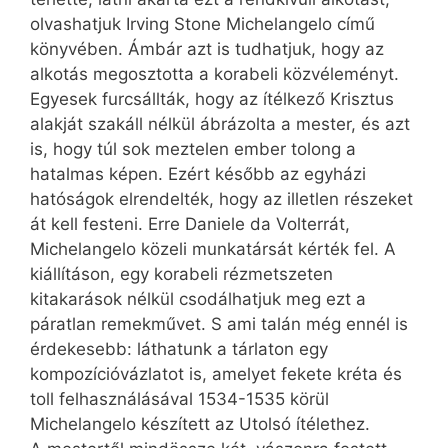
olvashatjuk Irving Stone Michelangelo című
könyvében. Ámbár azt is tudhatjuk, hogy az
alkotás megosztotta a korabeli közvéleményt.
Egyesek furcsállták, hogy az ítélkező Krisztus
alakját szakáll nélkül ábrázolta a mester, és azt
is, hogy túl sok meztelen ember tolong a
hatalmas képen. Ezért később az egyházi
hatóságok elrendelték, hogy az illetlen részeket
át kell festeni. Erre Daniele da Volterrát,
Michelangelo közeli munkatársát kérték fel. A
kiállításon, egy korabeli rézmetszeten
kitakarások nélkül csodálhatjuk meg ezt a
páratlan remekművet. S ami talán még ennél is
érdekesebb: láthatunk a tárlaton egy
kompozícióvázlatot is, amelyet fekete kréta és
toll felhasználásával 1534-1535 körül
Michelangelo készített az Utolsó ítélethez.