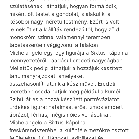
születésének, láthatjuk, hogyan formálódik,
miként ölt testet a gondolat, s alakul ki a
későbbi nagy méretű festmény. Ezért is volt
remek ötlet a kiállítás rendezőitől, hogy zöld
monokróm színnel valamennyi teremben
tapétaszerűen végigvonul a falakon
Michelangelo egy-egy figurája a Sixtus-kápolna
mennyezetéről, ráadásul eredeti nagyságban.
Mellettük pedig láthatjuk a hozzájuk készített
tanulmányrajzokat, amelyeket
összehasonlíthatunk a kész művel. Eredeti
méretben csodálhatjuk meg például a küméi
Szibüllát és a hozzá készített portrévázlatot.
Érdekes figura: hatalmas, erős, izmos embert
ábrázol, férfias, mégis nőies vonásokkal.
Michelangelo a Sixtus-kápolna
freskórendszerébe, a különféle mezőkre osztott
felületekre ifjú titánokat, szibillákat és