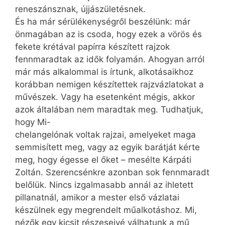
reneszánsznak, újjászületésnek.
És ha már sérülékenységről beszélünk: már
önmagában az is csoda, hogy ezek a vörös és
fekete krétával papírra készített rajzok
fennmaradtak az idők folyamán. Ahogyan arról
már más alkalommal is írtunk, alkotásaikhoz
korábban nemigen készítettek rajzvázlatokat a
művészek. Vagy ha esetenként mégis, akkor
azok általában nem maradtak meg. Tudhatjuk,
hogy Mi-
chelangelónak voltak rajzai, amelyeket maga
semmisített meg, vagy az egyik barátját kérte
meg, hogy égesse el őket – mesélte Kárpáti
Zoltán. Szerencsénkre azonban sok fennmaradt
belőlük. Nincs izgalmasabb annál az ihletett
pillanatnál, amikor a mester első vázlatai
készülnek egy megrendelt műalkotáshoz. Mi,
nézők egy kicsit részeseivé válhatunk a mű