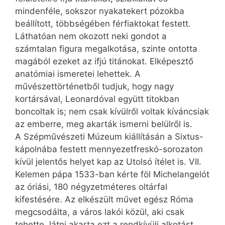
mindenféle, sokszor nyakatekert pózokba
beállított, többségében férfiaktokat festett.
Láthatóan nem okozott neki gondot a
számtalan figura megalkotása, szinte ontotta
magából ezeket az ifjú titánokat. Elképesztő
anatómiai ismeretei lehettek. A
művészettörténetből tudjuk, hogy nagy
kortársával, Leonardóval együtt titokban
boncoltak is; nem csak kívülről voltak kíváncsiak
az emberre, meg akarták ismerni belülről is.
A Szépművészeti Múzeum kiállításán a Sixtus-
kápolnába festett mennyezetfreskó-sorozaton
kívül jelentős helyet kap az Utolsó ítélet is. VII.
Kelemen pápa 1533-ban kérte föl Michelangelót
az óriási, 180 négyzetméteres oltárfal
kifestésére. Az elkészült művet egész Róma
megcsodálta, a város lakói közül, aki csak
tehette, látni akarta ezt a rendkívüli alkotást,