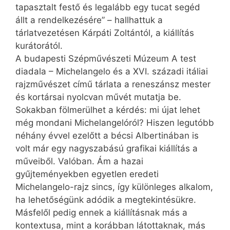
tapasztalt festő és legalább egy tucat segéd
állt a rendelkezésére” – hallhattuk a
tárlatvezetésen Kárpáti Zoltántól, a kiállítás
kurátorától.
A budapesti Szépművészeti Múzeum A test
diadala – Michelangelo és a XVI. századi itáliai
rajzművészet című tárlata a reneszánsz mester
és kortársai nyolcvan művét mutatja be.
Sokakban fölmerülhet a kérdés: mi újat lehet
még mondani Michelangelóról? Hiszen legutóbb
néhány évvel ezelőtt a bécsi Albertinában is
volt már egy nagyszabású grafikai kiállítás a
műveiből. Valóban. Ám a hazai
gyűjteményekben egyetlen eredeti
Michelangelo-rajz sincs, így különleges alkalom,
ha lehetőségünk adódik a megtekintésükre.
Másfelől pedig ennek a kiállításnak más a
kontextusa, mint a korábban látottaknak, más