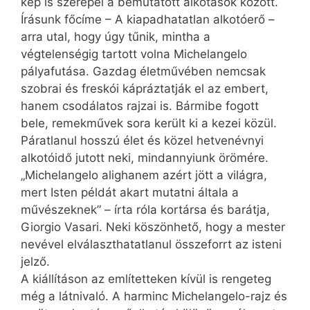
kép is szerepel a bemutatott alkotások között.
Írásunk főcíme – A kiapadhatatlan alkotóerő –
arra utal, hogy úgy tűnik, mintha a
végtelenségig tartott volna Michelangelo
pályafutása. Gazdag életművében nemcsak
szobrai és freskói kápráztatják el az embert,
hanem csodálatos rajzai is. Bármibe fogott
bele, remekművek sora került ki a kezei közül.
Páratlanul hosszú élet és közel hetvenévnyi
alkotóidő jutott neki, mindannyiunk örömére.
„Michelangelo alighanem azért jött a világra,
mert Isten példát akart mutatni általa a
művészeknek” – írta róla kortársa és barátja,
Giorgio Vasari. Neki köszönhető, hogy a mester
nevével elválaszthatatlanul összeforrt az isteni
jelző.
A kiállításon az említetteken kívül is rengeteg
még a látnivaló. A harminc Michelangelo-rajz és