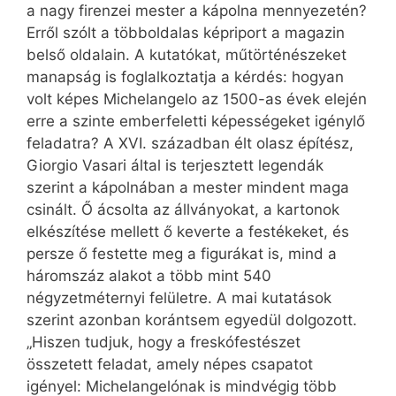
a nagy firenzei mester a kápolna mennyezetén?
Erről szólt a többoldalas képriport a magazin
belső oldalain. A kutatókat, műtörténészeket
manapság is foglalkoztatja a kérdés: hogyan
volt képes Michelangelo az 1500-as évek elején
erre a szinte emberfeletti képességeket igénylő
feladatra? A XVI. században élt olasz építész,
Giorgio Vasari által is terjesztett legendák
szerint a kápolnában a mester mindent maga
csinált. Ő ácsolta az állványokat, a kartonok
elkészítése mellett ő keverte a festékeket, és
persze ő festette meg a figurákat is, mind a
háromszáz alakot a több mint 540
négyzetméternyi felületre. A mai kutatások
szerint azonban korántsem egyedül dolgozott.
„Hiszen tudjuk, hogy a freskófestészet
összetett feladat, amely népes csapatot
igényel: Michelangelónak is mindvégig több