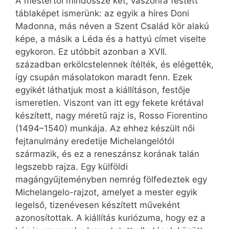
A mestertől mindössze két, vászonra festett
táblaképet ismerünk: az egyik a híres Doni
Madonna, más néven a Szent Család kör alakú
képe, a másik a Léda és a hattyú címet viselte
egykoron. Ez utóbbit azonban a XVII.
században erkölcstelennek ítélték, és elégették,
így csupán másolatokon maradt fenn. Ezek
egyikét láthatjuk most a kiállításon, festője
ismeretlen. Viszont van itt egy fekete krétával
készített, nagy méretű rajz is, Rosso Fiorentino
(1494–1540) munkája. Az ehhez készült női
fejtanulmány eredetije Michelangelótól
származik, és ez a reneszánsz korának talán
legszebb rajza. Egy külföldi
magángyűjteményben nemrég fölfedeztek egy
Michelangelo-rajzot, amelyet a mester egyik
legelső, tizenévesen készített műveként
azonosítottak. A kiállítás kuriózuma, hogy ez a