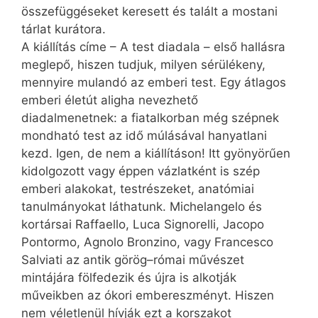
összefüggéseket keresett és talált a mostani
tárlat kurátora.
A kiállítás címe – A test diadala – első hallásra
meglepő, hiszen tudjuk, milyen sérülékeny,
mennyire mulandó az emberi test. Egy átlagos
emberi életút aligha nevezhető
diadalmenetnek: a fiatalkorban még szépnek
mondható test az idő múlásával hanyatlani
kezd. Igen, de nem a kiállításon! Itt gyönyörűen
kidolgozott vagy éppen vázlatként is szép
emberi alakokat, testrészeket, anatómiai
tanulmányokat láthatunk. Michelangelo és
kortársai Raffaello, Luca Signorelli, Jacopo
Pontormo, Agnolo Bron­zino, vagy Francesco
Salviati az antik görög–római művészet
mintájára fölfedezik és újra is alkotják
műveikben az ókori embereszményt. Hiszen
nem véletlenül hívják ezt a korszakot