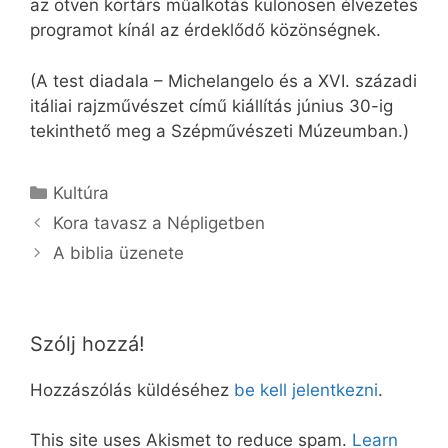
az ötven kortárs műalkotás különösen élvezetes
programot kínál az érdeklődő közönségnek.
(A test diadala – Michelangelo és a XVI. századi
itáliai rajzművészet című kiállítás június 30-ig
tekinthető meg a Szépművészeti Múzeumban.)
Kategória
Kultúra
Kora tavasz a Népligetben
A biblia üzenete
Szólj hozzá!
Hozzászólás küldéséhez
be kell jelentkezni
.
This site uses Akismet to reduce spam.
Learn