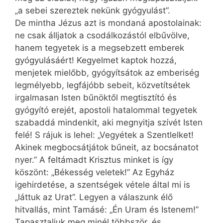
„a sebei szereztek nekünk gyógyulást”.
De mintha Jézus azt is mondaná apostolainak:
ne csak álljatok a csodálkozástól elbűvölve,
hanem tegyetek is a megsebzett emberek
gyógyulásáért! Kegyelmet kaptok hozzá,
menjetek mielőbb, gyógyítsátok az emberiség
legmélyebb, legfájóbb sebeit, közvetítsétek
irgalmasan Isten bűnöktől megtisztító és
gyógyító erejét, apostoli hatalommal tegyetek
szabaddá mindenkit, aki megnyitja szívét Isten
felé! S rájuk is lehel: „Vegyétek a Szentlelket!
Akinek megbocsátjátok bűneit, az bocsánatot
nyer.” A feltámadt Krisztus minket is így
köszönt: „Békesség veletek!” Az Egyház
igehirdetése, a szentségek vétele által mi is
„láttuk az Urat”. Legyen a válaszunk élő
hitvallás, mint Tamásé: „Én Uram és Istenem!”
Tapasztaljuk meg minél többször, és