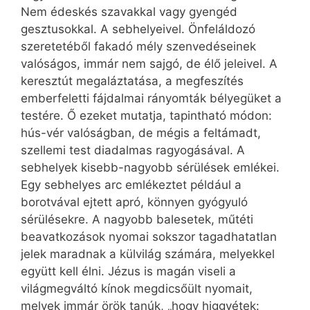
Nem édeskés szavakkal vagy gyengéd
gesztusokkal. A sebhelyeivel. Önfeláldozó
szeretetéből fakadó mély szenvedéseinek
valóságos, immár nem sajgó, de élő jeleivel. A
keresztút megaláztatása, a megfeszítés
emberfeletti fájdalmai rányomták bélyegüket a
testére. Ő ezeket mutatja, tapintható módon:
hús-vér valóságban, de mégis a feltámadt,
szellemi test diadalmas ragyogásával. A
sebhelyek kisebb-nagyobb sérülések emlékei.
Egy sebhelyes arc emlékeztet például a
borotvával ejtett apró, könnyen gyógyuló
sérülésekre. A nagyobb balesetek, műtéti
beavatkozások nyomai sokszor tagadhatatlan
jelek maradnak a külvilág számára, melyekkel
együtt kell élni. Jézus is magán viseli a
világmegváltó kínok megdicsőült nyomait,
melyek immár örök tanúk, „hogy higgyétek: