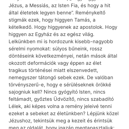
Jézus, a Messiás, az Isten Fia, és hogy a hit
által életetek legyen benne”. Reménykeltő
stigmák ezek, hogy higgyen Tamás, a
kételkedő. Hogy higgyenek az apostolok. Hogy
higgyen az Egyház és az egész világ.
Lelkünkben mi is hordozunk kisebb-nagyobb
sérelmi nyomokat: súlyos bűneink, rossz
döntéseink következményei, netán mások által
okozott deformációk vagy éppen az élet
tragikus történései miatt elszenvedett,
nemegyszer tátongó sebek ezek. De valóban
törvényszerű-e, hogy e sérüléseknek örökké
sajogniuk kell? Nincs gyógyító Isten, nincs
feltámadt, győztes Üdvözítő, nincs szabadító
Lélek, aki képes volna a remény jeleivé tenni
ezeket a sebeket az életünkben? Lépjünk közel
Jézushoz, tekintsük meg a kezeit és érintsük
meg az oldalát, hogy igazán megtapasztaljuk: