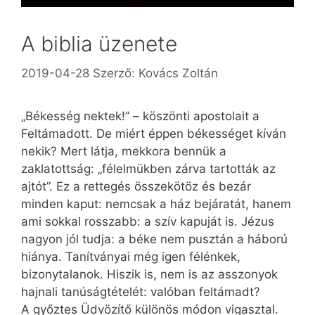
A biblia üzenete
2019-04-28
Szerző:
Kovács Zoltán
„Békesség nektek!” – köszönti apostolait a
Feltámadott. De miért éppen békességet kíván
nekik? Mert látja, mekkora bennük a
zaklatottság: „félelmükben zárva tartották az
ajtót”. Ez a rettegés összekötöz és bezár
minden kaput: nemcsak a ház bejáratát, hanem
ami sokkal rosszabb: a szív kapuját is. Jézus
nagyon jól tudja: a béke nem pusztán a háború
hiánya. Tanítványai még igen félénkek,
bizonytalanok. Hiszik is, nem is az asszonyok
hajnali tanúságtételét: valóban feltámadt?
A győztes Üdvözítő különös módon vigasztal.