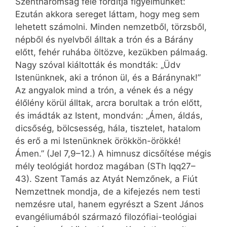
Szentháromság felé fordítja figyelmünket:
Ezután akkora sereget láttam, hogy meg sem
lehetett számolni. Minden nemzetből, törzsből,
népből és nyelvből álltak a trón és a Bárány
előtt, fehér ruhába öltözve, kezükben pálmaág.
Nagy szóval kiáltották és mondták: „Üdv
Istenünknek, aki a trónon ül, és a Báránynak!”
Az angyalok mind a trón, a vének és a négy
élőlény körül álltak, arcra borultak a trón előtt,
és imádták az Istent, mondván: „Ámen, áldás,
dicsőség, bölcsesség, hála, tisztelet, hatalom
és erő a mi Istenünknek örökkön-örökké!
Ámen.” (Jel 7,9–12.) A himnusz dicsőítése mégis
mély teológiát hordoz magában (STh Iqq27–
43). Szent Tamás az Atyát Nemzőnek, a Fiút
Nemzettnek mondja, de a kifejezés nem testi
nemzésre utal, hanem egyrészt a Szent János
evangéliumából származó filozófiai-teológiai