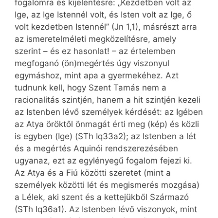
fogalomra és kijelentésre: „Kezdetben volt az
Ige, az Ige Istennél volt, és Isten volt az Ige, ő
volt kezdetben Istennél” (Jn 1,1), másrészt arra
az ismeretelméleti megközelítésre, amely
szerint – és ez hasonlat! – az értelemben
megfoganó (ön)megértés úgy viszonyul
egymáshoz, mint apa a gyermekéhez. Azt
tudnunk kell, hogy Szent Tamás nem a
racionalitás szintjén, hanem a hit szintjén kezeli
az Istenben lévő személyek kérdését: az Igében
az Atya öröktől önmagát érti meg (kép) és közli
is egyben (Ige) (STh Iq33a2); az Istenben a lét
és a megértés Aquinói rendszerezésében
ugyanaz, ezt az egylényegű fogalom fejezi ki.
Az Atya és a Fiú közötti szeretet (mint a
személyek közötti lét és megismerés mozgása)
a Lélek, aki szent és a kettejükből Származó
(STh Iq36a1). Az Istenben lévő viszonyok, mint