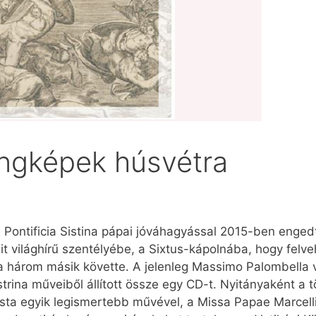
ngképek húsvétra
e Ponti­ficia Sistina pápai jóváhagyással 2015-ben enge
 világhírű szen­télyébe, a Sixtus-kápolnába, hogy fel
a három másik követte. A jelenleg Massimo Palombella 
strina műveiből állított össze egy CD-t. Nyitányaként a
ista egyik legismertebb művével, a Missa Papae Marcelli