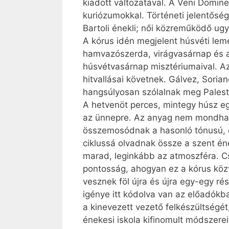
kiadott változatával. A Veni Domin
kuriózumokkal. Történeti jelentőség
Bartoli énekli; női közreműködő ugy
A kórus idén megjelent húsvéti leme
hamvazószerda, virágvasárnap és a 
húsvétvasárnap misztériumaival. Az
hitvallásai követnek. Gálvez, Sorian
hangsúlyosan szólalnak meg Palestr
A hetvenöt perces, mintegy húsz eg
az ünnepre. Az anyag nem mondható
összemosódnak a hasonló tónusú, 
ciklussá olvadnak össze a szent éne
marad, leginkább az atmoszféra. Cs
pontosság, ahogyan ez a kórus közv
vesznek föl újra és újra egy-egy ré
igénye itt kódolva van az előadókb
a kinevezett vezető felkészültségét
énekesi iskola kifinomult módszerei