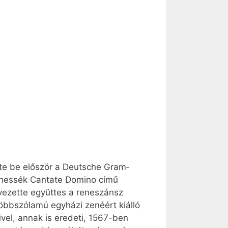
dte be először a Deutsche Gram­
vehessék Cantate Domino című
vezette együttes a reneszánsz
 többszólamú egyházi zenéért kiálló
vel, annak is eredeti, 1567-ben