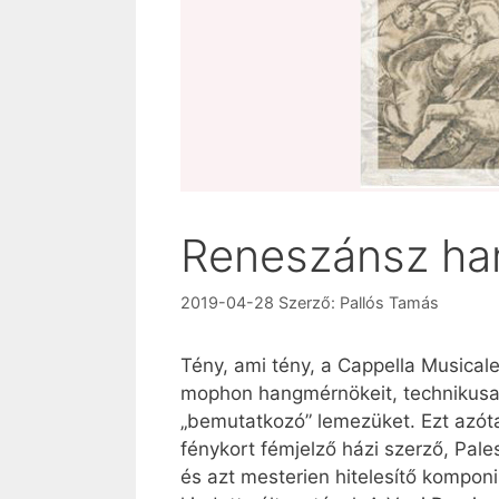
Reneszánsz ha
2019-04-28
Szerző:
Pallós Tamás
Tény, ami tény, a Cappella Musical
mophon hangmérnökeit, technikusait
„bemutatkozó” lemezüket. Ezt azót
fénykort fémjelző házi szerző, Pale
és azt mesterien hitelesítő kompon