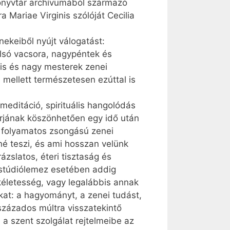
Könyvtár archívumából származó
 Mariae Virginis szólóját Cecilia
nekeiből nyújt válogatást:
olsó vacsora, nagypéntek és
kis és nagy mesterek zenei
i mellett természetesen ezúttal is
editáció, spirituális hangolódás
rjának köszönhetően egy idő után
 folyamatos zsongású zenei
né teszi, és ami hosszan velünk
zslatos, éteri tisztaság és
y stúdiólemez esetében addig
ökéletesség, vagy legalábbis annak
kat: a hagyományt, a zenei tudást,
vszázados múltra visszatekintő
 a szent szolgálat rejtelmeibe az