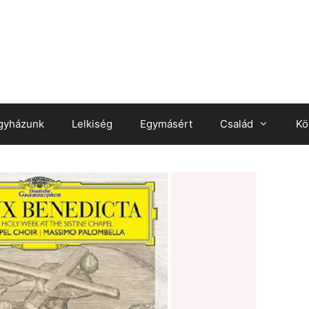
gyházunk
Lelkiség
Egymásért
Család
Kö