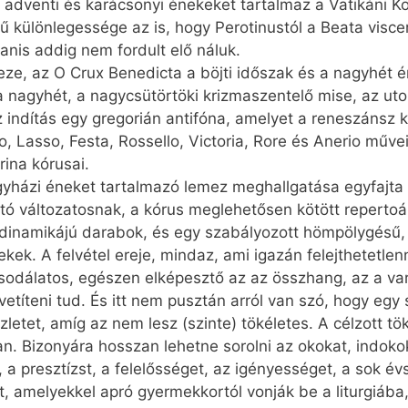
e adventi és karácsonyi énekeket tartalmaz a Vatikáni 
ű különlegessége az is, hogy Perotinustól a Beata viscera
anis addig nem fordult elő náluk.
ze, az O Crux Benedicta a böjti időszak és a nagyhét é
nagyhét, a nagycsütörtöki krizma­szen­telő mise, az ut
 indítás egy gregorián antifóna, amelyet a reneszánsz 
o, Lasso, Festa, Rossello, Victoria, Rore és Anerio műve
ina kórusai.
yházi éneket tartalmazó lemez meghallgatása egyfajta m
 változatosnak, a kórus meglehetősen kötött repertoá
dinamikájú darabok, és egy szabályozott hömpölygésű,
kek. A felvétel ereje, mindaz, ami igazán felejthetetlen
odálatos, egészen elképesztő az az összhang, az a vará
etíteni tud. És itt nem pusztán arról van szó, hogy eg
szletet, amíg az nem lesz (szinte) tökéletes. A célzott t
an. Bizonyára hosszan lehetne sorolni az okokat, indoko
, a presztízst, a felelősséget, az igényességet, a sok é
t, amelyekkel apró gyermekkortól vonják be a liturgiába,