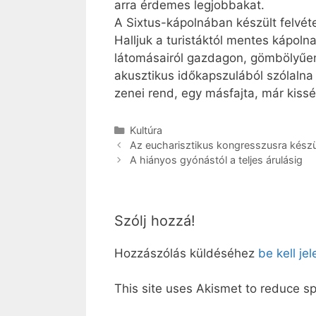
arra érdemes legjobbakat.
A Sixtus-kápolnában készült felvéte
Halljuk a turistáktól mentes kápol
látomásairól gazdagon, gömbölyűe
akusztikus időkapszulából szólaln
zenei rend, egy másfajta, már kissé
Kategória
Kultúra
Az eucharisztikus kongresszusra kész
A hiányos gyónástól a teljes árulásig
Szólj hozzá!
Hozzászólás küldéséhez
be kell je
This site uses Akismet to reduce 