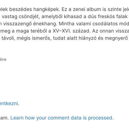
lek beszédes hangképek. Ez a zenei album is szinte jele
na vastag csöndjét, amelyből kihasad a dús freskós fala
n visszazengő énekhang. Mintha valami csodálatos mód
a meg a maga teréből a XV–XVI. század. Az onnan vissz
 távoli, mégis ismerős, tudat alatt hiányzó és megnyerő
ülve
lentkezni
.
spam.
Learn how your comment data is processed.