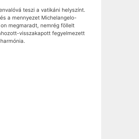
nvalóvá teszi a vatikáni helyszínt.
k és a mennyezet Michelangelo-
on megmaradt, nemrég föllelt
ahozott-visszakapott fegyelmezett
 harmónia.